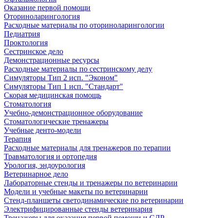
Оказание первой помощи
Оториноларингология
Расходные материалы по оториноларингологии
Педиатрия
Проктология
Сестринское дело
Демонстрационные ресурсы
Расходные материалы по сестринскому делу
Симуляторы Тип 2 исп. "Эконом"
Симуляторы Тип 1 исп. "Стандарт"
Скорая медицинская помощь
Стоматология
Учебно-демонстрационное оборудование
Стоматологические тренажеры
Учебные денто-модели
Терапия
Расходные материалы для тренажеров по терапии
Травматология и ортопедия
Урология, эндоурология
Ветеринарное дело
Лабораторные стенды и тренажеры по ветеринарии
Модели и учебные макеты по ветеринарии
Стенд-планшеты светодинамические по ветеринарии
Электрифицированные стенды ветеринария
Тренажеры для оказания первой помощи и СЛР