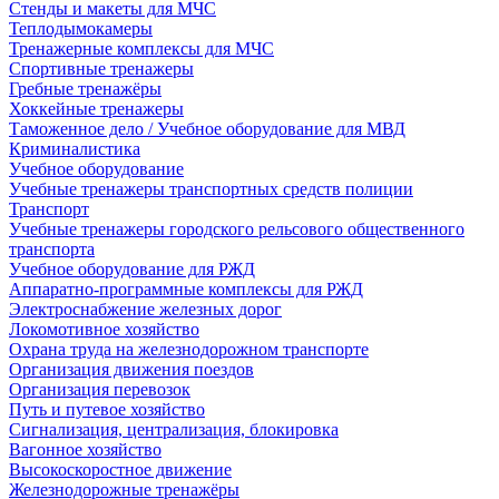
Стенды и макеты для МЧС
Теплодымокамеры
Тренажерные комплексы для МЧС
Спортивные тренажеры
Гребные тренажёры
Хоккейные тренажеры
Таможенное дело / Учебное оборудование для МВД
Криминалистика
Учебное оборудование
Учебные тренажеры транспортных средств полиции
Транспорт
Учебные тренажеры городского рельсового общественного
транспорта
Учебное оборудование для РЖД
Аппаратно-программные комплексы для РЖД
Электроснабжение железных дорог
Локомотивное хозяйство
Охрана труда на железнодорожном транспорте
Организация движения поездов
Организация перевозок
Путь и путевое хозяйство
Сигнализация, централизация, блокировка
Вагонное хозяйство
Высокоскоростное движение
Железнодорожные тренажёры