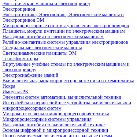
Электрические машины и электропривод
Электропривод
Электротехника, Электроника, Электрические машины и
Электропривод ЭМ
Микропроцессорные системы управления электроприводов
Планшеты, модули имитации по электрическим машинам
Наглядные пособия по электрическим машинам
Релейно-контактные системы управления электроприводов
Специальные электрические машины
Светодинамические планшеты ЭМ
Трансформаторы
Виртуальные учебные стенды по электрическим машинам и
электроприводу
Электроснабжение зданий
Вычислительная, микропроцессорная техника и схемотехника
Искра
Импульс-РК
Элементы систем автоматики, вычислительной техники
Интерфейсы и периферийные устройства вычислительных и
микропроцессорных систем
Микроконтроллеры и микропроцессорная техника
Микропроцессорные системы управления
Наглядные пособия по вычислительной технике
Основы цифровой и микропроцессорной техники
Программируемые логические интегральные схемы