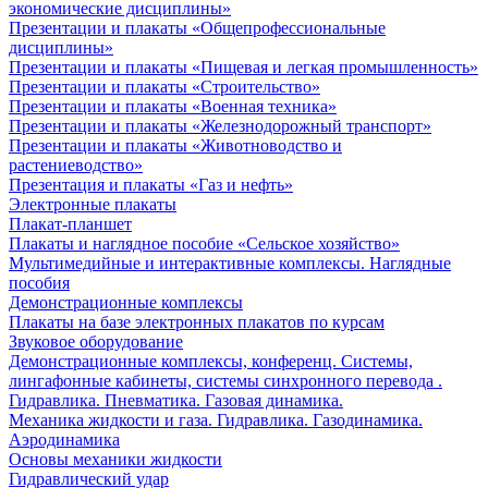
экономические дисциплины»
Презентации и плакаты «Общепрофессиональные
дисциплины»
Презентации и плакаты «Пищевая и легкая промышленность»
Презентации и плакаты «Строительство»
Презентации и плакаты «Военная техника»
Презентации и плакаты «Железнодорожный транспорт»
Презентации и плакаты «Животноводство и
растениеводство»
Презентация и плакаты «Газ и нефть»
Электронные плакаты
Плакат-планшет
Плакаты и наглядное пособие «Сельское хозяйство»
Мультимедийные и интерактивные комплексы. Наглядные
пособия
Демонстрационные комплексы
Плакаты на базе электронных плакатов по курсам
Звуковое оборудование
Демонстрационные комплексы, конференц. Системы,
лингафонные кабинеты, системы синхронного перевода .
Гидравлика. Пневматика. Газовая динамика.
Механика жидкости и газа. Гидравлика. Газодинамика.
Аэродинамика
Основы механики жидкости
Гидравлический удар