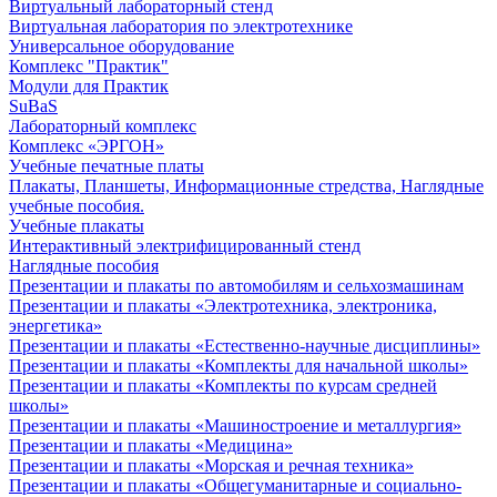
Виртуальный лабораторный стенд
Виртуальная лаборатория по электротехнике
Универсальное оборудование
Комплекс "Практик"
Модули для Практик
SuBaS
Лабораторный комплекс
Комплекс «ЭРГОН»
Учебные печатные платы
Плакаты, Планшеты, Информационные стредства, Наглядные
учебные пособия.
Учебные плакаты
Интерактивный электрифицированный стенд
Наглядные пособия
Презентации и плакаты по автомобилям и сельхозмашинам
Презентации и плакаты «Электротехника, электроника,
энергетика»
Презентации и плакаты «Естественно-научные дисциплины»
Презентации и плакаты «Комплекты для начальной школы»
Презентации и плакаты «Комплекты по курсам средней
школы»
Презентации и плакаты «Машиностроение и металлургия»
Презентации и плакаты «Медицина»
Презентации и плакаты «Морская и речная техника»
Презентации и плакаты «Общегуманитарные и социально-