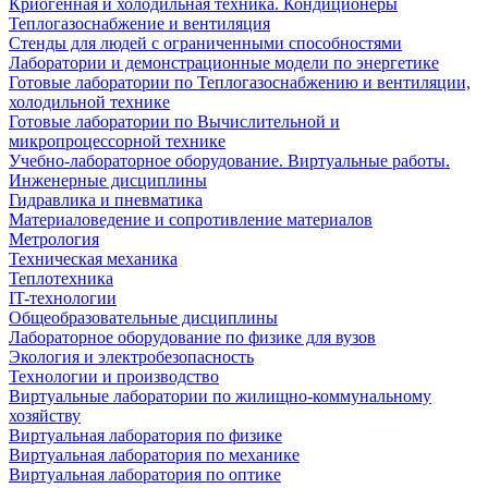
Криогенная и холодильная техника. Кондиционеры
Теплогазоснабжение и вентиляция
Стенды для людей с ограниченными способностями
Лаборатории и демонстрационные модели по энергетике
Готовые лаборатории по Теплогазоснабжению и вентиляции,
холодильной технике
Готовые лаборатории по Вычислительной и
микропроцессорной технике
Учебно-лабораторное оборудование. Виртуальные работы.
Инженерные дисциплины
Гидравлика и пневматика
Материаловедение и сопротивление материалов
Метрология
Техническая механика
Теплотехника
IT-технологии
Общеобразовательные дисциплины
Лабораторное оборудование по физике для вузов
Экология и электробезопасность
Технологии и производство
Виртуальные лаборатории по жилищно-коммунальному
хозяйству
Виртуальная лаборатория по физике
Виртуальная лаборатория по механике
Виртуальная лаборатория по оптике