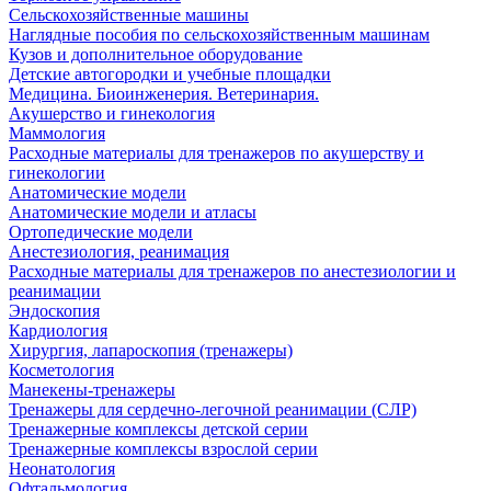
Сельскохозяйственные машины
Наглядные пособия по сельскохозяйственным машинам
Кузов и дополнительное оборудование
Детские автогородки и учебные площадки
Медицина. Биоинженерия. Ветеринария.
Акушерство и гинекология
Маммология
Расходные материалы для тренажеров по акушерству и
гинекологии
Анатомические модели
Анатомические модели и атласы
Ортопедические модели
Анестезиология, реанимация
Расходные материалы для тренажеров по анестезиологии и
реанимации
Эндоскопия
Кардиология
Хирургия, лапароскопия (тренажеры)
Косметология
Манекены-тренажеры
Тренажеры для сердечно-легочной реанимации (СЛР)
Тренажерные комплексы детской серии
Тренажерные комплексы взрослой серии
Неонатология
Офтальмология