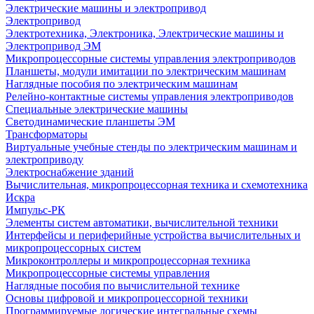
Электрические машины и электропривод
Электропривод
Электротехника, Электроника, Электрические машины и
Электропривод ЭМ
Микропроцессорные системы управления электроприводов
Планшеты, модули имитации по электрическим машинам
Наглядные пособия по электрическим машинам
Релейно-контактные системы управления электроприводов
Специальные электрические машины
Светодинамические планшеты ЭМ
Трансформаторы
Виртуальные учебные стенды по электрическим машинам и
электроприводу
Электроснабжение зданий
Вычислительная, микропроцессорная техника и схемотехника
Искра
Импульс-РК
Элементы систем автоматики, вычислительной техники
Интерфейсы и периферийные устройства вычислительных и
микропроцессорных систем
Микроконтроллеры и микропроцессорная техника
Микропроцессорные системы управления
Наглядные пособия по вычислительной технике
Основы цифровой и микропроцессорной техники
Программируемые логические интегральные схемы