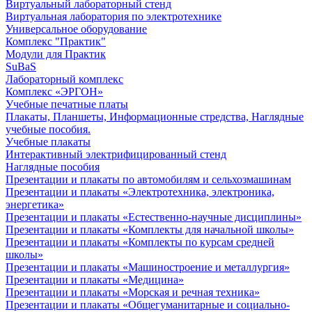
Виртуальный лабораторный стенд
Виртуальная лаборатория по электротехнике
Универсальное оборудование
Комплекс "Практик"
Модули для Практик
SuBaS
Лабораторный комплекс
Комплекс «ЭРГОН»
Учебные печатные платы
Плакаты, Планшеты, Информационные стредства, Наглядные
учебные пособия.
Учебные плакаты
Интерактивный электрифицированный стенд
Наглядные пособия
Презентации и плакаты по автомобилям и сельхозмашинам
Презентации и плакаты «Электротехника, электроника,
энергетика»
Презентации и плакаты «Естественно-научные дисциплины»
Презентации и плакаты «Комплекты для начальной школы»
Презентации и плакаты «Комплекты по курсам средней
школы»
Презентации и плакаты «Машиностроение и металлургия»
Презентации и плакаты «Медицина»
Презентации и плакаты «Морская и речная техника»
Презентации и плакаты «Общегуманитарные и социально-