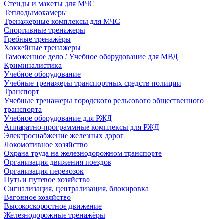
Стенды и макеты для МЧС
Теплодымокамеры
Тренажерные комплексы для МЧС
Спортивные тренажеры
Гребные тренажёры
Хоккейные тренажеры
Таможенное дело / Учебное оборудование для МВД
Криминалистика
Учебное оборудование
Учебные тренажеры транспортных средств полиции
Транспорт
Учебные тренажеры городского рельсового общественного
транспорта
Учебное оборудование для РЖД
Аппаратно-программные комплексы для РЖД
Электроснабжение железных дорог
Локомотивное хозяйство
Охрана труда на железнодорожном транспорте
Организация движения поездов
Организация перевозок
Путь и путевое хозяйство
Сигнализация, централизация, блокировка
Вагонное хозяйство
Высокоскоростное движение
Железнодорожные тренажёры