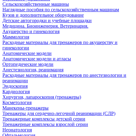
Сельскохозяйственные машины
Наглядные пособия по сельскохозяйственным машинам
Кузов и дополнительное оборудование
Детские автогородки и учебные площадки
Медицина. Биоинженерия. Ветеринария.
Акушерство и гинекология
Маммология
Расходные материалы для тренажеров по акушерству и
гинекологии
Анатомические модели
Анатомические модели и атласы
Ортопедические модели
Анестезиология, реанимация
Расходные материалы для тренажеров по анестезиологии и
реанимации
Эндоскопия
Кардиология
Хирургия, лапароскопия (тренажеры)
Косметология
Манекены-тренажеры
Тренажеры для сердечно-легочной реанимации (СЛР)
Тренажерные комплексы детской серии
Тренажерные комплексы взрослой серии
Неонатология
Офтальмология