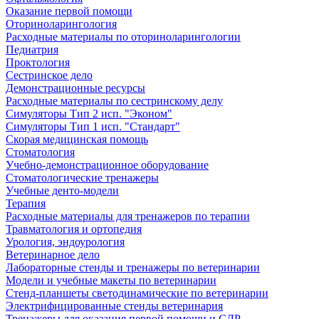
Оказание первой помощи
Оториноларингология
Расходные материалы по оториноларингологии
Педиатрия
Проктология
Сестринское дело
Демонстрационные ресурсы
Расходные материалы по сестринскому делу
Симуляторы Тип 2 исп. "Эконом"
Симуляторы Тип 1 исп. "Стандарт"
Скорая медицинская помощь
Стоматология
Учебно-демонстрационное оборудование
Стоматологические тренажеры
Учебные денто-модели
Терапия
Расходные материалы для тренажеров по терапии
Травматология и ортопедия
Урология, эндоурология
Ветеринарное дело
Лабораторные стенды и тренажеры по ветеринарии
Модели и учебные макеты по ветеринарии
Стенд-планшеты светодинамические по ветеринарии
Электрифицированные стенды ветеринария
Тренажеры для оказания первой помощи и СЛР