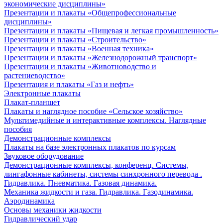
экономические дисциплины»
Презентации и плакаты «Общепрофессиональные
дисциплины»
Презентации и плакаты «Пищевая и легкая промышленность»
Презентации и плакаты «Строительство»
Презентации и плакаты «Военная техника»
Презентации и плакаты «Железнодорожный транспорт»
Презентации и плакаты «Животноводство и
растениеводство»
Презентация и плакаты «Газ и нефть»
Электронные плакаты
Плакат-планшет
Плакаты и наглядное пособие «Сельское хозяйство»
Мультимедийные и интерактивные комплексы. Наглядные
пособия
Демонстрационные комплексы
Плакаты на базе электронных плакатов по курсам
Звуковое оборудование
Демонстрационные комплексы, конференц. Системы,
лингафонные кабинеты, системы синхронного перевода .
Гидравлика. Пневматика. Газовая динамика.
Механика жидкости и газа. Гидравлика. Газодинамика.
Аэродинамика
Основы механики жидкости
Гидравлический удар