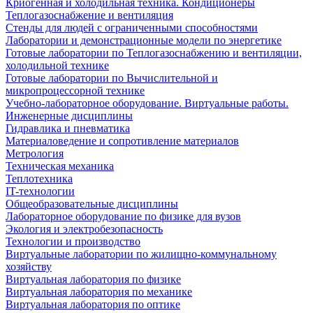
Криогенная и холодильная техника. Кондиционеры
Теплогазоснабжение и вентиляция
Стенды для людей с ограниченными способностями
Лаборатории и демонстрационные модели по энергетике
Готовые лаборатории по Теплогазоснабжению и вентиляции,
холодильной технике
Готовые лаборатории по Вычислительной и
микропроцессорной технике
Учебно-лабораторное оборудование. Виртуальные работы.
Инженерные дисциплины
Гидравлика и пневматика
Материаловедение и сопротивление материалов
Метрология
Техническая механика
Теплотехника
IT-технологии
Общеобразовательные дисциплины
Лабораторное оборудование по физике для вузов
Экология и электробезопасность
Технологии и производство
Виртуальные лаборатории по жилищно-коммунальному
хозяйству
Виртуальная лаборатория по физике
Виртуальная лаборатория по механике
Виртуальная лаборатория по оптике