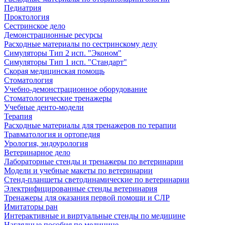
Педиатрия
Проктология
Сестринское дело
Демонстрационные ресурсы
Расходные материалы по сестринскому делу
Симуляторы Тип 2 исп. "Эконом"
Симуляторы Тип 1 исп. "Стандарт"
Скорая медицинская помощь
Стоматология
Учебно-демонстрационное оборудование
Стоматологические тренажеры
Учебные денто-модели
Терапия
Расходные материалы для тренажеров по терапии
Травматология и ортопедия
Урология, эндоурология
Ветеринарное дело
Лабораторные стенды и тренажеры по ветеринарии
Модели и учебные макеты по ветеринарии
Стенд-планшеты светодинамические по ветеринарии
Электрифицированные стенды ветеринария
Тренажеры для оказания первой помощи и СЛР
Имитаторы ран
Интерактивные и виртуальные стенды по медицине
Наглядные пособия по медицине