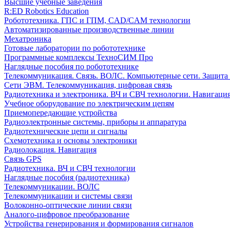
Высшие учебные заведения
R:ED Robotics Education
Робототехника. ГПС и ГПМ, CAD/CAM технологии
Автоматизированные производственные линии
Мехатроника
Готовые лаборатории по робототехнике
Программные комплексы ТехноСИМ Про
Наглядные пособия по робототехнике
Телекоммуникация. Связь. ВОЛС. Компьютерные сети. Защита
Сети ЭВМ. Телекоммуникация, цифровая связь
Радиотехника и электроника. ВЧ и СВЧ технологии. Навигаци
Учебное оборудование по электрическим цепям
Приемопередающие устройства
Радиоэлектронные системы, приборы и аппаратура
Радиотехнические цепи и сигналы
Схемотехника и основы электроники
Радиолокация. Навигация
Связь GPS
Радиотехника. ВЧ и СВЧ технологии
Наглядные пособия (радиотехника)
Телекоммуникации. ВОЛС
Телекоммуникации и системы связи
Волоконно-оптические линии связи
Аналого-цифровое преобразование
Устройства генерирования и формирования сигналов