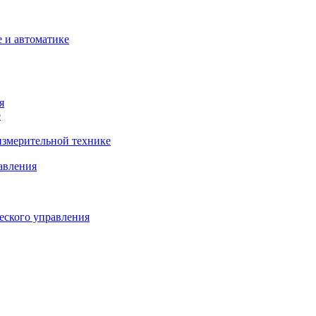
 и автоматике
я
е
змерительной технике
авления
еского управления