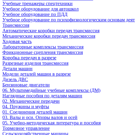
Учебные тренажеры спецтехники
Учебное оборудование для автошкол
Учебное оборудование по ПДД
Учебное оборудование по психофизиологическим основам деят
Трансмиссия
Автоматические коробки передач трансмиссия
Механические коробки передач трансмиссия
Ходовая часть
Лабораторные комплексы трансмиссия
Фрикционные сцепления трансмиссия
Коробка передач в разрезе
Разрезные изделия трансмиссия
Детали машин
Модели деталей машин в разрезе
Дизель ДВС
Бензиновые двигатели
06. Мультимедийные учебные комплексы (ДМ)
Наглядные пособия по деталям машин
02. Механические передачи
04. Пружины и муфты
01. Соединения деталей машин
03. Валы и оси. Опоры валов и осей
05. Учебно-методическая литература и пособия
Тормозное управление
Сельскохозяйственные машины