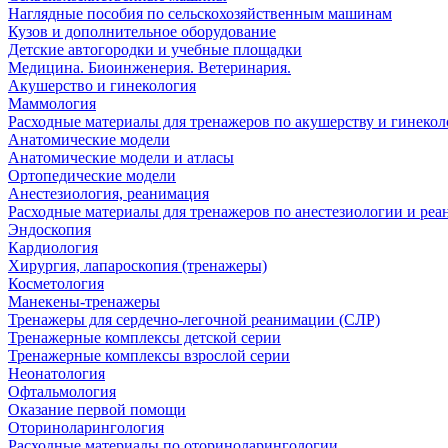
Наглядные пособия по сельскохозяйственным машинам
Кузов и дополнительное оборудование
Детские автогородки и учебные площадки
Медицина. Биоинженерия. Ветеринария.
Акушерство и гинекология
Маммология
Расходные материалы для тренажеров по акушерству и гинеко
Анатомические модели
Анатомические модели и атласы
Ортопедические модели
Анестезиология, реанимация
Расходные материалы для тренажеров по анестезиологии и ре
Эндоскопия
Кардиология
Хирургия, лапароскопия (тренажеры)
Косметология
Манекены-тренажеры
Тренажеры для сердечно-легочной реанимации (СЛР)
Тренажерные комплексы детской серии
Тренажерные комплексы взрослой серии
Неонатология
Офтальмология
Оказание первой помощи
Оториноларингология
Расходные материалы по оториноларингологии