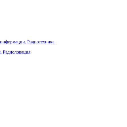
 информации. Радиотехника.
я. Радиолокация