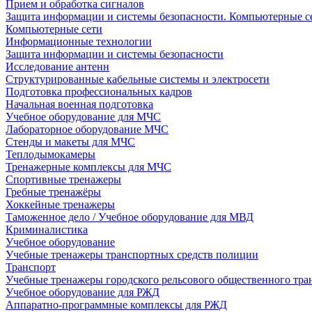
Прием и обработка сигналов
Защита информации и системы безопасности. Компьютерные се
Компьютерные сети
Информационные технологии
Защита информации и системы безопасности
Исследование антенн
Структурированные кабельные системы и электросети
Подготовка профессиональных кадров
Начальная военная подготовка
Учебное оборудование для МЧС
Лабораторное оборудование МЧС
Стенды и макеты для МЧС
Теплодымокамеры
Тренажерные комплексы для МЧС
Спортивные тренажеры
Гребные тренажёры
Хоккейные тренажеры
Таможенное дело / Учебное оборудование для МВД
Криминалистика
Учебное оборудование
Учебные тренажеры транспортных средств полиции
Транспорт
Учебные тренажеры городского рельсового общественного тра
Учебное оборудование для РЖД
Аппаратно-программные комплексы для РЖД