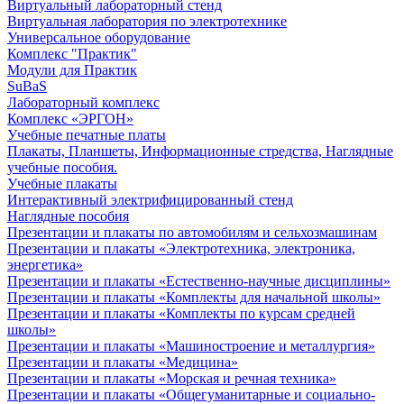
Виртуальный лабораторный стенд
Виртуальная лаборатория по электротехнике
Универсальное оборудование
Комплекс "Практик"
Модули для Практик
SuBaS
Лабораторный комплекс
Комплекс «ЭРГОН»
Учебные печатные платы
Плакаты, Планшеты, Информационные стредства, Наглядные
учебные пособия.
Учебные плакаты
Интерактивный электрифицированный стенд
Наглядные пособия
Презентации и плакаты по автомобилям и сельхозмашинам
Презентации и плакаты «Электротехника, электроника,
энергетика»
Презентации и плакаты «Естественно-научные дисциплины»
Презентации и плакаты «Комплекты для начальной школы»
Презентации и плакаты «Комплекты по курсам средней
школы»
Презентации и плакаты «Машиностроение и металлургия»
Презентации и плакаты «Медицина»
Презентации и плакаты «Морская и речная техника»
Презентации и плакаты «Общегуманитарные и социально-