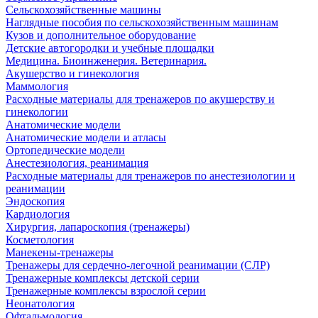
Сельскохозяйственные машины
Наглядные пособия по сельскохозяйственным машинам
Кузов и дополнительное оборудование
Детские автогородки и учебные площадки
Медицина. Биоинженерия. Ветеринария.
Акушерство и гинекология
Маммология
Расходные материалы для тренажеров по акушерству и
гинекологии
Анатомические модели
Анатомические модели и атласы
Ортопедические модели
Анестезиология, реанимация
Расходные материалы для тренажеров по анестезиологии и
реанимации
Эндоскопия
Кардиология
Хирургия, лапароскопия (тренажеры)
Косметология
Манекены-тренажеры
Тренажеры для сердечно-легочной реанимации (СЛР)
Тренажерные комплексы детской серии
Тренажерные комплексы взрослой серии
Неонатология
Офтальмология