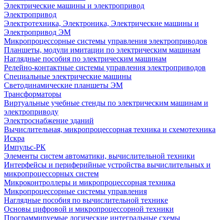
Электрические машины и электропривод
Электропривод
Электротехника, Электроника, Электрические машины и
Электропривод ЭМ
Микропроцессорные системы управления электроприводов
Планшеты, модули имитации по электрическим машинам
Наглядные пособия по электрическим машинам
Релейно-контактные системы управления электроприводов
Специальные электрические машины
Светодинамические планшеты ЭМ
Трансформаторы
Виртуальные учебные стенды по электрическим машинам и
электроприводу
Электроснабжение зданий
Вычислительная, микропроцессорная техника и схемотехника
Искра
Импульс-РК
Элементы систем автоматики, вычислительной техники
Интерфейсы и периферийные устройства вычислительных и
микропроцессорных систем
Микроконтроллеры и микропроцессорная техника
Микропроцессорные системы управления
Наглядные пособия по вычислительной технике
Основы цифровой и микропроцессорной техники
Программируемые логические интегральные схемы