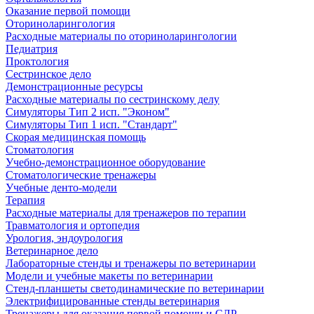
Оказание первой помощи
Оториноларингология
Расходные материалы по оториноларингологии
Педиатрия
Проктология
Сестринское дело
Демонстрационные ресурсы
Расходные материалы по сестринскому делу
Симуляторы Тип 2 исп. "Эконом"
Симуляторы Тип 1 исп. "Стандарт"
Скорая медицинская помощь
Стоматология
Учебно-демонстрационное оборудование
Стоматологические тренажеры
Учебные денто-модели
Терапия
Расходные материалы для тренажеров по терапии
Травматология и ортопедия
Урология, эндоурология
Ветеринарное дело
Лабораторные стенды и тренажеры по ветеринарии
Модели и учебные макеты по ветеринарии
Стенд-планшеты светодинамические по ветеринарии
Электрифицированные стенды ветеринария
Тренажеры для оказания первой помощи и СЛР