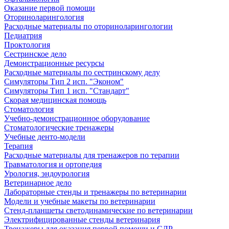
Оказание первой помощи
Оториноларингология
Расходные материалы по оториноларингологии
Педиатрия
Проктология
Сестринское дело
Демонстрационные ресурсы
Расходные материалы по сестринскому делу
Симуляторы Тип 2 исп. "Эконом"
Симуляторы Тип 1 исп. "Стандарт"
Скорая медицинская помощь
Стоматология
Учебно-демонстрационное оборудование
Стоматологические тренажеры
Учебные денто-модели
Терапия
Расходные материалы для тренажеров по терапии
Травматология и ортопедия
Урология, эндоурология
Ветеринарное дело
Лабораторные стенды и тренажеры по ветеринарии
Модели и учебные макеты по ветеринарии
Стенд-планшеты светодинамические по ветеринарии
Электрифицированные стенды ветеринария
Тренажеры для оказания первой помощи и СЛР