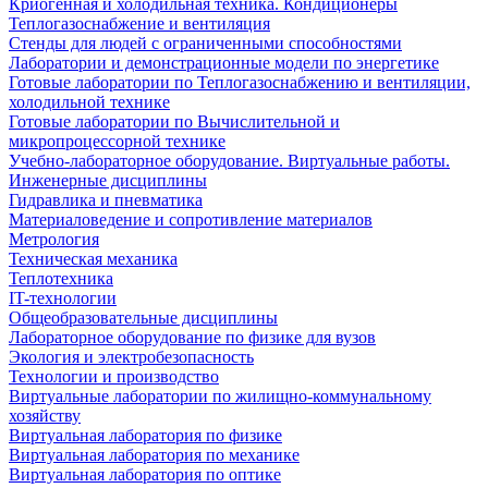
Криогенная и холодильная техника. Кондиционеры
Теплогазоснабжение и вентиляция
Стенды для людей с ограниченными способностями
Лаборатории и демонстрационные модели по энергетике
Готовые лаборатории по Теплогазоснабжению и вентиляции,
холодильной технике
Готовые лаборатории по Вычислительной и
микропроцессорной технике
Учебно-лабораторное оборудование. Виртуальные работы.
Инженерные дисциплины
Гидравлика и пневматика
Материаловедение и сопротивление материалов
Метрология
Техническая механика
Теплотехника
IT-технологии
Общеобразовательные дисциплины
Лабораторное оборудование по физике для вузов
Экология и электробезопасность
Технологии и производство
Виртуальные лаборатории по жилищно-коммунальному
хозяйству
Виртуальная лаборатория по физике
Виртуальная лаборатория по механике
Виртуальная лаборатория по оптике