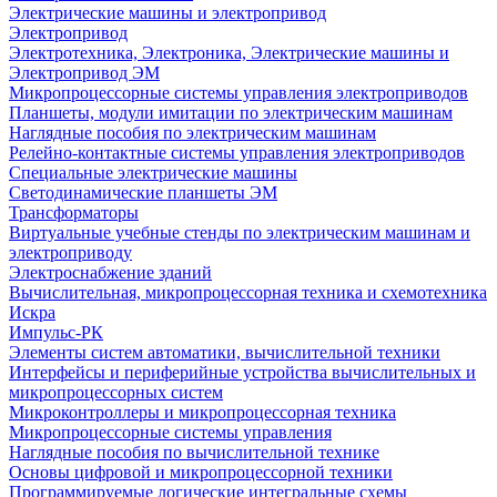
Электрические машины и электропривод
Электропривод
Электротехника, Электроника, Электрические машины и
Электропривод ЭМ
Микропроцессорные системы управления электроприводов
Планшеты, модули имитации по электрическим машинам
Наглядные пособия по электрическим машинам
Релейно-контактные системы управления электроприводов
Специальные электрические машины
Светодинамические планшеты ЭМ
Трансформаторы
Виртуальные учебные стенды по электрическим машинам и
электроприводу
Электроснабжение зданий
Вычислительная, микропроцессорная техника и схемотехника
Искра
Импульс-РК
Элементы систем автоматики, вычислительной техники
Интерфейсы и периферийные устройства вычислительных и
микропроцессорных систем
Микроконтроллеры и микропроцессорная техника
Микропроцессорные системы управления
Наглядные пособия по вычислительной технике
Основы цифровой и микропроцессорной техники
Программируемые логические интегральные схемы