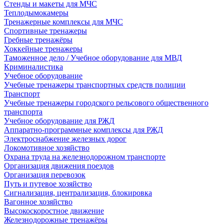
Стенды и макеты для МЧС
Теплодымокамеры
Тренажерные комплексы для МЧС
Спортивные тренажеры
Гребные тренажёры
Хоккейные тренажеры
Таможенное дело / Учебное оборудование для МВД
Криминалистика
Учебное оборудование
Учебные тренажеры транспортных средств полиции
Транспорт
Учебные тренажеры городского рельсового общественного
транспорта
Учебное оборудование для РЖД
Аппаратно-программные комплексы для РЖД
Электроснабжение железных дорог
Локомотивное хозяйство
Охрана труда на железнодорожном транспорте
Организация движения поездов
Организация перевозок
Путь и путевое хозяйство
Сигнализация, централизация, блокировка
Вагонное хозяйство
Высокоскоростное движение
Железнодорожные тренажёры