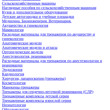
Сельскохозяйственные машины
Наглядные пособия по сельскохозяйственным машинам
Кузов и дополнительное оборудование
Детские автогородки и учебные площадки
Медицина. Биоинженерия. Ветеринария.
Акушерство и гинекология
Маммология
Расходные материалы для тренажеров по акушерству и
гинекологии
Анатомические модели
Анатомические модели и атласы
Ортопедические модели
Анестезиология, реанимация
Расходные материалы для тренажеров по анестезиологии и
реанимации
Эндоскопия
Кардиология
Хирургия, лапароскопия (тренажеры)
Косметология
Манекены-тренажеры
Тренажеры для сердечно-легочной реанимации (СЛР)
Тренажерные комплексы детской серии
Тренажерные комплексы взрослой серии
Неонатология
Офтальмология