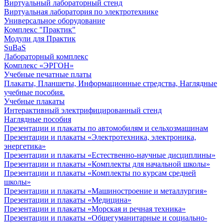
Виртуальный лабораторный стенд
Виртуальная лаборатория по электротехнике
Универсальное оборудование
Комплекс "Практик"
Модули для Практик
SuBaS
Лабораторный комплекс
Комплекс «ЭРГОН»
Учебные печатные платы
Плакаты, Планшеты, Информационные стредства, Наглядные
учебные пособия.
Учебные плакаты
Интерактивный электрифицированный стенд
Наглядные пособия
Презентации и плакаты по автомобилям и сельхозмашинам
Презентации и плакаты «Электротехника, электроника,
энергетика»
Презентации и плакаты «Естественно-научные дисциплины»
Презентации и плакаты «Комплекты для начальной школы»
Презентации и плакаты «Комплекты по курсам средней
школы»
Презентации и плакаты «Машиностроение и металлургия»
Презентации и плакаты «Медицина»
Презентации и плакаты «Морская и речная техника»
Презентации и плакаты «Общегуманитарные и социально-