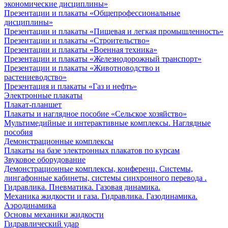
экономические дисциплины»
Презентации и плакаты «Общепрофессиональные
дисциплины»
Презентации и плакаты «Пищевая и легкая промышленность»
Презентации и плакаты «Строительство»
Презентации и плакаты «Военная техника»
Презентации и плакаты «Железнодорожный транспорт»
Презентации и плакаты «Животноводство и
растениеводство»
Презентация и плакаты «Газ и нефть»
Электронные плакаты
Плакат-планшет
Плакаты и наглядное пособие «Сельское хозяйство»
Мультимедийные и интерактивные комплексы. Наглядные
пособия
Демонстрационные комплексы
Плакаты на базе электронных плакатов по курсам
Звуковое оборудование
Демонстрационные комплексы, конференц. Системы,
лингафонные кабинеты, системы синхронного перевода .
Гидравлика. Пневматика. Газовая динамика.
Механика жидкости и газа. Гидравлика. Газодинамика.
Аэродинамика
Основы механики жидкости
Гидравлический удар