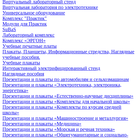
Виртуальный лабораторный стенд
Виртуальная лаборатория по электротехнике
Универсальное оборудование
Комплекс "Практик"
Модули для Практик
SuBaS
Лабораторный комплекс
Комплекс «ЭРГОН»
Учебные печатные платы
Плакаты, Планшеты, Информационные стредства, Наглядные
учебные пособия.
Учебные плакаты
Интерактивный электрифицированный стенд
Наглядные пособия
Презентации и плакаты по автомобилям и сельхозмашинам
Презентации и плакаты «Электротехника, электроника,
энергетика»
Презентации и плакаты «Естественно-научные дисциплины»
Презентации и плакаты «Комплекты для начальной школы»
Презентации и плакаты «Комплекты по курсам средней
школы»
Презентации и плакаты «Машиностроение и металлургия»
Презентации и плакаты «Медицина»
Презентации и плакаты «Морская и речная техника»
Презентации и плакаты «Общегуманитарные и социально-