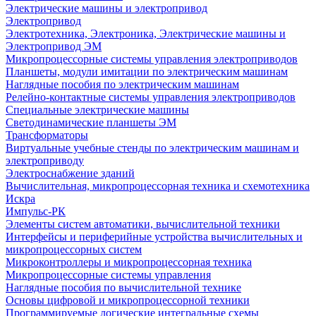
Электрические машины и электропривод
Электропривод
Электротехника, Электроника, Электрические машины и
Электропривод ЭМ
Микропроцессорные системы управления электроприводов
Планшеты, модули имитации по электрическим машинам
Наглядные пособия по электрическим машинам
Релейно-контактные системы управления электроприводов
Специальные электрические машины
Светодинамические планшеты ЭМ
Трансформаторы
Виртуальные учебные стенды по электрическим машинам и
электроприводу
Электроснабжение зданий
Вычислительная, микропроцессорная техника и схемотехника
Искра
Импульс-РК
Элементы систем автоматики, вычислительной техники
Интерфейсы и периферийные устройства вычислительных и
микропроцессорных систем
Микроконтроллеры и микропроцессорная техника
Микропроцессорные системы управления
Наглядные пособия по вычислительной технике
Основы цифровой и микропроцессорной техники
Программируемые логические интегральные схемы