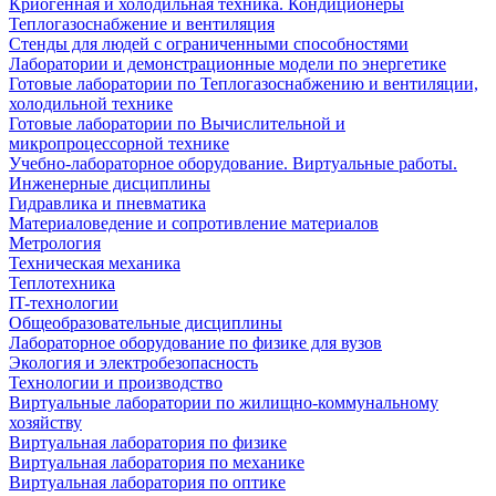
Криогенная и холодильная техника. Кондиционеры
Теплогазоснабжение и вентиляция
Стенды для людей с ограниченными способностями
Лаборатории и демонстрационные модели по энергетике
Готовые лаборатории по Теплогазоснабжению и вентиляции,
холодильной технике
Готовые лаборатории по Вычислительной и
микропроцессорной технике
Учебно-лабораторное оборудование. Виртуальные работы.
Инженерные дисциплины
Гидравлика и пневматика
Материаловедение и сопротивление материалов
Метрология
Техническая механика
Теплотехника
IT-технологии
Общеобразовательные дисциплины
Лабораторное оборудование по физике для вузов
Экология и электробезопасность
Технологии и производство
Виртуальные лаборатории по жилищно-коммунальному
хозяйству
Виртуальная лаборатория по физике
Виртуальная лаборатория по механике
Виртуальная лаборатория по оптике