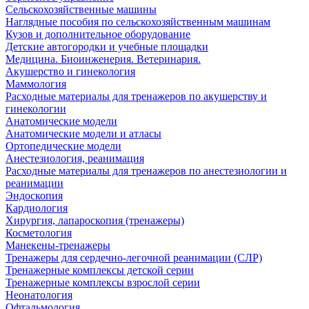
Сельскохозяйственные машины
Наглядные пособия по сельскохозяйственным машинам
Кузов и дополнительное оборудование
Детские автогородки и учебные площадки
Медицина. Биоинженерия. Ветеринария.
Акушерство и гинекология
Маммология
Расходные материалы для тренажеров по акушерству и
гинекологии
Анатомические модели
Анатомические модели и атласы
Ортопедические модели
Анестезиология, реанимация
Расходные материалы для тренажеров по анестезиологии и
реанимации
Эндоскопия
Кардиология
Хирургия, лапароскопия (тренажеры)
Косметология
Манекены-тренажеры
Тренажеры для сердечно-легочной реанимации (СЛР)
Тренажерные комплексы детской серии
Тренажерные комплексы взрослой серии
Неонатология
Офтальмология