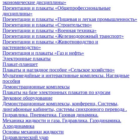
экономические дисциплины»
Презентации и плакаты «Общепрофессиональные
дисциплины»
Презентации и плакаты «Пищевая и легкая промышленность»
Презентации и плакаты «Строительство»
Презентации и плакаты «Военная техника»
Презентации и плакаты «Железнодорожный транспорт»
Презентации и плакаты «Животноводство и
растениеводство»
Презентация и плакаты «Газ и нефть»
Электронные плакаты
Плакат-планшет
Плакаты и наглядное пособие «Сельское хозяйство»
Мультимедийные и интерактивные комплексы. Наглядные
пособия
Демонстрационные комплексы
Плакаты на базе электронных плакатов по курсам
Звуковое оборудование
Демонстрационные комплексы, конференц. Системы,
лингафонные кабинеты, системы синхронного перевода .
Гидравлика. Пневматика. Газовая динамика.
Механика жидкости и газа. Гидравлика. Газодинамика.
Аэродинамика
Основы механики жидкости
Гидравлический удар