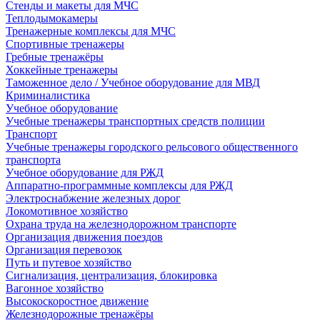
Стенды и макеты для МЧС
Теплодымокамеры
Тренажерные комплексы для МЧС
Спортивные тренажеры
Гребные тренажёры
Хоккейные тренажеры
Таможенное дело / Учебное оборудование для МВД
Криминалистика
Учебное оборудование
Учебные тренажеры транспортных средств полиции
Транспорт
Учебные тренажеры городского рельсового общественного
транспорта
Учебное оборудование для РЖД
Аппаратно-программные комплексы для РЖД
Электроснабжение железных дорог
Локомотивное хозяйство
Охрана труда на железнодорожном транспорте
Организация движения поездов
Организация перевозок
Путь и путевое хозяйство
Сигнализация, централизация, блокировка
Вагонное хозяйство
Высокоскоростное движение
Железнодорожные тренажёры