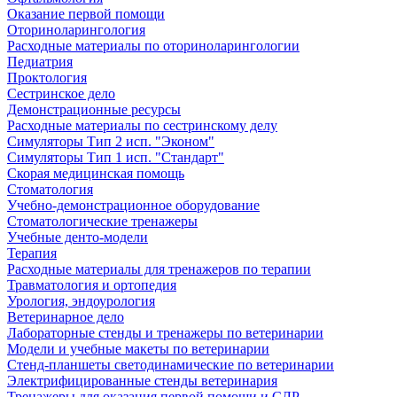
Оказание первой помощи
Оториноларингология
Расходные материалы по оториноларингологии
Педиатрия
Проктология
Сестринское дело
Демонстрационные ресурсы
Расходные материалы по сестринскому делу
Симуляторы Тип 2 исп. "Эконом"
Симуляторы Тип 1 исп. "Стандарт"
Скорая медицинская помощь
Стоматология
Учебно-демонстрационное оборудование
Стоматологические тренажеры
Учебные денто-модели
Терапия
Расходные материалы для тренажеров по терапии
Травматология и ортопедия
Урология, эндоурология
Ветеринарное дело
Лабораторные стенды и тренажеры по ветеринарии
Модели и учебные макеты по ветеринарии
Стенд-планшеты светодинамические по ветеринарии
Электрифицированные стенды ветеринария
Тренажеры для оказания первой помощи и СЛР