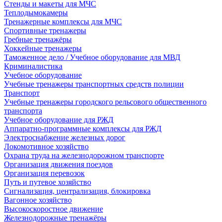
Стенды и макеты для МЧС
Теплодымокамеры
Тренажерные комплексы для МЧС
Спортивные тренажеры
Гребные тренажёры
Хоккейные тренажеры
Таможенное дело / Учебное оборудование для МВД
Криминалистика
Учебное оборудование
Учебные тренажеры транспортных средств полиции
Транспорт
Учебные тренажеры городского рельсового общественного
транспорта
Учебное оборудование для РЖД
Аппаратно-программные комплексы для РЖД
Электроснабжение железных дорог
Локомотивное хозяйство
Охрана труда на железнодорожном транспорте
Организация движения поездов
Организация перевозок
Путь и путевое хозяйство
Сигнализация, централизация, блокировка
Вагонное хозяйство
Высокоскоростное движение
Железнодорожные тренажёры