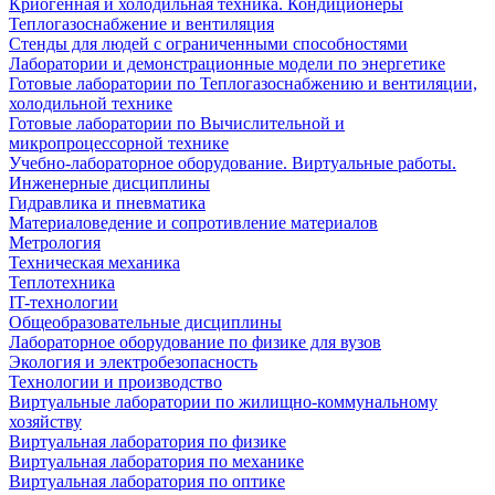
Криогенная и холодильная техника. Кондиционеры
Теплогазоснабжение и вентиляция
Стенды для людей с ограниченными способностями
Лаборатории и демонстрационные модели по энергетике
Готовые лаборатории по Теплогазоснабжению и вентиляции,
холодильной технике
Готовые лаборатории по Вычислительной и
микропроцессорной технике
Учебно-лабораторное оборудование. Виртуальные работы.
Инженерные дисциплины
Гидравлика и пневматика
Материаловедение и сопротивление материалов
Метрология
Техническая механика
Теплотехника
IT-технологии
Общеобразовательные дисциплины
Лабораторное оборудование по физике для вузов
Экология и электробезопасность
Технологии и производство
Виртуальные лаборатории по жилищно-коммунальному
хозяйству
Виртуальная лаборатория по физике
Виртуальная лаборатория по механике
Виртуальная лаборатория по оптике