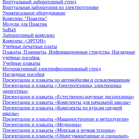
Виртуальный лабораторный стенд
Виртуальная лаборатория по электротехнике
Универсальное оборудование
Комплекс "Практик"
Модули для Практик
SuBaS
Лабораторный комплекс
Комплекс «ЭРГОН»
Учебные печатные платы
Плакаты, Планшеты, Информационные стредства, Наглядные
учебные пособия.
Учебные плакаты
Интерактивный электрифицированный стенд
Наглядные пособия
Презентации и плакаты по автомобилям и сельхозмашинам
Презентации и плакаты «Электротехника, электроника,
энергетика»
Презентации и плакаты «Естественно-научные дисциплины»
Презентации и плакаты «Комплекты для начальной школы»
Презентации и плакаты «Комплекты по курсам средней
школы»
Презентации и плакаты «Машиностроение и металлургия»
Презентации и плакаты «Медицина»
Презентации и плакаты «Морская и речная техника»
Презентации и плакаты «Общегуманитарные и социально-