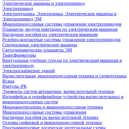
Электрические машины и электропривод
Электропривод
Электротехника, Электроника, Электрические машины и
Электропривод ЭМ
Микропроцессорные системы управления электроприводов
Планшеты, модули имитации по электрическим машинам
Наглядные пособия по электрическим машинам
Релейно-контактные системы управления электроприводов
Специальные электрические машины
Светодинамические планшеты ЭМ
Трансформаторы
Виртуальные учебные стенды по электрическим машинам и
электроприводу
Электроснабжение зданий
Вычислительная, микропроцессорная техника и схемотехника
Искра
Импульс-РК
Элементы систем автоматики, вычислительной техники
Интерфейсы и периферийные устройства вычислительных и
микропроцессорных систем
Микроконтроллеры и микропроцессорная техника
Микропроцессорные системы управления
Наглядные пособия по вычислительной технике
Основы цифровой и микропроцессорной техники
Программируемые логические интегральные схемы