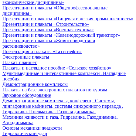
экономические дисциплины»
Презентации и плакаты «Общепрофессиональные
дисциплины»
Презентации и плакаты «Пищевая и легкая промышленность»
Презентации и плакаты «Строительство»
Презентации и плакаты «Военная техника»
Презентации и плакаты «Железнодорожный транспорт»
Презентации и плакаты «Животноводство и
растениеводство»
Презентация и плакаты «Газ и нефть»
Электронные плакаты
Плакат-планшет
Плакаты и наглядное пособие «Сельское хозяйство»
Мультимедийные и интерактивные комплексы. Наглядные
пособия
Демонстрационные комплексы
Плакаты на базе электронных плакатов по курсам
Звуковое оборудование
Демонстрационные комплексы, конференц. Системы,
лингафонные кабинеты, системы синхронного перевода .
Гидравлика. Пневматика. Газовая динамика.
Механика жидкости и газа. Гидравлика. Газодинамика.
Аэродинамика
Основы механики жидкости
Гидравлический удар