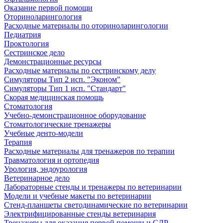
Оказание первой помощи
Оториноларингология
Расходные материалы по оториноларингологии
Педиатрия
Проктология
Сестринское дело
Демонстрационные ресурсы
Расходные материалы по сестринскому делу
Симуляторы Тип 2 исп. "Эконом"
Симуляторы Тип 1 исп. "Стандарт"
Скорая медицинская помощь
Стоматология
Учебно-демонстрационное оборудование
Стоматологические тренажеры
Учебные денто-модели
Терапия
Расходные материалы для тренажеров по терапии
Травматология и ортопедия
Урология, эндоурология
Ветеринарное дело
Лабораторные стенды и тренажеры по ветеринарии
Модели и учебные макеты по ветеринарии
Стенд-планшеты светодинамические по ветеринарии
Электрифицированные стенды ветеринария
Тренажеры для оказания первой помощи и СЛР