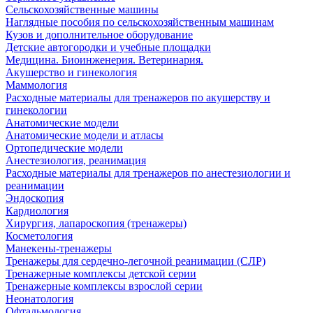
Сельскохозяйственные машины
Наглядные пособия по сельскохозяйственным машинам
Кузов и дополнительное оборудование
Детские автогородки и учебные площадки
Медицина. Биоинженерия. Ветеринария.
Акушерство и гинекология
Маммология
Расходные материалы для тренажеров по акушерству и
гинекологии
Анатомические модели
Анатомические модели и атласы
Ортопедические модели
Анестезиология, реанимация
Расходные материалы для тренажеров по анестезиологии и
реанимации
Эндоскопия
Кардиология
Хирургия, лапароскопия (тренажеры)
Косметология
Манекены-тренажеры
Тренажеры для сердечно-легочной реанимации (СЛР)
Тренажерные комплексы детской серии
Тренажерные комплексы взрослой серии
Неонатология
Офтальмология