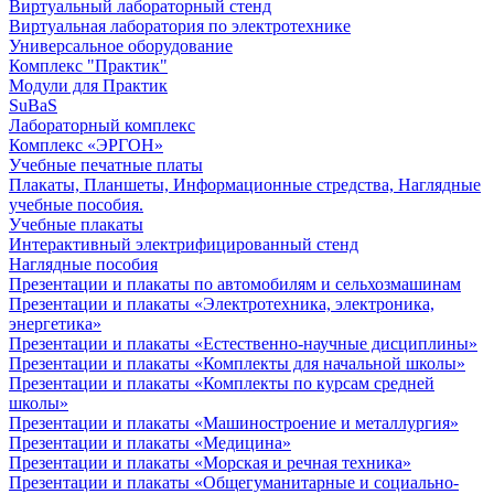
Виртуальный лабораторный стенд
Виртуальная лаборатория по электротехнике
Универсальное оборудование
Комплекс "Практик"
Модули для Практик
SuBaS
Лабораторный комплекс
Комплекс «ЭРГОН»
Учебные печатные платы
Плакаты, Планшеты, Информационные стредства, Наглядные
учебные пособия.
Учебные плакаты
Интерактивный электрифицированный стенд
Наглядные пособия
Презентации и плакаты по автомобилям и сельхозмашинам
Презентации и плакаты «Электротехника, электроника,
энергетика»
Презентации и плакаты «Естественно-научные дисциплины»
Презентации и плакаты «Комплекты для начальной школы»
Презентации и плакаты «Комплекты по курсам средней
школы»
Презентации и плакаты «Машиностроение и металлургия»
Презентации и плакаты «Медицина»
Презентации и плакаты «Морская и речная техника»
Презентации и плакаты «Общегуманитарные и социально-