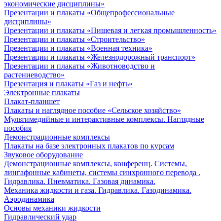
экономические дисциплины»
Презентации и плакаты «Общепрофессиональные
дисциплины»
Презентации и плакаты «Пищевая и легкая промышленность»
Презентации и плакаты «Строительство»
Презентации и плакаты «Военная техника»
Презентации и плакаты «Железнодорожный транспорт»
Презентации и плакаты «Животноводство и
растениеводство»
Презентация и плакаты «Газ и нефть»
Электронные плакаты
Плакат-планшет
Плакаты и наглядное пособие «Сельское хозяйство»
Мультимедийные и интерактивные комплексы. Наглядные
пособия
Демонстрационные комплексы
Плакаты на базе электронных плакатов по курсам
Звуковое оборудование
Демонстрационные комплексы, конференц. Системы,
лингафонные кабинеты, системы синхронного перевода .
Гидравлика. Пневматика. Газовая динамика.
Механика жидкости и газа. Гидравлика. Газодинамика.
Аэродинамика
Основы механики жидкости
Гидравлический удар