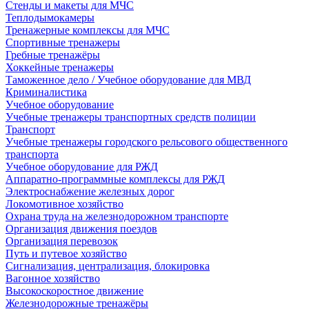
Стенды и макеты для МЧС
Теплодымокамеры
Тренажерные комплексы для МЧС
Спортивные тренажеры
Гребные тренажёры
Хоккейные тренажеры
Таможенное дело / Учебное оборудование для МВД
Криминалистика
Учебное оборудование
Учебные тренажеры транспортных средств полиции
Транспорт
Учебные тренажеры городского рельсового общественного
транспорта
Учебное оборудование для РЖД
Аппаратно-программные комплексы для РЖД
Электроснабжение железных дорог
Локомотивное хозяйство
Охрана труда на железнодорожном транспорте
Организация движения поездов
Организация перевозок
Путь и путевое хозяйство
Сигнализация, централизация, блокировка
Вагонное хозяйство
Высокоскоростное движение
Железнодорожные тренажёры