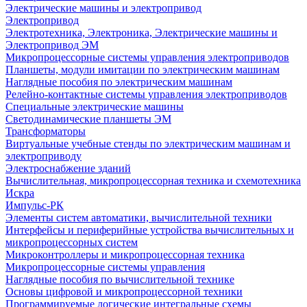
Электрические машины и электропривод
Электропривод
Электротехника, Электроника, Электрические машины и
Электропривод ЭМ
Микропроцессорные системы управления электроприводов
Планшеты, модули имитации по электрическим машинам
Наглядные пособия по электрическим машинам
Релейно-контактные системы управления электроприводов
Специальные электрические машины
Светодинамические планшеты ЭМ
Трансформаторы
Виртуальные учебные стенды по электрическим машинам и
электроприводу
Электроснабжение зданий
Вычислительная, микропроцессорная техника и схемотехника
Искра
Импульс-РК
Элементы систем автоматики, вычислительной техники
Интерфейсы и периферийные устройства вычислительных и
микропроцессорных систем
Микроконтроллеры и микропроцессорная техника
Микропроцессорные системы управления
Наглядные пособия по вычислительной технике
Основы цифровой и микропроцессорной техники
Программируемые логические интегральные схемы