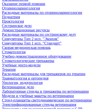
Оказание первой помощи
Оториноларингология
Расходные материалы по оториноларингологии
Педиатрия
Проктология
Сестринское дело
Демонстрационные ресурсы
Расходные материалы по сестринскому делу
Симуляторы Тип 2 исп. "Эконом"
Симуляторы Тип 1 исп. "Стандарт"
Скорая медицинская помощь
Стоматология
Учебно-демонстрационное оборудование
Стоматологические тренажеры
Учебные денто-модели
Терапия
Расходные материалы для тренажеров по терапии
Травматология и ортопедия
Урология, эндоурология
Ветеринарное дело
Лабораторные стенды и тренажеры по ветеринарии
Модели и учебные макеты по ветеринарии
Стенд-планшеты светодинамические по ветеринарии
Электрифицированные стенды ветеринария
Тренажеры для оказания первой помощи и СЛР