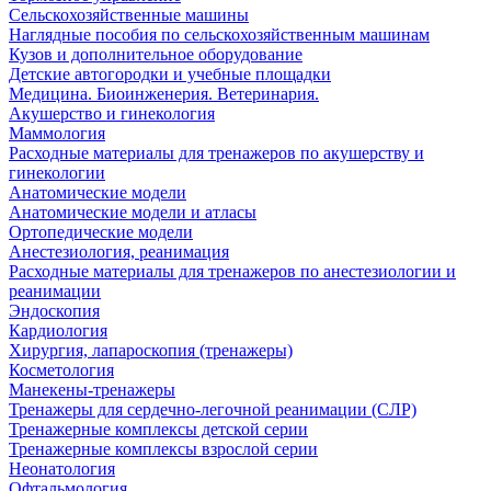
Сельскохозяйственные машины
Наглядные пособия по сельскохозяйственным машинам
Кузов и дополнительное оборудование
Детские автогородки и учебные площадки
Медицина. Биоинженерия. Ветеринария.
Акушерство и гинекология
Маммология
Расходные материалы для тренажеров по акушерству и
гинекологии
Анатомические модели
Анатомические модели и атласы
Ортопедические модели
Анестезиология, реанимация
Расходные материалы для тренажеров по анестезиологии и
реанимации
Эндоскопия
Кардиология
Хирургия, лапароскопия (тренажеры)
Косметология
Манекены-тренажеры
Тренажеры для сердечно-легочной реанимации (СЛР)
Тренажерные комплексы детской серии
Тренажерные комплексы взрослой серии
Неонатология
Офтальмология