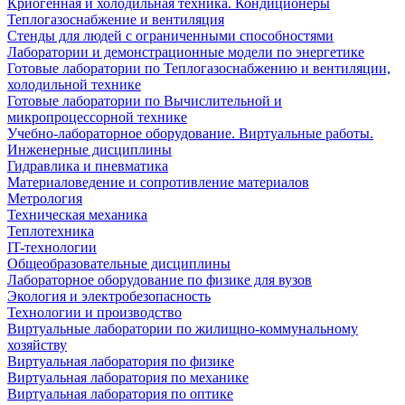
Криогенная и холодильная техника. Кондиционеры
Теплогазоснабжение и вентиляция
Стенды для людей с ограниченными способностями
Лаборатории и демонстрационные модели по энергетике
Готовые лаборатории по Теплогазоснабжению и вентиляции,
холодильной технике
Готовые лаборатории по Вычислительной и
микропроцессорной технике
Учебно-лабораторное оборудование. Виртуальные работы.
Инженерные дисциплины
Гидравлика и пневматика
Материаловедение и сопротивление материалов
Метрология
Техническая механика
Теплотехника
IT-технологии
Общеобразовательные дисциплины
Лабораторное оборудование по физике для вузов
Экология и электробезопасность
Технологии и производство
Виртуальные лаборатории по жилищно-коммунальному
хозяйству
Виртуальная лаборатория по физике
Виртуальная лаборатория по механике
Виртуальная лаборатория по оптике