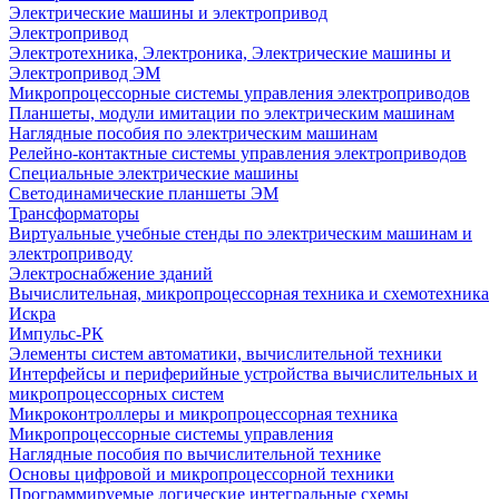
Электрические машины и электропривод
Электропривод
Электротехника, Электроника, Электрические машины и
Электропривод ЭМ
Микропроцессорные системы управления электроприводов
Планшеты, модули имитации по электрическим машинам
Наглядные пособия по электрическим машинам
Релейно-контактные системы управления электроприводов
Специальные электрические машины
Светодинамические планшеты ЭМ
Трансформаторы
Виртуальные учебные стенды по электрическим машинам и
электроприводу
Электроснабжение зданий
Вычислительная, микропроцессорная техника и схемотехника
Искра
Импульс-РК
Элементы систем автоматики, вычислительной техники
Интерфейсы и периферийные устройства вычислительных и
микропроцессорных систем
Микроконтроллеры и микропроцессорная техника
Микропроцессорные системы управления
Наглядные пособия по вычислительной технике
Основы цифровой и микропроцессорной техники
Программируемые логические интегральные схемы