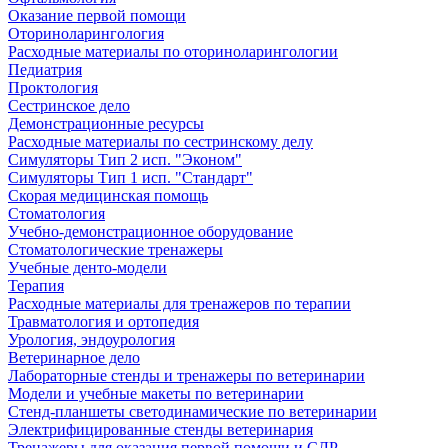
Оказание первой помощи
Оториноларингология
Расходные материалы по оториноларингологии
Педиатрия
Проктология
Сестринское дело
Демонстрационные ресурсы
Расходные материалы по сестринскому делу
Симуляторы Тип 2 исп. "Эконом"
Симуляторы Тип 1 исп. "Стандарт"
Скорая медицинская помощь
Стоматология
Учебно-демонстрационное оборудование
Стоматологические тренажеры
Учебные денто-модели
Терапия
Расходные материалы для тренажеров по терапии
Травматология и ортопедия
Урология, эндоурология
Ветеринарное дело
Лабораторные стенды и тренажеры по ветеринарии
Модели и учебные макеты по ветеринарии
Стенд-планшеты светодинамические по ветеринарии
Электрифицированные стенды ветеринария
Тренажеры для оказания первой помощи и СЛР