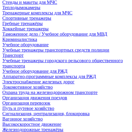
Стенды и макеты для МЧС
Теплодымокамеры
Тренажерные комплексы для МЧС
Спортивные тренажеры
Гребные тренажёры
Хоккейные тренажеры
Таможенное дело / Учебное оборудование для МВД
Криминалистика
Учебное оборудование
Учебные тренажеры транспортных средств полиции
Транспорт
Учебные тренажеры городского рельсового общественного
транспорта
Учебное оборудование для РЖД
Аппаратно-программные комплексы для РЖД
Электроснабжение железных дорог
Локомотивное хозяйство
Охрана труда на железнодорожном транспорте
Организация движения поездов
Организация перевозок
Путь и путевое хозяйство
Сигнализация, централизация, блокировка
Вагонное хозяйство
Высокоскоростное движение
Железнодорожные тренажёры