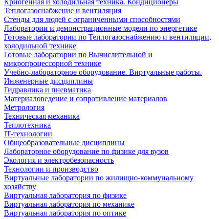
Криогенная и холодильная техника. Кондиционеры
Теплогазоснабжение и вентиляция
Стенды для людей с ограниченными способностями
Лаборатории и демонстрационные модели по энергетике
Готовые лаборатории по Теплогазоснабжению и вентиляции,
холодильной технике
Готовые лаборатории по Вычислительной и
микропроцессорной технике
Учебно-лабораторное оборудование. Виртуальные работы.
Инженерные дисциплины
Гидравлика и пневматика
Материаловедение и сопротивление материалов
Метрология
Техническая механика
Теплотехника
IT-технологии
Общеобразовательные дисциплины
Лабораторное оборудование по физике для вузов
Экология и электробезопасность
Технологии и производство
Виртуальные лаборатории по жилищно-коммунальному
хозяйству
Виртуальная лаборатория по физике
Виртуальная лаборатория по механике
Виртуальная лаборатория по оптике