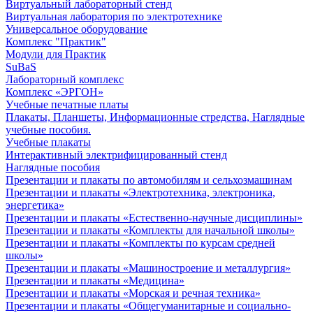
Виртуальный лабораторный стенд
Виртуальная лаборатория по электротехнике
Универсальное оборудование
Комплекс "Практик"
Модули для Практик
SuBaS
Лабораторный комплекс
Комплекс «ЭРГОН»
Учебные печатные платы
Плакаты, Планшеты, Информационные стредства, Наглядные
учебные пособия.
Учебные плакаты
Интерактивный электрифицированный стенд
Наглядные пособия
Презентации и плакаты по автомобилям и сельхозмашинам
Презентации и плакаты «Электротехника, электроника,
энергетика»
Презентации и плакаты «Естественно-научные дисциплины»
Презентации и плакаты «Комплекты для начальной школы»
Презентации и плакаты «Комплекты по курсам средней
школы»
Презентации и плакаты «Машиностроение и металлургия»
Презентации и плакаты «Медицина»
Презентации и плакаты «Морская и речная техника»
Презентации и плакаты «Общегуманитарные и социально-