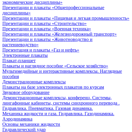
экономические дисциплины»
Презентации и плакаты «Общепрофессиональные
дисциплины»
Презентации и плакаты «Пищевая и легкая промышленность»
Презентации и плакаты «Строительство»
Презентации и плакаты «Военная техника»
Презентации и плакаты «Железнодорожный транспорт»
Презентации и плакаты «Животноводство и
растениеводство»
Презентация и плакаты «Газ и нефть»
Электронные плакаты
Плакат-планшет
Плакаты и наглядное пособие «Сельское хозяйство»
Мультимедийные и интерактивные комплексы. Наглядные
пособия
Демонстрационные комплексы
Плакаты на базе электронных плакатов по курсам
Звуковое оборудование
Демонстрационные комплексы, конференц. Системы,
лингафонные кабинеты, системы синхронного перевода .
Гидравлика. Пневматика. Газовая динамика.
Механика жидкости и газа. Гидравлика. Газодинамика.
Аэродинамика
Основы механики жидкости
Гидравлический удар