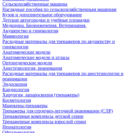
Сельскохозяйственные машины
Наглядные пособия по сельскохозяйственным машинам
Кузов и дополнительное оборудование
Детские автогородки и учебные площадки
Медицина. Биоинженерия. Ветеринария.
Акушерство и гинекология
Маммология
Расходные материалы для тренажеров по акушерству и
гинекологии
Анатомические модели
Анатомические модели и атласы
Ортопедические модели
Анестезиология, реанимация
Расходные материалы для тренажеров по анестезиологии и
реанимации
Эндоскопия
Кардиология
Хирургия, лапароскопия (тренажеры)
Косметология
Манекены-тренажеры
Тренажеры для сердечно-легочной реанимации (СЛР)
Тренажерные комплексы детской серии
Тренажерные комплексы взрослой серии
Неонатология
Офтальмология