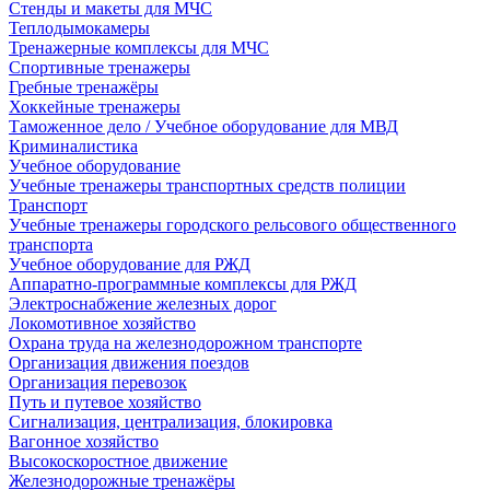
Стенды и макеты для МЧС
Теплодымокамеры
Тренажерные комплексы для МЧС
Спортивные тренажеры
Гребные тренажёры
Хоккейные тренажеры
Таможенное дело / Учебное оборудование для МВД
Криминалистика
Учебное оборудование
Учебные тренажеры транспортных средств полиции
Транспорт
Учебные тренажеры городского рельсового общественного
транспорта
Учебное оборудование для РЖД
Аппаратно-программные комплексы для РЖД
Электроснабжение железных дорог
Локомотивное хозяйство
Охрана труда на железнодорожном транспорте
Организация движения поездов
Организация перевозок
Путь и путевое хозяйство
Сигнализация, централизация, блокировка
Вагонное хозяйство
Высокоскоростное движение
Железнодорожные тренажёры