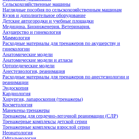
Сельскохозяйственные машины
Наглядные пособия по сельскохозяйственным машинам
Кузов и дополнительное оборудование
Детские автогородки и учебные площадки
Медицина. Биоинженерия. Ветеринария.
Акушерство и гинекология
Маммология
Расходные материалы для тренажеров по акушерству и
гинекологии
Анатомические модели
Анатомические модели и атласы
Ортопедические модели
Анестезиология, реанимация
Расходные материалы для тренажеров по анестезиологии и
реанимации
Эндоскопия
Кардиология
Хирургия, лапароскопия (тренажеры)
Косметология
Манекены-тренажеры
Тренажеры для сердечно-легочной реанимации (СЛР)
Тренажерные комплексы детской серии
Тренажерные комплексы взрослой серии
Неонатология
Офтальмология