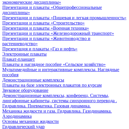
экономические дисциплины»
Презентации и плакаты «Общепрофессиональные
дисциплины»
Презентации и плакаты «Пищевая и легкая промышленность»
Презентации и плакаты «Строительство»
Презентации и плакаты «Военная техника»
Презентации и плакаты «Железнодорожный транспорт»
Презентации и плакаты «Животноводство и
растениеводство»
Презентация и плакаты «Газ и нефть»
Электронные плакаты
Плакат-планшет
Плакаты и наглядное пособие «Сельское хозяйство»
Мультимедийные и интерактивные комплексы. Наглядные
пособия
Демонстрационные комплексы
Плакаты на базе электронных плакатов по курсам
Звуковое оборудование
Демонстрационные комплексы, конференц. Системы,
лингафонные кабинеты, системы синхронного перевода .
Гидравлика. Пневматика. Газовая динамика.
Механика жидкости и газа. Гидравлика. Газодинамика.
Аэродинамика
Основы механики жидкости
Гидравлический удар