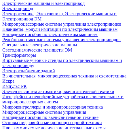
Электрические машины и электропривод
Электропривод
Электротехника, Электроника, Электрические машины и
Электропривод ЭМ
Микропроцессорные системы управления электроприводов
Планшеты, модули имитации по электрическим машинам
Наглядные пособия по электрическим машинам
Релейно-контактные системы управления электроприводов
Специальные электрические машины
Светодинамические планшеты ЭМ
Трансформаторы
Виртуальные учебные стенды по электрическим машинам и
электроприводу
Электроснабжение зданий
Вычислительная, микропроцессорная техника и схемотехника
Искра
Импульс-РК
Элементы систем автоматики, вычислительной техники
Интерфейсы и периферийные устройства вычислительных и
микропроцессорных систем
Микроконтроллеры и микропроцессорная техника
Микропроцессорные системы управления
Наглядные пособия по вычислительной технике
Основы цифровой и микропроцессорной техники
Программируемые логические интегральные схемы