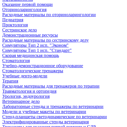
Оказание первой помощи
Оториноларингология
Расходные материалы по оториноларингологии
Педиатрия
Проктология
Сестринское дело
Демонстрационные ресурсы
Расходные материалы по сестринскому делу
Симуляторы Тип 2 исп. "Эконом"
Симуляторы Тип 1 исп. "Стандарт"
Скорая медицинская помощь
Стоматология
Учебно-демонстрационное оборудование
Стоматологические тренажеры
Учебные денто-модели
Терапия
Расходные материалы для тренажеров по терапии
Травматология и ортопедия
Урология, эндоурология
Ветеринарное дело
Лабораторные стенды и тренажеры по ветеринарии
Модели и учебные макеты по ветеринарии
Стенд-планшеты светодинамические по ветеринарии
Электрифицированные стенды ветеринария
Тренажеры для оказания первой помощи и СЛР