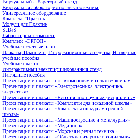
Виртуальный лабораторный стенд
Виртуальная лаборатория по электротехнике
Универсальное оборудование
Комплекс "Практик"
Модули для Практик
SuBaS
Лабораторный комплекс
Комплекс «ЭРГОН»
Учебные печатные платы
Плакаты, Планшеты, Информационные стредства, Наглядные
учебные пособия.
Учебные плакаты
Интерактивный электрифицированный стенд
Наглядные пособия
Презентации и плакаты по автомобилям и сельхозмашинам
Презентации и плакаты «Электротехника, электроника,
энергетика»
Презентации и плакаты «Естественно-научные дисциплины»
Презентации и плакаты «Комплекты для начальной школы»
Презентации и плакаты «Комплекты по курсам средней
школы»
Презентации и плакаты «Машиностроение и металлургия»
Презентации и плакаты «Медицина»
Презентации и плакаты «Морская и речная техника»
Презентации и плакаты «Общегуманитарные и социально-