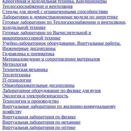
Криогенная и холодильная техника. Кондиционеры
Теплогазоснабжение и вентиляция
Стенды для людей с ограниченными способностями
Лаборатории и демонстрационные модели по энергетике
Готовые лаборатории по Теплогазоснабжению и вентиляции,
холодильной технике
Готовые лаборатории по Вычислительной и
микропроцессорной технике
Учебно-лабораторное оборудование. Виртуальные работы.
Инженерные дисциплины
Гидравлика и пневматика
Материаловедение и сопротивление материалов
Метрология
Техническая механика
Теплотехника
IT-технологии
Общеобразовательные дисциплины
Лабораторное оборудование по физике для вузов
Экология и электробезопасность
Технологии и производство
Виртуальные лаборатории по жилищно-коммунальному
хозяйству
Виртуальная лаборатория по физике
Виртуальная лаборатория по механике
Виртуальная лаборатория по оптике