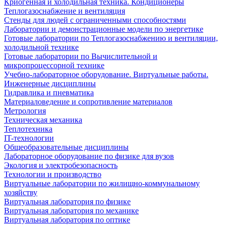
Криогенная и холодильная техника. Кондиционеры
Теплогазоснабжение и вентиляция
Стенды для людей с ограниченными способностями
Лаборатории и демонстрационные модели по энергетике
Готовые лаборатории по Теплогазоснабжению и вентиляции,
холодильной технике
Готовые лаборатории по Вычислительной и
микропроцессорной технике
Учебно-лабораторное оборудование. Виртуальные работы.
Инженерные дисциплины
Гидравлика и пневматика
Материаловедение и сопротивление материалов
Метрология
Техническая механика
Теплотехника
IT-технологии
Общеобразовательные дисциплины
Лабораторное оборудование по физике для вузов
Экология и электробезопасность
Технологии и производство
Виртуальные лаборатории по жилищно-коммунальному
хозяйству
Виртуальная лаборатория по физике
Виртуальная лаборатория по механике
Виртуальная лаборатория по оптике