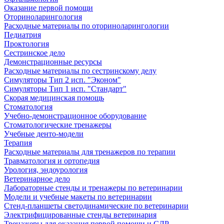
Оказание первой помощи
Оториноларингология
Расходные материалы по оториноларингологии
Педиатрия
Проктология
Сестринское дело
Демонстрационные ресурсы
Расходные материалы по сестринскому делу
Симуляторы Тип 2 исп. "Эконом"
Симуляторы Тип 1 исп. "Стандарт"
Скорая медицинская помощь
Стоматология
Учебно-демонстрационное оборудование
Стоматологические тренажеры
Учебные денто-модели
Терапия
Расходные материалы для тренажеров по терапии
Травматология и ортопедия
Урология, эндоурология
Ветеринарное дело
Лабораторные стенды и тренажеры по ветеринарии
Модели и учебные макеты по ветеринарии
Стенд-планшеты светодинамические по ветеринарии
Электрифицированные стенды ветеринария
Тренажеры для оказания первой помощи и СЛР