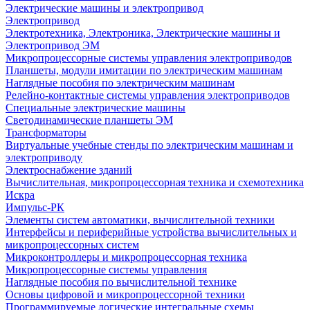
Электрические машины и электропривод
Электропривод
Электротехника, Электроника, Электрические машины и
Электропривод ЭМ
Микропроцессорные системы управления электроприводов
Планшеты, модули имитации по электрическим машинам
Наглядные пособия по электрическим машинам
Релейно-контактные системы управления электроприводов
Специальные электрические машины
Светодинамические планшеты ЭМ
Трансформаторы
Виртуальные учебные стенды по электрическим машинам и
электроприводу
Электроснабжение зданий
Вычислительная, микропроцессорная техника и схемотехника
Искра
Импульс-РК
Элементы систем автоматики, вычислительной техники
Интерфейсы и периферийные устройства вычислительных и
микропроцессорных систем
Микроконтроллеры и микропроцессорная техника
Микропроцессорные системы управления
Наглядные пособия по вычислительной технике
Основы цифровой и микропроцессорной техники
Программируемые логические интегральные схемы