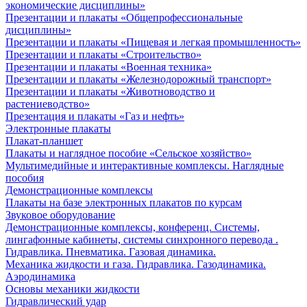
экономические дисциплины»
Презентации и плакаты «Общепрофессиональные
дисциплины»
Презентации и плакаты «Пищевая и легкая промышленность»
Презентации и плакаты «Строительство»
Презентации и плакаты «Военная техника»
Презентации и плакаты «Железнодорожный транспорт»
Презентации и плакаты «Животноводство и
растениеводство»
Презентация и плакаты «Газ и нефть»
Электронные плакаты
Плакат-планшет
Плакаты и наглядное пособие «Сельское хозяйство»
Мультимедийные и интерактивные комплексы. Наглядные
пособия
Демонстрационные комплексы
Плакаты на базе электронных плакатов по курсам
Звуковое оборудование
Демонстрационные комплексы, конференц. Системы,
лингафонные кабинеты, системы синхронного перевода .
Гидравлика. Пневматика. Газовая динамика.
Механика жидкости и газа. Гидравлика. Газодинамика.
Аэродинамика
Основы механики жидкости
Гидравлический удар