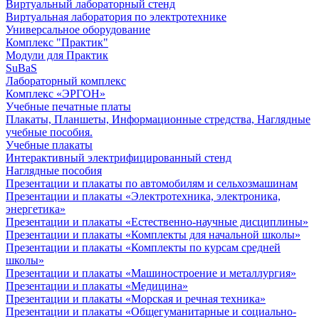
Виртуальный лабораторный стенд
Виртуальная лаборатория по электротехнике
Универсальное оборудование
Комплекс "Практик"
Модули для Практик
SuBaS
Лабораторный комплекс
Комплекс «ЭРГОН»
Учебные печатные платы
Плакаты, Планшеты, Информационные стредства, Наглядные
учебные пособия.
Учебные плакаты
Интерактивный электрифицированный стенд
Наглядные пособия
Презентации и плакаты по автомобилям и сельхозмашинам
Презентации и плакаты «Электротехника, электроника,
энергетика»
Презентации и плакаты «Естественно-научные дисциплины»
Презентации и плакаты «Комплекты для начальной школы»
Презентации и плакаты «Комплекты по курсам средней
школы»
Презентации и плакаты «Машиностроение и металлургия»
Презентации и плакаты «Медицина»
Презентации и плакаты «Морская и речная техника»
Презентации и плакаты «Общегуманитарные и социально-