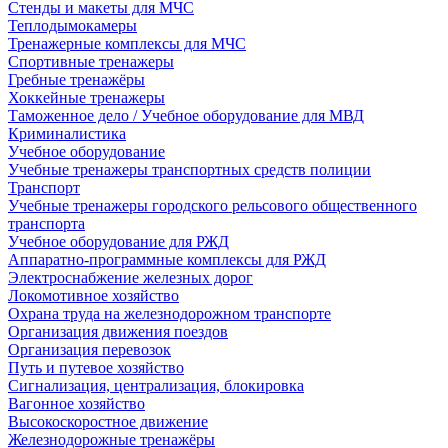
Стенды и макеты для МЧС
Теплодымокамеры
Тренажерные комплексы для МЧС
Спортивные тренажеры
Гребные тренажёры
Хоккейные тренажеры
Таможенное дело / Учебное оборудование для МВД
Криминалистика
Учебное оборудование
Учебные тренажеры транспортных средств полиции
Транспорт
Учебные тренажеры городского рельсового общественного
транспорта
Учебное оборудование для РЖД
Аппаратно-программные комплексы для РЖД
Электроснабжение железных дорог
Локомотивное хозяйство
Охрана труда на железнодорожном транспорте
Организация движения поездов
Организация перевозок
Путь и путевое хозяйство
Сигнализация, централизация, блокировка
Вагонное хозяйство
Высокоскоростное движение
Железнодорожные тренажёры