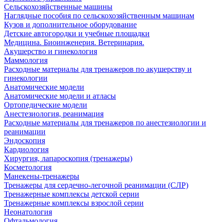
Сельскохозяйственные машины
Наглядные пособия по сельскохозяйственным машинам
Кузов и дополнительное оборудование
Детские автогородки и учебные площадки
Медицина. Биоинженерия. Ветеринария.
Акушерство и гинекология
Маммология
Расходные материалы для тренажеров по акушерству и
гинекологии
Анатомические модели
Анатомические модели и атласы
Ортопедические модели
Анестезиология, реанимация
Расходные материалы для тренажеров по анестезиологии и
реанимации
Эндоскопия
Кардиология
Хирургия, лапароскопия (тренажеры)
Косметология
Манекены-тренажеры
Тренажеры для сердечно-легочной реанимации (СЛР)
Тренажерные комплексы детской серии
Тренажерные комплексы взрослой серии
Неонатология
Офтальмология