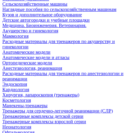
Сельскохозяйственные машины
Наглядные пособия по сельскохозяйственным машинам
Кузов и дополнительное оборудование
Детские автогородки и учебные площадки
Медицина. Биоинженерия. Ветеринария.
Акушерство и гинекология
Маммология
Расходные материалы для тренажеров по акушерству и
гинекологии
Анатомические модели
Анатомические модели и атласы
Ортопедические модели
Анестезиология, реанимация
Расходные материалы для тренажеров по анестезиологии и
реанимации
Эндоскопия
Кардиология
Хирургия, лапароскопия (тренажеры)
Косметология
Манекены-тренажеры
Тренажеры для сердечно-легочной реанимации (СЛР)
Тренажерные комплексы детской серии
Тренажерные комплексы взрослой серии
Неонатология
Офтальмология