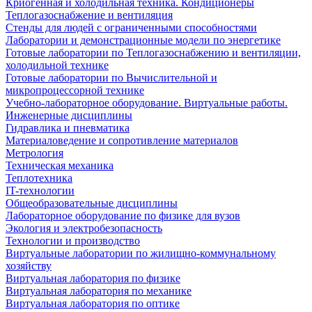
Криогенная и холодильная техника. Кондиционеры
Теплогазоснабжение и вентиляция
Стенды для людей с ограниченными способностями
Лаборатории и демонстрационные модели по энергетике
Готовые лаборатории по Теплогазоснабжению и вентиляции,
холодильной технике
Готовые лаборатории по Вычислительной и
микропроцессорной технике
Учебно-лабораторное оборудование. Виртуальные работы.
Инженерные дисциплины
Гидравлика и пневматика
Материаловедение и сопротивление материалов
Метрология
Техническая механика
Теплотехника
IT-технологии
Общеобразовательные дисциплины
Лабораторное оборудование по физике для вузов
Экология и электробезопасность
Технологии и производство
Виртуальные лаборатории по жилищно-коммунальному
хозяйству
Виртуальная лаборатория по физике
Виртуальная лаборатория по механике
Виртуальная лаборатория по оптике