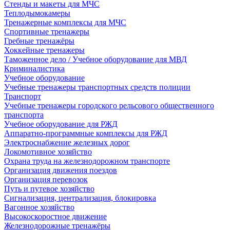
Стенды и макеты для МЧС
Теплодымокамеры
Тренажерные комплексы для МЧС
Спортивные тренажеры
Гребные тренажёры
Хоккейные тренажеры
Таможенное дело / Учебное оборудование для МВД
Криминалистика
Учебное оборудование
Учебные тренажеры транспортных средств полиции
Транспорт
Учебные тренажеры городского рельсового общественного
транспорта
Учебное оборудование для РЖД
Аппаратно-программные комплексы для РЖД
Электроснабжение железных дорог
Локомотивное хозяйство
Охрана труда на железнодорожном транспорте
Организация движения поездов
Организация перевозок
Путь и путевое хозяйство
Сигнализация, централизация, блокировка
Вагонное хозяйство
Высокоскоростное движение
Железнодорожные тренажёры