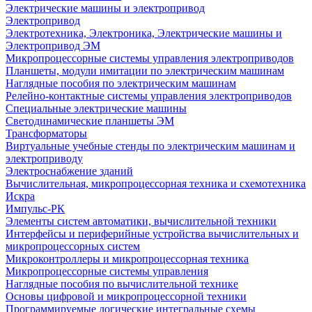
Электрические машины и электропривод
Электропривод
Электротехника, Электроника, Электрические машины и
Электропривод ЭМ
Микропроцессорные системы управления электроприводов
Планшеты, модули имитации по электрическим машинам
Наглядные пособия по электрическим машинам
Релейно-контактные системы управления электроприводов
Специальные электрические машины
Светодинамические планшеты ЭМ
Трансформаторы
Виртуальные учебные стенды по электрическим машинам и
электроприводу
Электроснабжение зданий
Вычислительная, микропроцессорная техника и схемотехника
Искра
Импульс-РК
Элементы систем автоматики, вычислительной техники
Интерфейсы и периферийные устройства вычислительных и
микропроцессорных систем
Микроконтроллеры и микропроцессорная техника
Микропроцессорные системы управления
Наглядные пособия по вычислительной технике
Основы цифровой и микропроцессорной техники
Программируемые логические интегральные схемы