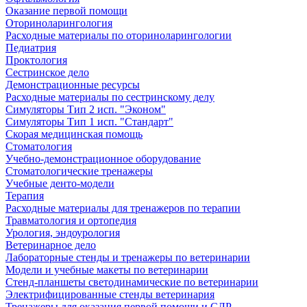
Оказание первой помощи
Оториноларингология
Расходные материалы по оториноларингологии
Педиатрия
Проктология
Сестринское дело
Демонстрационные ресурсы
Расходные материалы по сестринскому делу
Симуляторы Тип 2 исп. "Эконом"
Симуляторы Тип 1 исп. "Стандарт"
Скорая медицинская помощь
Стоматология
Учебно-демонстрационное оборудование
Стоматологические тренажеры
Учебные денто-модели
Терапия
Расходные материалы для тренажеров по терапии
Травматология и ортопедия
Урология, эндоурология
Ветеринарное дело
Лабораторные стенды и тренажеры по ветеринарии
Модели и учебные макеты по ветеринарии
Стенд-планшеты светодинамические по ветеринарии
Электрифицированные стенды ветеринария
Тренажеры для оказания первой помощи и СЛР