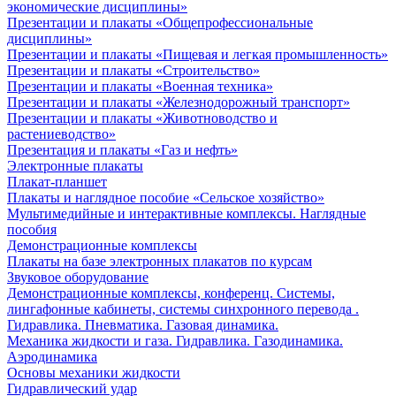
экономические дисциплины»
Презентации и плакаты «Общепрофессиональные
дисциплины»
Презентации и плакаты «Пищевая и легкая промышленность»
Презентации и плакаты «Строительство»
Презентации и плакаты «Военная техника»
Презентации и плакаты «Железнодорожный транспорт»
Презентации и плакаты «Животноводство и
растениеводство»
Презентация и плакаты «Газ и нефть»
Электронные плакаты
Плакат-планшет
Плакаты и наглядное пособие «Сельское хозяйство»
Мультимедийные и интерактивные комплексы. Наглядные
пособия
Демонстрационные комплексы
Плакаты на базе электронных плакатов по курсам
Звуковое оборудование
Демонстрационные комплексы, конференц. Системы,
лингафонные кабинеты, системы синхронного перевода .
Гидравлика. Пневматика. Газовая динамика.
Механика жидкости и газа. Гидравлика. Газодинамика.
Аэродинамика
Основы механики жидкости
Гидравлический удар