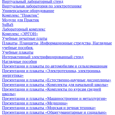
Виртуальный лабораторный стенд
Виртуальная лаборатория по электротехнике
Универсальное оборудование
Комплекс "Практик"
Модули для Практик
SuBaS
Лабораторный комплекс
Комплекс «ЭРГОН»
Учебные печатные платы
Плакаты, Планшеты, Информационные стредства, Наглядные
учебные пособия.
Учебные плакаты
Интерактивный электрифицированный стенд
Наглядные пособия
Презентации и плакаты по автомобилям и сельхозмашинам
Презентации и плакаты «Электротехника, электроника,
энергетика»
Презентации и плакаты «Естественно-научные дисциплины»
Презентации и плакаты «Комплекты для начальной школы»
Презентации и плакаты «Комплекты по курсам средней
школы»
Презентации и плакаты «Машиностроение и металлургия»
Презентации и плакаты «Медицина»
Презентации и плакаты «Морская и речная техника»
Презентации и плакаты «Общегуманитарные и социально-