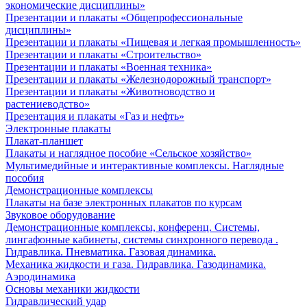
экономические дисциплины»
Презентации и плакаты «Общепрофессиональные
дисциплины»
Презентации и плакаты «Пищевая и легкая промышленность»
Презентации и плакаты «Строительство»
Презентации и плакаты «Военная техника»
Презентации и плакаты «Железнодорожный транспорт»
Презентации и плакаты «Животноводство и
растениеводство»
Презентация и плакаты «Газ и нефть»
Электронные плакаты
Плакат-планшет
Плакаты и наглядное пособие «Сельское хозяйство»
Мультимедийные и интерактивные комплексы. Наглядные
пособия
Демонстрационные комплексы
Плакаты на базе электронных плакатов по курсам
Звуковое оборудование
Демонстрационные комплексы, конференц. Системы,
лингафонные кабинеты, системы синхронного перевода .
Гидравлика. Пневматика. Газовая динамика.
Механика жидкости и газа. Гидравлика. Газодинамика.
Аэродинамика
Основы механики жидкости
Гидравлический удар