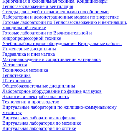
Криогенная и холодильная техника. Кондиционеры
Теплогазоснабжение и вентиляция
Стенды для людей с ограниченными способностями
Лаборатории и демонстрационные модели по энергетике
Готовые лаборатории по Теплогазоснабжению и вентиляции,
холодильной технике
Готовые лаборатории по Вычислительной и
микропроцессорной технике
Учебно-лабораторное оборудование. Виртуальные работы.
Инженерные дисциплины
Гидравлика и пневматика
Материаловедение и сопротивление материалов
Метрология
Техническая механика
Теплотехника
IT-технологии
Общеобразовательные дисциплины
Лабораторное оборудование по физике для вузов
Экология и электробезопасность
Технологии и производство
Виртуальные лаборатории по жилищно-коммунальному
хозяйству
Виртуальная лаборатория по физике
Виртуальная лаборатория по механике
Виртуальная лаборатория по оптике