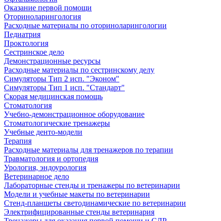
Оказание первой помощи
Оториноларингология
Расходные материалы по оториноларингологии
Педиатрия
Проктология
Сестринское дело
Демонстрационные ресурсы
Расходные материалы по сестринскому делу
Симуляторы Тип 2 исп. "Эконом"
Симуляторы Тип 1 исп. "Стандарт"
Скорая медицинская помощь
Стоматология
Учебно-демонстрационное оборудование
Стоматологические тренажеры
Учебные денто-модели
Терапия
Расходные материалы для тренажеров по терапии
Травматология и ортопедия
Урология, эндоурология
Ветеринарное дело
Лабораторные стенды и тренажеры по ветеринарии
Модели и учебные макеты по ветеринарии
Стенд-планшеты светодинамические по ветеринарии
Электрифицированные стенды ветеринария
Тренажеры для оказания первой помощи и СЛР