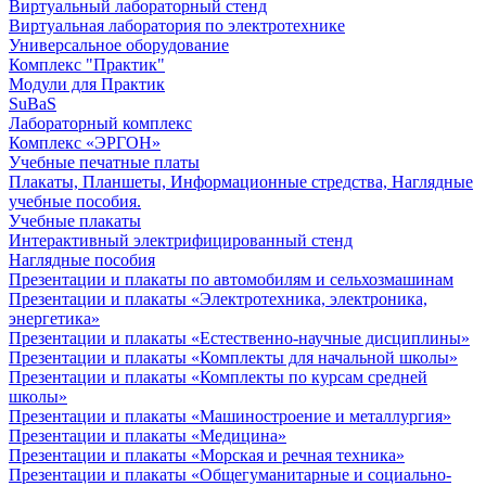
Виртуальный лабораторный стенд
Виртуальная лаборатория по электротехнике
Универсальное оборудование
Комплекс "Практик"
Модули для Практик
SuBaS
Лабораторный комплекс
Комплекс «ЭРГОН»
Учебные печатные платы
Плакаты, Планшеты, Информационные стредства, Наглядные
учебные пособия.
Учебные плакаты
Интерактивный электрифицированный стенд
Наглядные пособия
Презентации и плакаты по автомобилям и сельхозмашинам
Презентации и плакаты «Электротехника, электроника,
энергетика»
Презентации и плакаты «Естественно-научные дисциплины»
Презентации и плакаты «Комплекты для начальной школы»
Презентации и плакаты «Комплекты по курсам средней
школы»
Презентации и плакаты «Машиностроение и металлургия»
Презентации и плакаты «Медицина»
Презентации и плакаты «Морская и речная техника»
Презентации и плакаты «Общегуманитарные и социально-