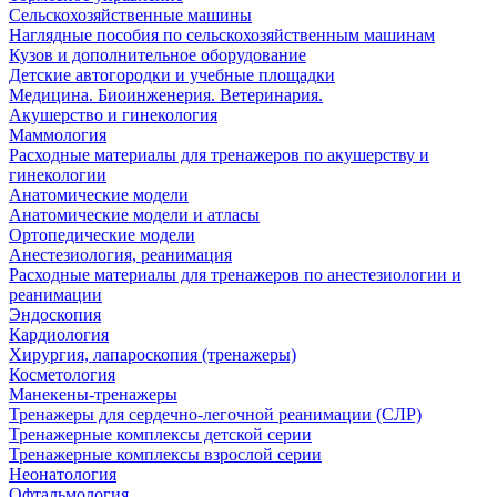
Сельскохозяйственные машины
Наглядные пособия по сельскохозяйственным машинам
Кузов и дополнительное оборудование
Детские автогородки и учебные площадки
Медицина. Биоинженерия. Ветеринария.
Акушерство и гинекология
Маммология
Расходные материалы для тренажеров по акушерству и
гинекологии
Анатомические модели
Анатомические модели и атласы
Ортопедические модели
Анестезиология, реанимация
Расходные материалы для тренажеров по анестезиологии и
реанимации
Эндоскопия
Кардиология
Хирургия, лапароскопия (тренажеры)
Косметология
Манекены-тренажеры
Тренажеры для сердечно-легочной реанимации (СЛР)
Тренажерные комплексы детской серии
Тренажерные комплексы взрослой серии
Неонатология
Офтальмология