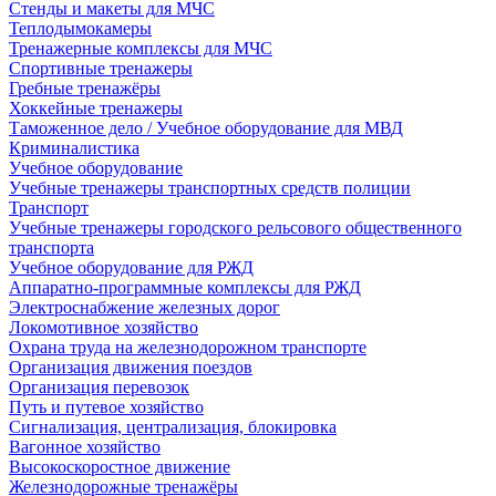
Стенды и макеты для МЧС
Теплодымокамеры
Тренажерные комплексы для МЧС
Спортивные тренажеры
Гребные тренажёры
Хоккейные тренажеры
Таможенное дело / Учебное оборудование для МВД
Криминалистика
Учебное оборудование
Учебные тренажеры транспортных средств полиции
Транспорт
Учебные тренажеры городского рельсового общественного
транспорта
Учебное оборудование для РЖД
Аппаратно-программные комплексы для РЖД
Электроснабжение железных дорог
Локомотивное хозяйство
Охрана труда на железнодорожном транспорте
Организация движения поездов
Организация перевозок
Путь и путевое хозяйство
Сигнализация, централизация, блокировка
Вагонное хозяйство
Высокоскоростное движение
Железнодорожные тренажёры