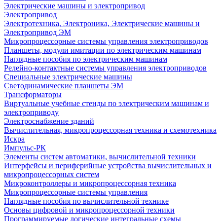
Электрические машины и электропривод
Электропривод
Электротехника, Электроника, Электрические машины и
Электропривод ЭМ
Микропроцессорные системы управления электроприводов
Планшеты, модули имитации по электрическим машинам
Наглядные пособия по электрическим машинам
Релейно-контактные системы управления электроприводов
Специальные электрические машины
Светодинамические планшеты ЭМ
Трансформаторы
Виртуальные учебные стенды по электрическим машинам и
электроприводу
Электроснабжение зданий
Вычислительная, микропроцессорная техника и схемотехника
Искра
Импульс-РК
Элементы систем автоматики, вычислительной техники
Интерфейсы и периферийные устройства вычислительных и
микропроцессорных систем
Микроконтроллеры и микропроцессорная техника
Микропроцессорные системы управления
Наглядные пособия по вычислительной технике
Основы цифровой и микропроцессорной техники
Программируемые логические интегральные схемы