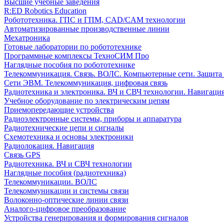
Высшие учебные заведения
R:ED Robotics Education
Робототехника. ГПС и ГПМ, CAD/CAM технологии
Автоматизированные производственные линии
Мехатроника
Готовые лаборатории по робототехнике
Программные комплексы ТехноСИМ Про
Наглядные пособия по робототехнике
Телекоммуникация. Связь. ВОЛС. Компьютерные сети. Защита
Сети ЭВМ. Телекоммуникация, цифровая связь
Радиотехника и электроника. ВЧ и СВЧ технологии. Навигаци
Учебное оборудование по электрическим цепям
Приемопередающие устройства
Радиоэлектронные системы, приборы и аппаратура
Радиотехнические цепи и сигналы
Схемотехника и основы электроники
Радиолокация. Навигация
Связь GPS
Радиотехника. ВЧ и СВЧ технологии
Наглядные пособия (радиотехника)
Телекоммуникации. ВОЛС
Телекоммуникации и системы связи
Волоконно-оптические линии связи
Аналого-цифровое преобразование
Устройства генерирования и формирования сигналов