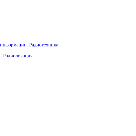
 информации. Радиотехника.
я. Радиолокация