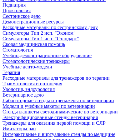
Педиатрия
Проктология
Сестринское дело
Демонстрационные ресурсы
Расходные материалы по сестринскому делу
Симуляторы Тип 2 исп. "Эконом"
Симуляторы Тип 1 исп. "Стандарт"
Скорая медицинская помощь
Стоматология
Учебно-демонстрационное оборудование
Стоматологические тренажеры
Учебные денто-модели
Терапия
Расходные материалы для тренажеров по терапии
Травматология и ортопедия
Урология, эндоурология
Ветеринарное дело
Лабораторные стенды и тренажеры по ветеринарии
Модели и учебные макеты по ветеринарии
Стенд-планшеты светодинамические по ветеринарии
Электрифицированные стенды ветеринария
Тренажеры для оказания первой помощи и СЛР
Имитаторы ран
Интерактивные и виртуальные стенды по медицине
Наглядные пособия по медицине