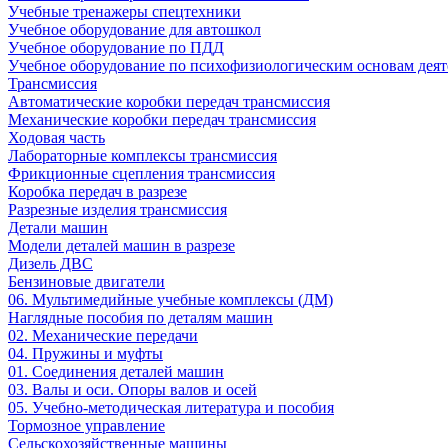
Учебные тренажеры спецтехники
Учебное оборудование для автошкол
Учебное оборудование по ПДД
Учебное оборудование по психофизиологическим основам деят
Трансмиссия
Автоматические коробки передач трансмиссия
Механические коробки передач трансмиссия
Ходовая часть
Лабораторные комплексы трансмиссия
Фрикционные сцепления трансмиссия
Коробка передач в разрезе
Разрезные изделия трансмиссия
Детали машин
Модели деталей машин в разрезе
Дизель ДВС
Бензиновые двигатели
06. Мультимедийные учебные комплексы (ДМ)
Наглядные пособия по деталям машин
02. Механические передачи
04. Пружины и муфты
01. Соединения деталей машин
03. Валы и оси. Опоры валов и осей
05. Учебно-методическая литература и пособия
Тормозное управление
Сельскохозяйственные машины