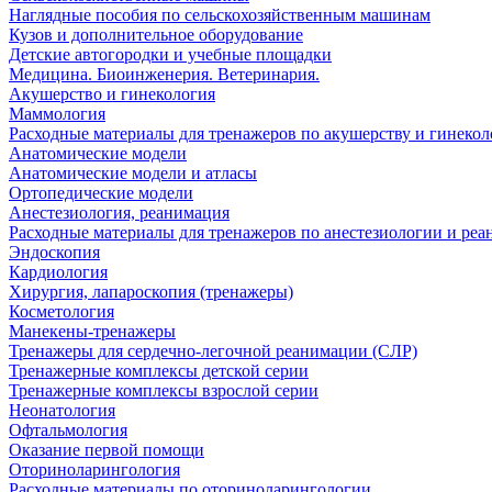
Наглядные пособия по сельскохозяйственным машинам
Кузов и дополнительное оборудование
Детские автогородки и учебные площадки
Медицина. Биоинженерия. Ветеринария.
Акушерство и гинекология
Маммология
Расходные материалы для тренажеров по акушерству и гинеко
Анатомические модели
Анатомические модели и атласы
Ортопедические модели
Анестезиология, реанимация
Расходные материалы для тренажеров по анестезиологии и ре
Эндоскопия
Кардиология
Хирургия, лапароскопия (тренажеры)
Косметология
Манекены-тренажеры
Тренажеры для сердечно-легочной реанимации (СЛР)
Тренажерные комплексы детской серии
Тренажерные комплексы взрослой серии
Неонатология
Офтальмология
Оказание первой помощи
Оториноларингология
Расходные материалы по оториноларингологии