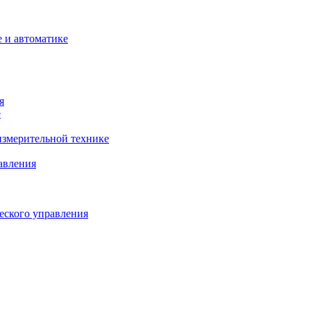
 и автоматике
я
е
змерительной технике
авления
еского управления