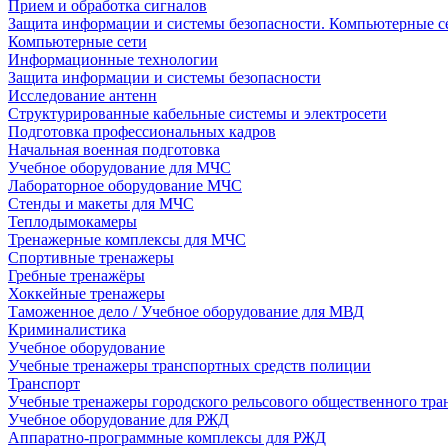
Прием и обработка сигналов
Защита информации и системы безопасности. Компьютерные се
Компьютерные сети
Информационные технологии
Защита информации и системы безопасности
Исследование антенн
Структурированные кабельные системы и электросети
Подготовка профессиональных кадров
Начальная военная подготовка
Учебное оборудование для МЧС
Лабораторное оборудование МЧС
Стенды и макеты для МЧС
Теплодымокамеры
Тренажерные комплексы для МЧС
Спортивные тренажеры
Гребные тренажёры
Хоккейные тренажеры
Таможенное дело / Учебное оборудование для МВД
Криминалистика
Учебное оборудование
Учебные тренажеры транспортных средств полиции
Транспорт
Учебные тренажеры городского рельсового общественного тра
Учебное оборудование для РЖД
Аппаратно-программные комплексы для РЖД