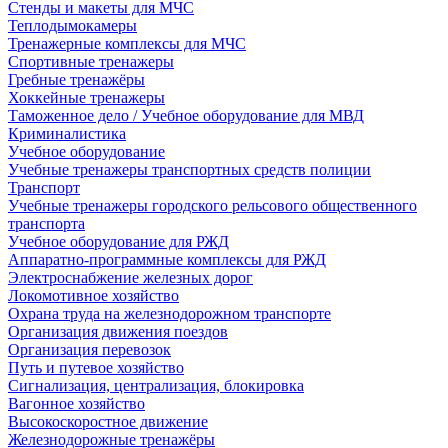
Стенды и макеты для МЧС
Теплодымокамеры
Тренажерные комплексы для МЧС
Спортивные тренажеры
Гребные тренажёры
Хоккейные тренажеры
Таможенное дело / Учебное оборудование для МВД
Криминалистика
Учебное оборудование
Учебные тренажеры транспортных средств полиции
Транспорт
Учебные тренажеры городского рельсового общественного
транспорта
Учебное оборудование для РЖД
Аппаратно-программные комплексы для РЖД
Электроснабжение железных дорог
Локомотивное хозяйство
Охрана труда на железнодорожном транспорте
Организация движения поездов
Организация перевозок
Путь и путевое хозяйство
Сигнализация, централизация, блокировка
Вагонное хозяйство
Высокоскоростное движение
Железнодорожные тренажёры