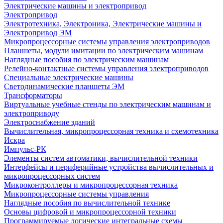
Электрические машины и электропривод
Электропривод
Электротехника, Электроника, Электрические машины и
Электропривод ЭМ
Микропроцессорные системы управления электроприводов
Планшеты, модули имитации по электрическим машинам
Наглядные пособия по электрическим машинам
Релейно-контактные системы управления электроприводов
Специальные электрические машины
Светодинамические планшеты ЭМ
Трансформаторы
Виртуальные учебные стенды по электрическим машинам и
электроприводу
Электроснабжение зданий
Вычислительная, микропроцессорная техника и схемотехника
Искра
Импульс-РК
Элементы систем автоматики, вычислительной техники
Интерфейсы и периферийные устройства вычислительных и
микропроцессорных систем
Микроконтроллеры и микропроцессорная техника
Микропроцессорные системы управления
Наглядные пособия по вычислительной технике
Основы цифровой и микропроцессорной техники
Программируемые логические интегральные схемы