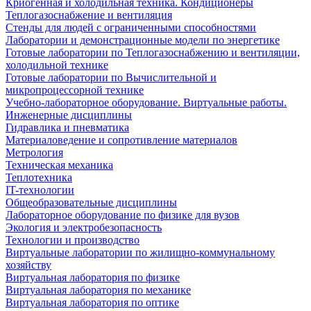
Криогенная и холодильная техника. Кондиционеры
Теплогазоснабжение и вентиляция
Стенды для людей с ограниченными способностями
Лаборатории и демонстрационные модели по энергетике
Готовые лаборатории по Теплогазоснабжению и вентиляции,
холодильной технике
Готовые лаборатории по Вычислительной и
микропроцессорной технике
Учебно-лабораторное оборудование. Виртуальные работы.
Инженерные дисциплины
Гидравлика и пневматика
Материаловедение и сопротивление материалов
Метрология
Техническая механика
Теплотехника
IT-технологии
Общеобразовательные дисциплины
Лабораторное оборудование по физике для вузов
Экология и электробезопасность
Технологии и производство
Виртуальные лаборатории по жилищно-коммунальному
хозяйству
Виртуальная лаборатория по физике
Виртуальная лаборатория по механике
Виртуальная лаборатория по оптике