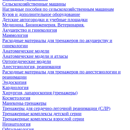
Сельскохозяйственные машины
Наглядные пособия по сельскохозяйственным машинам
Кузов и дополнительное оборудование
Детские автогородки и учебные площадки
Медицина. Биоинженерия. Ветеринария.
Акушерство и гинекология
Маммология
Расходные материалы для тренажеров по акушерству и
гинекологии
Анатомические модели
Анатомические модели и атласы
Ортопедические модели
Анестезиология, реанимация
Расходные материалы для тренажеров по анестезиологии и
реанимации
Эндоскопия
Кардиология
Хирургия, лапароскопия (тренажеры)
Косметология
Манекены-тренажеры
Тренажеры для сердечно-легочной реанимации (СЛР)
Тренажерные комплексы детской серии
Тренажерные комплексы взрослой серии
Неонатология
Офтальмология