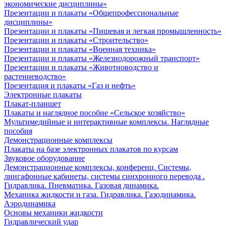
экономические дисциплины»
Презентации и плакаты «Общепрофессиональные
дисциплины»
Презентации и плакаты «Пищевая и легкая промышленность»
Презентации и плакаты «Строительство»
Презентации и плакаты «Военная техника»
Презентации и плакаты «Железнодорожный транспорт»
Презентации и плакаты «Животноводство и
растениеводство»
Презентация и плакаты «Газ и нефть»
Электронные плакаты
Плакат-планшет
Плакаты и наглядное пособие «Сельское хозяйство»
Мультимедийные и интерактивные комплексы. Наглядные
пособия
Демонстрационные комплексы
Плакаты на базе электронных плакатов по курсам
Звуковое оборудование
Демонстрационные комплексы, конференц. Системы,
лингафонные кабинеты, системы синхронного перевода .
Гидравлика. Пневматика. Газовая динамика.
Механика жидкости и газа. Гидравлика. Газодинамика.
Аэродинамика
Основы механики жидкости
Гидравлический удар