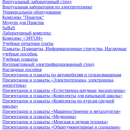
Виртуальный лабораторный стенд
Виртуальная лаборатория по электротехнике
Универсальное оборудование
Комплекс "Практик"
Модули для Практик
SuBaS
Лабораторный комплекс
Комплекс «ЭРГОН»
Учебные печатные платы
Плакаты, Планшеты, Информационные стредства, Наглядные
учебные пособия.
Учебные плакаты
Интерактивный электрифицированный стенд
Наглядные пособия
Презентации и плакаты по автомобилям и сельхозмашинам
Презентации и плакаты «Электротехника, электроника,
энергетика»
Презентации и плакаты «Естественно-научные дисциплины»
Презентации и плакаты «Комплекты для начальной школы»
Презентации и плакаты «Комплекты по курсам средней
школы»
Презентации и плакаты «Машиностроение и металлургия»
Презентации и плакаты «Медицина»
Презентации и плакаты «Морская и речная техника»
Презентации и плакаты «Общегуманитарные и социально-