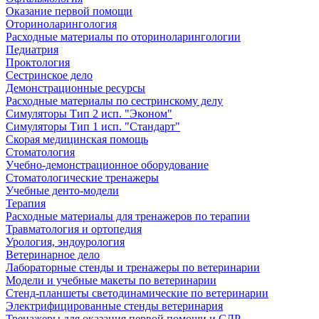
Оказание первой помощи
Оториноларингология
Расходные материалы по оториноларингологии
Педиатрия
Проктология
Сестринское дело
Демонстрационные ресурсы
Расходные материалы по сестринскому делу
Симуляторы Тип 2 исп. "Эконом"
Симуляторы Тип 1 исп. "Стандарт"
Скорая медицинская помощь
Стоматология
Учебно-демонстрационное оборудование
Стоматологические тренажеры
Учебные денто-модели
Терапия
Расходные материалы для тренажеров по терапии
Травматология и ортопедия
Урология, эндоурология
Ветеринарное дело
Лабораторные стенды и тренажеры по ветеринарии
Модели и учебные макеты по ветеринарии
Стенд-планшеты светодинамические по ветеринарии
Электрифицированные стенды ветеринария
Тренажеры для оказания первой помощи и СЛР