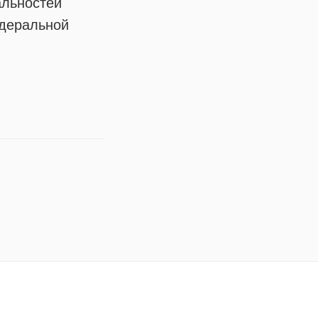
альностей
деральной