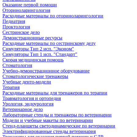
Оказание первой помощи
Оториноларингология
Расходные материалы по оториноларингологии
Педиатрия
Проктология
Сестринское дело
Демонстрационные ресурсы
Расходные материалы по сестринскому делу
Симуляторы Тип 2 исп. "Эконом"
Симуляторы Тип 1 исп. "Стандарт"
Скорая медицинская помощь
Стоматология
Учебно-демонстрационное оборудование
Стоматологические тренажеры
Учебные денто-модели
Терапия
Расходные материалы для тренажеров по терапии
Травматология и ортопедия
Урология, эндоурология
Ветеринарное дело
Лабораторные стенды и тренажеры по ветеринарии
Модели и учебные макеты по ветеринарии
Стенд-планшеты светодинамические по ветеринарии
Электрифицированные стенды ветеринария
Тренажеры для оказания первой помощи и СЛР