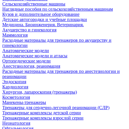
Сельскохозяйственные машины
Наглядные пособия по сельскохозяйственным машинам
Кузов и дополнительное оборудование
Детские автогородки и учебные площадки
Медицина. Биоинженерия. Ветеринария.
Акушерство и гинекология
Маммология
Расходные материалы для тренажеров по акушерству и
гинекологии
Анатомические модели
Анатомические модели и атласы
Ортопедические модели
Анестезиология, реанимация
Расходные материалы для тренажеров по анестезиологии и
реанимации
Эндоскопия
Кардиология
Хирургия, лапароскопия (тренажеры)
Косметология
Манекены-тренажеры
Тренажеры для сердечно-легочной реанимации (СЛР)
Тренажерные комплексы детской серии
Тренажерные комплексы взрослой серии
Неонатология
Офтальмология