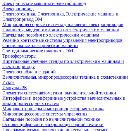
Электрические машины и электропривод
Электропривод
Электротехника, Электроника, Электрические машины и
Электропривод ЭМ
Микропроцессорные системы управления электроприводов
Планшеты, модули имитации по электрическим машинам
Наглядные пособия по электрическим машинам
Релейно-контактные системы управления электроприводов
Специальные электрические машины
Светодинамические планшеты ЭМ
Трансформаторы
Виртуальные учебные стенды по электрическим машинам и
электроприводу
Электроснабжение зданий
Вычислительная, микропроцессорная техника и схемотехника
Искра
Импульс-РК
Элементы систем автоматики, вычислительной техники
Интерфейсы и периферийные устройства вычислительных и
микропроцессорных систем
Микроконтроллеры и микропроцессорная техника
Микропроцессорные системы управления
Наглядные пособия по вычислительной технике
Основы цифровой и микропроцессорной техники
Программируемые логические интегральные схемы