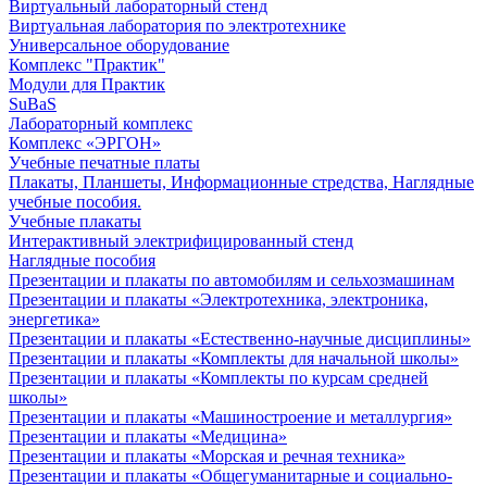
Виртуальный лабораторный стенд
Виртуальная лаборатория по электротехнике
Универсальное оборудование
Комплекс "Практик"
Модули для Практик
SuBaS
Лабораторный комплекс
Комплекс «ЭРГОН»
Учебные печатные платы
Плакаты, Планшеты, Информационные стредства, Наглядные
учебные пособия.
Учебные плакаты
Интерактивный электрифицированный стенд
Наглядные пособия
Презентации и плакаты по автомобилям и сельхозмашинам
Презентации и плакаты «Электротехника, электроника,
энергетика»
Презентации и плакаты «Естественно-научные дисциплины»
Презентации и плакаты «Комплекты для начальной школы»
Презентации и плакаты «Комплекты по курсам средней
школы»
Презентации и плакаты «Машиностроение и металлургия»
Презентации и плакаты «Медицина»
Презентации и плакаты «Морская и речная техника»
Презентации и плакаты «Общегуманитарные и социально-