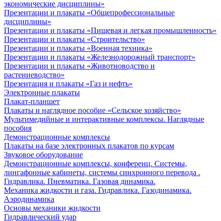
экономические дисциплины»
Презентации и плакаты «Общепрофессиональные
дисциплины»
Презентации и плакаты «Пищевая и легкая промышленность»
Презентации и плакаты «Строительство»
Презентации и плакаты «Военная техника»
Презентации и плакаты «Железнодорожный транспорт»
Презентации и плакаты «Животноводство и
растениеводство»
Презентация и плакаты «Газ и нефть»
Электронные плакаты
Плакат-планшет
Плакаты и наглядное пособие «Сельское хозяйство»
Мультимедийные и интерактивные комплексы. Наглядные
пособия
Демонстрационные комплексы
Плакаты на базе электронных плакатов по курсам
Звуковое оборудование
Демонстрационные комплексы, конференц. Системы,
лингафонные кабинеты, системы синхронного перевода .
Гидравлика. Пневматика. Газовая динамика.
Механика жидкости и газа. Гидравлика. Газодинамика.
Аэродинамика
Основы механики жидкости
Гидравлический удар