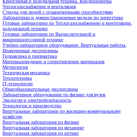
Криогенная и холодильная техника. Кондиционеры
Теплогазоснабжение и вентиляция
Стенды для людей с ограниченными способностями
Лаборатории и демонстрационные модели по энергетике
Готовые лаборатории по Теплогазоснабжению и вентиляции,
холодильной технике
Готовые лаборатории по Вычислительной и
микропроцессорной технике
Учебно-лабораторное оборудование. Виртуальные работы.
Инженерные дисциплины
Гидравлика и пневматика
Материаловедение и сопротивление материалов
Метрология
Техническая механика
Теплотехника
IT-технологии
Общеобразовательные дисциплины
Лабораторное оборудование по физике для вузов
Экология и электробезопасность
Технологии и производство
Виртуальные лаборатории по жилищно-коммунальному
хозяйству
Виртуальная лаборатория по физике
Виртуальная лаборатория по механике
Виртуальная лаборатория по оптике