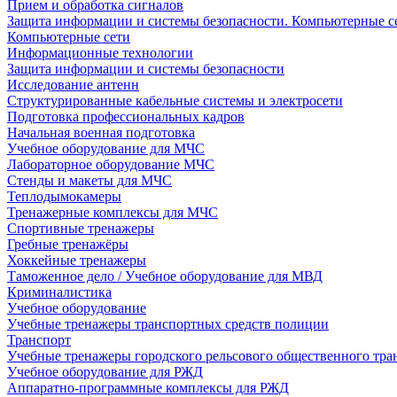
Прием и обработка сигналов
Защита информации и системы безопасности. Компьютерные се
Компьютерные сети
Информационные технологии
Защита информации и системы безопасности
Исследование антенн
Структурированные кабельные системы и электросети
Подготовка профессиональных кадров
Начальная военная подготовка
Учебное оборудование для МЧС
Лабораторное оборудование МЧС
Стенды и макеты для МЧС
Теплодымокамеры
Тренажерные комплексы для МЧС
Спортивные тренажеры
Гребные тренажёры
Хоккейные тренажеры
Таможенное дело / Учебное оборудование для МВД
Криминалистика
Учебное оборудование
Учебные тренажеры транспортных средств полиции
Транспорт
Учебные тренажеры городского рельсового общественного тра
Учебное оборудование для РЖД
Аппаратно-программные комплексы для РЖД