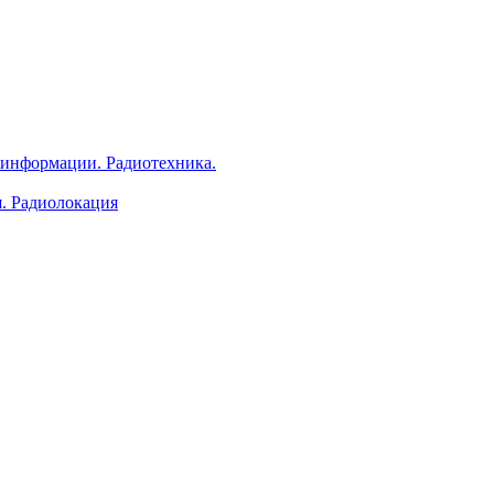
 информации. Радиотехника.
я. Радиолокация