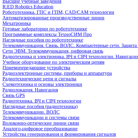
Высшие учебные заведения
R:ED Robotics Education
Робототехника. ГПС и ГПМ, CAD/CAM технологии
Автоматизированные производственные линии
Мехатроника
Готовые лаборатории по робототехнике
Программные комплексы ТехноСИМ Про
Наглядные пособия по робототехнике
Телекоммуникация. Связь. ВОЛС. Компьютерные сети. Защита
Сети ЭВМ. Телекоммуникация, цифровая связь
Радиотехника и электроника. ВЧ и СВЧ технологии. Навигаци
Учебное оборудование по электрическим цепям
Приемопередающие устройства
Радиоэлектронные системы, приборы и аппаратура
Радиотехнические цепи и сигналы
Схемотехника и основы электроники
Радиолокация. Навигация
Связь GPS
Радиотехника. ВЧ и СВЧ технологии
Наглядные пособия (радиотехника)
Телекоммуникации. ВОЛС
Телекоммуникации и системы связи
Волоконно-оптические линии связи
Аналого-цифровое преобразование
Устройства генерирования и формирования сигналов