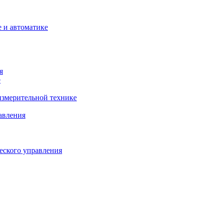
 и автоматике
я
е
змерительной технике
авления
еского управления