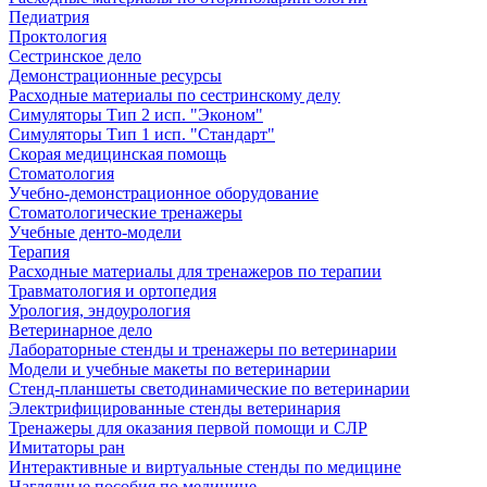
Педиатрия
Проктология
Сестринское дело
Демонстрационные ресурсы
Расходные материалы по сестринскому делу
Симуляторы Тип 2 исп. "Эконом"
Симуляторы Тип 1 исп. "Стандарт"
Скорая медицинская помощь
Стоматология
Учебно-демонстрационное оборудование
Стоматологические тренажеры
Учебные денто-модели
Терапия
Расходные материалы для тренажеров по терапии
Травматология и ортопедия
Урология, эндоурология
Ветеринарное дело
Лабораторные стенды и тренажеры по ветеринарии
Модели и учебные макеты по ветеринарии
Стенд-планшеты светодинамические по ветеринарии
Электрифицированные стенды ветеринария
Тренажеры для оказания первой помощи и СЛР
Имитаторы ран
Интерактивные и виртуальные стенды по медицине
Наглядные пособия по медицине