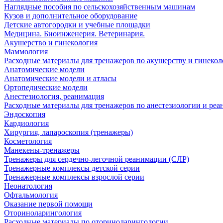
Наглядные пособия по сельскохозяйственным машинам
Кузов и дополнительное оборудование
Детские автогородки и учебные площадки
Медицина. Биоинженерия. Ветеринария.
Акушерство и гинекология
Маммология
Расходные материалы для тренажеров по акушерству и гинеко
Анатомические модели
Анатомические модели и атласы
Ортопедические модели
Анестезиология, реанимация
Расходные материалы для тренажеров по анестезиологии и ре
Эндоскопия
Кардиология
Хирургия, лапароскопия (тренажеры)
Косметология
Манекены-тренажеры
Тренажеры для сердечно-легочной реанимации (СЛР)
Тренажерные комплексы детской серии
Тренажерные комплексы взрослой серии
Неонатология
Офтальмология
Оказание первой помощи
Оториноларингология
Расходные материалы по оториноларингологии