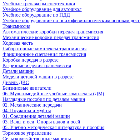
Учебные тренажеры спецтехники
Учебное оборудование для автошкол
Учебное оборудование по ПДД
Учебное оборудование по психофизиологическим основам деят
Трансмиссия
Автоматические коробки передач трансмиссия
Механические коробки передач трансмиссия
Ходовая часть
Лабораторные комплексы трансмиссия
Фрикционные сцепления трансмиссия
Коробка передач в разрезе
Разрезные изделия трансмиссия
Детали машин
Модели деталей машин в разрезе
Дизель ДВС
Бензиновые двигатели
06. Мультимедийные учебные комплексы (ДМ)
Наглядные пособия по деталям машин
02. Механические передачи
04. Пружины и муфты
01. Соединения деталей машин
03. Валы и оси. Опоры валов и осей
05. Учебно-методическая литература и пособия
Тормозное управление
Сельскохозяйственные машины