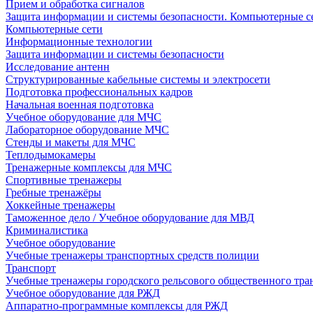
Прием и обработка сигналов
Защита информации и системы безопасности. Компьютерные се
Компьютерные сети
Информационные технологии
Защита информации и системы безопасности
Исследование антенн
Структурированные кабельные системы и электросети
Подготовка профессиональных кадров
Начальная военная подготовка
Учебное оборудование для МЧС
Лабораторное оборудование МЧС
Стенды и макеты для МЧС
Теплодымокамеры
Тренажерные комплексы для МЧС
Спортивные тренажеры
Гребные тренажёры
Хоккейные тренажеры
Таможенное дело / Учебное оборудование для МВД
Криминалистика
Учебное оборудование
Учебные тренажеры транспортных средств полиции
Транспорт
Учебные тренажеры городского рельсового общественного тра
Учебное оборудование для РЖД
Аппаратно-программные комплексы для РЖД