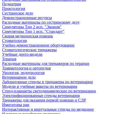
Педиатрия
Проктология
Сестринское дело
Демонстрационные ресурсы
Расходные материалы по сестринскому делу
Симуляторы Тип 2 исп. "Эконом"
Симуляторы Тип 1 исп. "Стандарт"
Скорая медицинская помощь
Стоматология
Учебно-демонстрационное оборудование
Стоматологические тренажеры
Учебные денто-модели
Терапия
Расходные материалы для тренажеров по терапии
Травматология и ортопедия
Урология, эндоурология
Ветеринарное дело
Лабораторные стенды и тренажеры по ветеринарии
Модели и учебные макеты по ветеринарии
Стенд-планшеты светодинамические по ветеринарии
Электрифицированные стенды ветеринария
Тренажеры для оказания первой помощи и СЛР
Имитаторы ран
Интерактивные и виртуальные стенды по медицине
Наглядные пособия по медицине