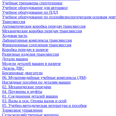
Учебные тренажеры спецтехники
Учебное оборудование для автошкол
Учебное оборудование по ПДД
Учебное оборудование по психофизиологическим основам деят
Трансмиссия
Автоматические коробки передач трансмиссия
Механические коробки передач трансмиссия
Ходовая часть
Лабораторные комплексы трансмиссия
Фрикционные сцепления трансмиссия
Коробка передач в разрезе
Разрезные изделия трансмиссия
Детали машин
Модели деталей машин в разрезе
Дизель ДВС
Бензиновые двигатели
06. Мультимедийные учебные комплексы (ДМ)
Наглядные пособия по деталям машин
02. Механические передачи
04. Пружины и муфты
01. Соединения деталей машин
03. Валы и оси. Опоры валов и осей
05. Учебно-методическая литература и пособия
Тормозное управление
Сельскохозяйственные машины