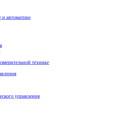
 и автоматике
я
е
змерительной технике
авления
еского управления