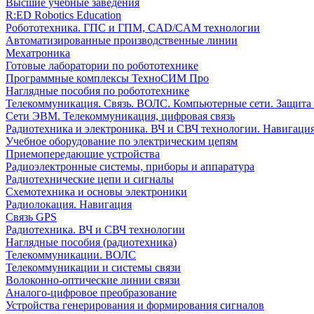
Высшие учебные заведения
R:ED Robotics Education
Робототехника. ГПС и ГПМ, CAD/CAM технологии
Автоматизированные производственные линии
Мехатроника
Готовые лаборатории по робототехнике
Программные комплексы ТехноСИМ Про
Наглядные пособия по робототехнике
Телекоммуникация. Связь. ВОЛС. Компьютерные сети. Защита
Сети ЭВМ. Телекоммуникация, цифровая связь
Радиотехника и электроника. ВЧ и СВЧ технологии. Навигаци
Учебное оборудование по электрическим цепям
Приемопередающие устройства
Радиоэлектронные системы, приборы и аппаратура
Радиотехнические цепи и сигналы
Схемотехника и основы электроники
Радиолокация. Навигация
Связь GPS
Радиотехника. ВЧ и СВЧ технологии
Наглядные пособия (радиотехника)
Телекоммуникации. ВОЛС
Телекоммуникации и системы связи
Волоконно-оптические линии связи
Аналого-цифровое преобразование
Устройства генерирования и формирования сигналов