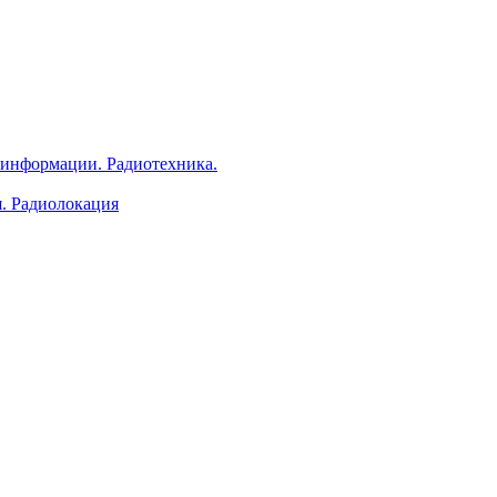
 информации. Радиотехника.
я. Радиолокация