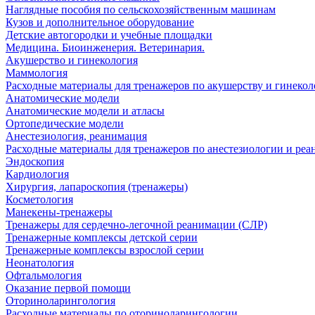
Наглядные пособия по сельскохозяйственным машинам
Кузов и дополнительное оборудование
Детские автогородки и учебные площадки
Медицина. Биоинженерия. Ветеринария.
Акушерство и гинекология
Маммология
Расходные материалы для тренажеров по акушерству и гинеко
Анатомические модели
Анатомические модели и атласы
Ортопедические модели
Анестезиология, реанимация
Расходные материалы для тренажеров по анестезиологии и ре
Эндоскопия
Кардиология
Хирургия, лапароскопия (тренажеры)
Косметология
Манекены-тренажеры
Тренажеры для сердечно-легочной реанимации (СЛР)
Тренажерные комплексы детской серии
Тренажерные комплексы взрослой серии
Неонатология
Офтальмология
Оказание первой помощи
Оториноларингология
Расходные материалы по оториноларингологии