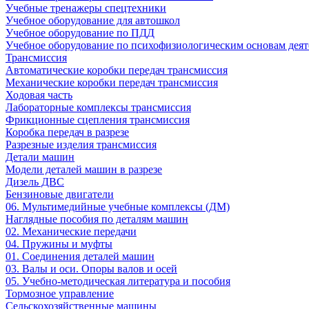
Учебные тренажеры спецтехники
Учебное оборудование для автошкол
Учебное оборудование по ПДД
Учебное оборудование по психофизиологическим основам деят
Трансмиссия
Автоматические коробки передач трансмиссия
Механические коробки передач трансмиссия
Ходовая часть
Лабораторные комплексы трансмиссия
Фрикционные сцепления трансмиссия
Коробка передач в разрезе
Разрезные изделия трансмиссия
Детали машин
Модели деталей машин в разрезе
Дизель ДВС
Бензиновые двигатели
06. Мультимедийные учебные комплексы (ДМ)
Наглядные пособия по деталям машин
02. Механические передачи
04. Пружины и муфты
01. Соединения деталей машин
03. Валы и оси. Опоры валов и осей
05. Учебно-методическая литература и пособия
Тормозное управление
Сельскохозяйственные машины