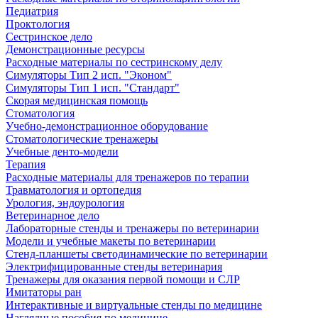
Педиатрия
Проктология
Сестринское дело
Демонстрационные ресурсы
Расходные материалы по сестринскому делу
Симуляторы Тип 2 исп. "Эконом"
Симуляторы Тип 1 исп. "Стандарт"
Скорая медицинская помощь
Стоматология
Учебно-демонстрационное оборудование
Стоматологические тренажеры
Учебные денто-модели
Терапия
Расходные материалы для тренажеров по терапии
Травматология и ортопедия
Урология, эндоурология
Ветеринарное дело
Лабораторные стенды и тренажеры по ветеринарии
Модели и учебные макеты по ветеринарии
Стенд-планшеты светодинамические по ветеринарии
Электрифицированные стенды ветеринария
Тренажеры для оказания первой помощи и СЛР
Имитаторы ран
Интерактивные и виртуальные стенды по медицине
Наглядные пособия по медицине