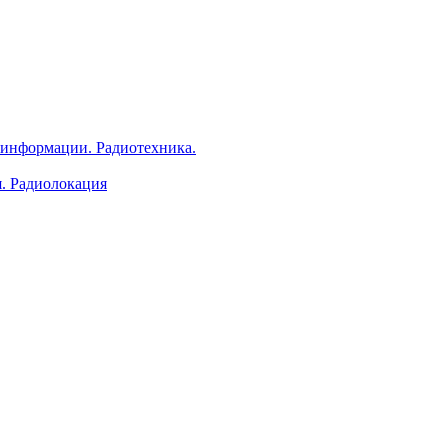
 информации. Радиотехника.
я. Радиолокация