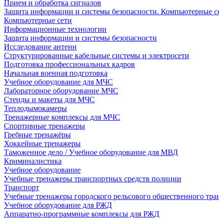
Прием и обработка сигналов
Защита информации и системы безопасности. Компьютерные се
Компьютерные сети
Информационные технологии
Защита информации и системы безопасности
Исследование антенн
Структурированные кабельные системы и электросети
Подготовка профессиональных кадров
Начальная военная подготовка
Учебное оборудование для МЧС
Лабораторное оборудование МЧС
Стенды и макеты для МЧС
Теплодымокамеры
Тренажерные комплексы для МЧС
Спортивные тренажеры
Гребные тренажёры
Хоккейные тренажеры
Таможенное дело / Учебное оборудование для МВД
Криминалистика
Учебное оборудование
Учебные тренажеры транспортных средств полиции
Транспорт
Учебные тренажеры городского рельсового общественного тра
Учебное оборудование для РЖД
Аппаратно-программные комплексы для РЖД