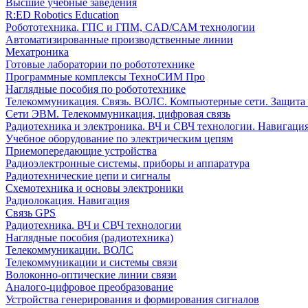
Высшие учебные заведения
R:ED Robotics Education
Робототехника. ГПС и ГПМ, CAD/CAM технологии
Автоматизированные производственные линии
Мехатроника
Готовые лаборатории по робототехнике
Программные комплексы ТехноСИМ Про
Наглядные пособия по робототехнике
Телекоммуникация. Связь. ВОЛС. Компьютерные сети. Защита
Сети ЭВМ. Телекоммуникация, цифровая связь
Радиотехника и электроника. ВЧ и СВЧ технологии. Навигаци
Учебное оборудование по электрическим цепям
Приемопередающие устройства
Радиоэлектронные системы, приборы и аппаратура
Радиотехнические цепи и сигналы
Схемотехника и основы электроники
Радиолокация. Навигация
Связь GPS
Радиотехника. ВЧ и СВЧ технологии
Наглядные пособия (радиотехника)
Телекоммуникации. ВОЛС
Телекоммуникации и системы связи
Волоконно-оптические линии связи
Аналого-цифровое преобразование
Устройства генерирования и формирования сигналов