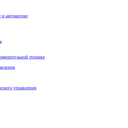
 и автоматике
я
е
змерительной технике
авления
еского управления