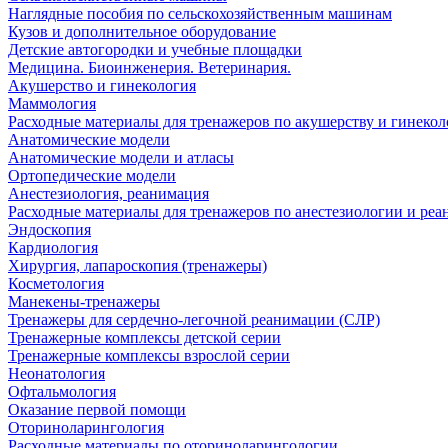
Наглядные пособия по сельскохозяйственным машинам
Кузов и дополнительное оборудование
Детские автогородки и учебные площадки
Медицина. Биоинженерия. Ветеринария.
Акушерство и гинекология
Маммология
Расходные материалы для тренажеров по акушерству и гинеко
Анатомические модели
Анатомические модели и атласы
Ортопедические модели
Анестезиология, реанимация
Расходные материалы для тренажеров по анестезиологии и ре
Эндоскопия
Кардиология
Хирургия, лапароскопия (тренажеры)
Косметология
Манекены-тренажеры
Тренажеры для сердечно-легочной реанимации (СЛР)
Тренажерные комплексы детской серии
Тренажерные комплексы взрослой серии
Неонатология
Офтальмология
Оказание первой помощи
Оториноларингология
Расходные материалы по оториноларингологии