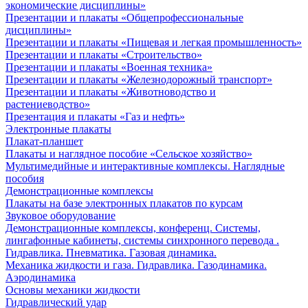
экономические дисциплины»
Презентации и плакаты «Общепрофессиональные
дисциплины»
Презентации и плакаты «Пищевая и легкая промышленность»
Презентации и плакаты «Строительство»
Презентации и плакаты «Военная техника»
Презентации и плакаты «Железнодорожный транспорт»
Презентации и плакаты «Животноводство и
растениеводство»
Презентация и плакаты «Газ и нефть»
Электронные плакаты
Плакат-планшет
Плакаты и наглядное пособие «Сельское хозяйство»
Мультимедийные и интерактивные комплексы. Наглядные
пособия
Демонстрационные комплексы
Плакаты на базе электронных плакатов по курсам
Звуковое оборудование
Демонстрационные комплексы, конференц. Системы,
лингафонные кабинеты, системы синхронного перевода .
Гидравлика. Пневматика. Газовая динамика.
Механика жидкости и газа. Гидравлика. Газодинамика.
Аэродинамика
Основы механики жидкости
Гидравлический удар