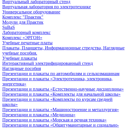
Виртуальный лабораторный стенд
Виртуальная лаборатория по электротехнике
Универсальное оборудование
Комплекс "Практик"
Модули для Практик
SuBaS
Лабораторный комплекс
Комплекс «ЭРГОН»
Учебные печатные платы
Плакаты, Планшеты, Информационные стредства, Наглядные
учебные пособия.
Учебные плакаты
Интерактивный электрифицированный стенд
Наглядные пособия
Презентации и плакаты по автомобилям и сельхозмашинам
Презентации и плакаты «Электротехника, электроника,
энергетика»
Презентации и плакаты «Естественно-научные дисциплины»
Презентации и плакаты «Комплекты для начальной школы»
Презентации и плакаты «Комплекты по курсам средней
школы»
Презентации и плакаты «Машиностроение и металлургия»
Презентации и плакаты «Медицина»
Презентации и плакаты «Морская и речная техника»
Презентации и плакаты «Общегуманитарные и социально-