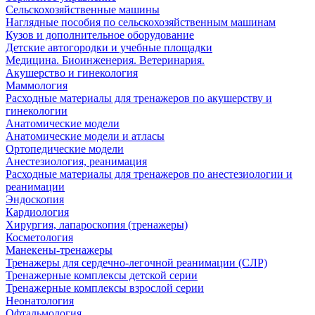
Сельскохозяйственные машины
Наглядные пособия по сельскохозяйственным машинам
Кузов и дополнительное оборудование
Детские автогородки и учебные площадки
Медицина. Биоинженерия. Ветеринария.
Акушерство и гинекология
Маммология
Расходные материалы для тренажеров по акушерству и
гинекологии
Анатомические модели
Анатомические модели и атласы
Ортопедические модели
Анестезиология, реанимация
Расходные материалы для тренажеров по анестезиологии и
реанимации
Эндоскопия
Кардиология
Хирургия, лапароскопия (тренажеры)
Косметология
Манекены-тренажеры
Тренажеры для сердечно-легочной реанимации (СЛР)
Тренажерные комплексы детской серии
Тренажерные комплексы взрослой серии
Неонатология
Офтальмология