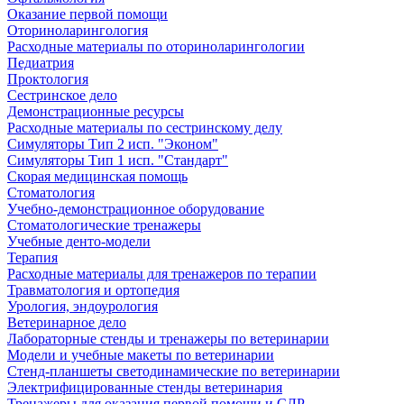
Оказание первой помощи
Оториноларингология
Расходные материалы по оториноларингологии
Педиатрия
Проктология
Сестринское дело
Демонстрационные ресурсы
Расходные материалы по сестринскому делу
Симуляторы Тип 2 исп. "Эконом"
Симуляторы Тип 1 исп. "Стандарт"
Скорая медицинская помощь
Стоматология
Учебно-демонстрационное оборудование
Стоматологические тренажеры
Учебные денто-модели
Терапия
Расходные материалы для тренажеров по терапии
Травматология и ортопедия
Урология, эндоурология
Ветеринарное дело
Лабораторные стенды и тренажеры по ветеринарии
Модели и учебные макеты по ветеринарии
Стенд-планшеты светодинамические по ветеринарии
Электрифицированные стенды ветеринария
Тренажеры для оказания первой помощи и СЛР