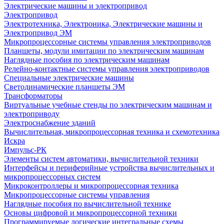
Электрические машины и электропривод
Электропривод
Электротехника, Электроника, Электрические машины и
Электропривод ЭМ
Микропроцессорные системы управления электроприводов
Планшеты, модули имитации по электрическим машинам
Наглядные пособия по электрическим машинам
Релейно-контактные системы управления электроприводов
Специальные электрические машины
Светодинамические планшеты ЭМ
Трансформаторы
Виртуальные учебные стенды по электрическим машинам и
электроприводу
Электроснабжение зданий
Вычислительная, микропроцессорная техника и схемотехника
Искра
Импульс-РК
Элементы систем автоматики, вычислительной техники
Интерфейсы и периферийные устройства вычислительных и
микропроцессорных систем
Микроконтроллеры и микропроцессорная техника
Микропроцессорные системы управления
Наглядные пособия по вычислительной технике
Основы цифровой и микропроцессорной техники
Программируемые логические интегральные схемы