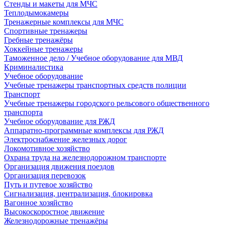
Стенды и макеты для МЧС
Теплодымокамеры
Тренажерные комплексы для МЧС
Спортивные тренажеры
Гребные тренажёры
Хоккейные тренажеры
Таможенное дело / Учебное оборудование для МВД
Криминалистика
Учебное оборудование
Учебные тренажеры транспортных средств полиции
Транспорт
Учебные тренажеры городского рельсового общественного
транспорта
Учебное оборудование для РЖД
Аппаратно-программные комплексы для РЖД
Электроснабжение железных дорог
Локомотивное хозяйство
Охрана труда на железнодорожном транспорте
Организация движения поездов
Организация перевозок
Путь и путевое хозяйство
Сигнализация, централизация, блокировка
Вагонное хозяйство
Высокоскоростное движение
Железнодорожные тренажёры