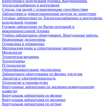
Криогенная и холодильная техника. Кондиционеры
Теплогазоснабжение и вентиляция
Стенды для людей с ограниченными способностями
Лаборатории и демонстрационные модели по энергетике
Готовые лаборатории по Теплогазоснабжению и вентиляции,
холодильной технике
Готовые лаборатории по Вычислительной и
микропроцессорной технике
Учебно-лабораторное оборудование. Виртуальные работы.
Инженерные дисциплины
Гидравлика и пневматика
Материаловедение и сопротивление материалов
Метрология
Техническая механика
Теплотехника
IT-технологии
Общеобразовательные дисциплины
Лабораторное оборудование по физике для вузов
Экология и электробезопасность
Технологии и производство
Виртуальные лаборатории по жилищно-коммунальному
хозяйству
Виртуальная лаборатория по физике
Виртуальная лаборатория по механике
Виртуальная лаборатория по оптике