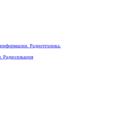
 информации. Радиотехника.
я. Радиолокация