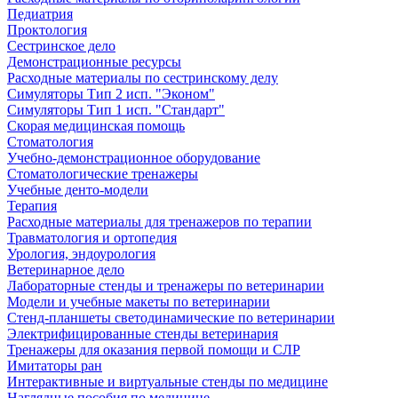
Педиатрия
Проктология
Сестринское дело
Демонстрационные ресурсы
Расходные материалы по сестринскому делу
Симуляторы Тип 2 исп. "Эконом"
Симуляторы Тип 1 исп. "Стандарт"
Скорая медицинская помощь
Стоматология
Учебно-демонстрационное оборудование
Стоматологические тренажеры
Учебные денто-модели
Терапия
Расходные материалы для тренажеров по терапии
Травматология и ортопедия
Урология, эндоурология
Ветеринарное дело
Лабораторные стенды и тренажеры по ветеринарии
Модели и учебные макеты по ветеринарии
Стенд-планшеты светодинамические по ветеринарии
Электрифицированные стенды ветеринария
Тренажеры для оказания первой помощи и СЛР
Имитаторы ран
Интерактивные и виртуальные стенды по медицине
Наглядные пособия по медицине