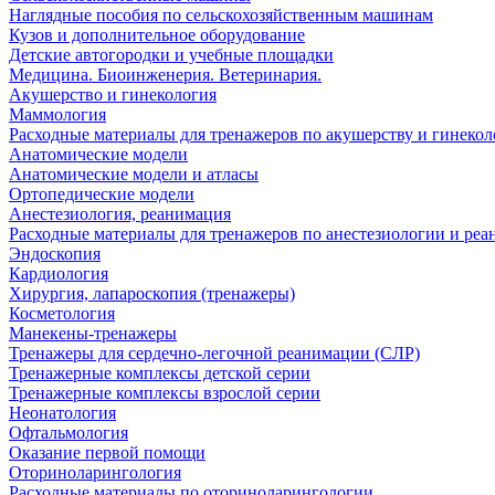
Наглядные пособия по сельскохозяйственным машинам
Кузов и дополнительное оборудование
Детские автогородки и учебные площадки
Медицина. Биоинженерия. Ветеринария.
Акушерство и гинекология
Маммология
Расходные материалы для тренажеров по акушерству и гинеко
Анатомические модели
Анатомические модели и атласы
Ортопедические модели
Анестезиология, реанимация
Расходные материалы для тренажеров по анестезиологии и ре
Эндоскопия
Кардиология
Хирургия, лапароскопия (тренажеры)
Косметология
Манекены-тренажеры
Тренажеры для сердечно-легочной реанимации (СЛР)
Тренажерные комплексы детской серии
Тренажерные комплексы взрослой серии
Неонатология
Офтальмология
Оказание первой помощи
Оториноларингология
Расходные материалы по оториноларингологии