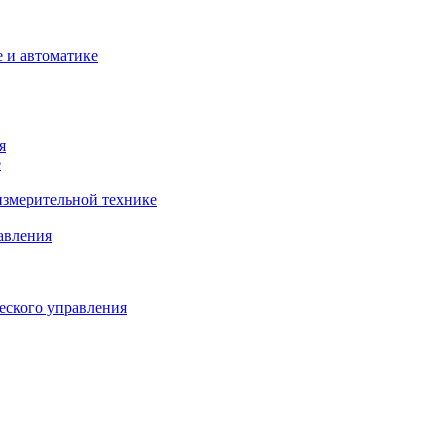
 и автоматике
я
е
змерительной технике
авления
еского управления