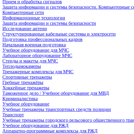
Прием и обработка сигналов
Защита информации и системы безопасности. Компьютерные се
Компьютерные сети
Информационные технологии
Защита информации и системы безопасности
Исследование антенн
Структурированные кабельные системы и электросети
Подготовка профессиональных кадров
Начальная военная подготовка
Учебное оборудование для МЧС
Лабораторное оборудование МЧС
Стенды и макеты для МЧС
Теплодымокамеры
Тренажерные комплексы для МЧС
Спортивные тренажеры
Гребные тренажёры
Хоккейные тренажеры
Таможенное дело / Учебное оборудование для МВД
Криминалистика
Учебное оборудование
Учебные тренажеры транспортных средств полиции
Транспорт
Учебные тренажеры городского рельсового общественного тра
Учебное оборудование для РЖД
Аппаратно-программные комплексы для РЖД