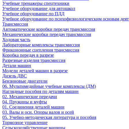
Учебные тренажеры спецтехники
Учебное оборудование для автошкол
Учебное оборудование по ПДД
Учебное оборудование по психофизиологическим основам деят
Трансмиссия
Автоматические коробки передач трансмиссия
Механические коробки передач трансмиссия
Ходовая часть
Лабораторные комплексы трансмиссия
Фрикционные сцепления трансмиссия
Коробка передач в разрезе
Разрезные изделия трансмиссия
Детали машин
Модели деталей машин в разрезе
Дизель ДВС
Бензиновые двигатели
06. Мультимедийные учебные комплексы (ДМ)
Наглядные пособия по деталям машин
02. Механические передачи
04. Пружины и муфты
01. Соединения деталей машин
03. Валы и оси. Опоры валов и осей
05. Учебно-методическая литература и пособия
Тормозное управление
Сельскохозяйственные машины