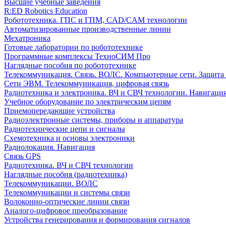
Высшие учебные заведения
R:ED Robotics Education
Робототехника. ГПС и ГПМ, CAD/CAM технологии
Автоматизированные производственные линии
Мехатроника
Готовые лаборатории по робототехнике
Программные комплексы ТехноСИМ Про
Наглядные пособия по робототехнике
Телекоммуникация. Связь. ВОЛС. Компьютерные сети. Защита
Сети ЭВМ. Телекоммуникация, цифровая связь
Радиотехника и электроника. ВЧ и СВЧ технологии. Навигаци
Учебное оборудование по электрическим цепям
Приемопередающие устройства
Радиоэлектронные системы, приборы и аппаратура
Радиотехнические цепи и сигналы
Схемотехника и основы электроники
Радиолокация. Навигация
Связь GPS
Радиотехника. ВЧ и СВЧ технологии
Наглядные пособия (радиотехника)
Телекоммуникации. ВОЛС
Телекоммуникации и системы связи
Волоконно-оптические линии связи
Аналого-цифровое преобразование
Устройства генерирования и формирования сигналов