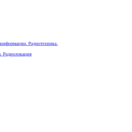
 информации. Радиотехника.
я. Радиолокация