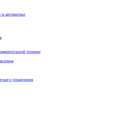
 и автоматике
я
е
змерительной технике
авления
еского управления