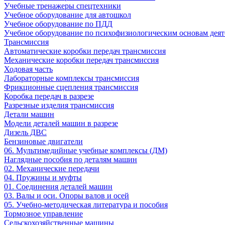
Учебные тренажеры спецтехники
Учебное оборудование для автошкол
Учебное оборудование по ПДД
Учебное оборудование по психофизиологическим основам деят
Трансмиссия
Автоматические коробки передач трансмиссия
Механические коробки передач трансмиссия
Ходовая часть
Лабораторные комплексы трансмиссия
Фрикционные сцепления трансмиссия
Коробка передач в разрезе
Разрезные изделия трансмиссия
Детали машин
Модели деталей машин в разрезе
Дизель ДВС
Бензиновые двигатели
06. Мультимедийные учебные комплексы (ДМ)
Наглядные пособия по деталям машин
02. Механические передачи
04. Пружины и муфты
01. Соединения деталей машин
03. Валы и оси. Опоры валов и осей
05. Учебно-методическая литература и пособия
Тормозное управление
Сельскохозяйственные машины