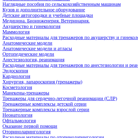
Наглядные пособия по сельскохозяйственным машинам
Кузов и дополнительное оборудование
Детские автогородки и учебные площадки
Медицина. Биоинженерия. Ветеринария.
Акушерство и гинекология
Маммология
Расходные материалы для тренажеров по акушерству и гинеко
Анатомические модели
Анатомические модели и атласы
Ортопедические модели
Анестезиология, реанимация
Расходные материалы для тренажеров по анестезиологии и ре
Эндоскопия
Кардиология
Хирургия, лапароскопия (тренажеры)
Косметология
Манекены-тренажеры
Тренажеры для сердечно-легочной реанимации (СЛР)
Тренажерные комплексы детской серии
Тренажерные комплексы взрослой серии
Неонатология
Офтальмология
Оказание первой помощи
Оториноларингология
Расходные материалы по оториноларингологии