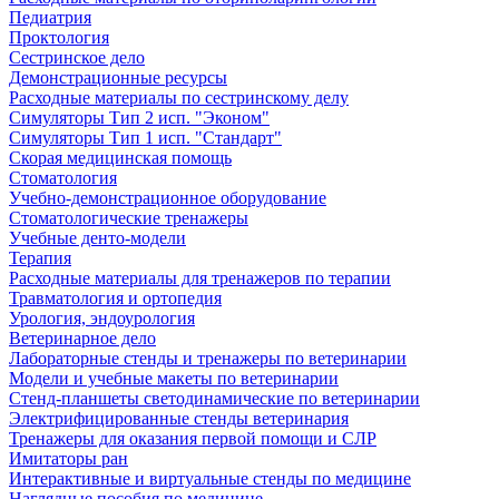
Педиатрия
Проктология
Сестринское дело
Демонстрационные ресурсы
Расходные материалы по сестринскому делу
Симуляторы Тип 2 исп. "Эконом"
Симуляторы Тип 1 исп. "Стандарт"
Скорая медицинская помощь
Стоматология
Учебно-демонстрационное оборудование
Стоматологические тренажеры
Учебные денто-модели
Терапия
Расходные материалы для тренажеров по терапии
Травматология и ортопедия
Урология, эндоурология
Ветеринарное дело
Лабораторные стенды и тренажеры по ветеринарии
Модели и учебные макеты по ветеринарии
Стенд-планшеты светодинамические по ветеринарии
Электрифицированные стенды ветеринария
Тренажеры для оказания первой помощи и СЛР
Имитаторы ран
Интерактивные и виртуальные стенды по медицине
Наглядные пособия по медицине