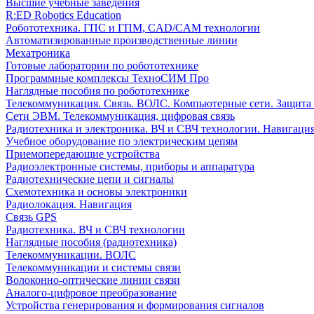
Высшие учебные заведения
R:ED Robotics Education
Робототехника. ГПС и ГПМ, CAD/CAM технологии
Автоматизированные производственные линии
Мехатроника
Готовые лаборатории по робототехнике
Программные комплексы ТехноСИМ Про
Наглядные пособия по робототехнике
Телекоммуникация. Связь. ВОЛС. Компьютерные сети. Защита
Сети ЭВМ. Телекоммуникация, цифровая связь
Радиотехника и электроника. ВЧ и СВЧ технологии. Навигаци
Учебное оборудование по электрическим цепям
Приемопередающие устройства
Радиоэлектронные системы, приборы и аппаратура
Радиотехнические цепи и сигналы
Схемотехника и основы электроники
Радиолокация. Навигация
Связь GPS
Радиотехника. ВЧ и СВЧ технологии
Наглядные пособия (радиотехника)
Телекоммуникации. ВОЛС
Телекоммуникации и системы связи
Волоконно-оптические линии связи
Аналого-цифровое преобразование
Устройства генерирования и формирования сигналов