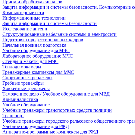
Прием и обработка сигналов
Защита информации и системы безопасности. Компьютерные се
Компьютерные сети
Информационные технологии
Защита информации и системы безопасности
Исследование антенн
Структурированные кабельные системы и электросети
Подготовка профессиональных кадров
Начальная военная подготовка
Учебное оборудование для МЧС
Лабораторное оборудование МЧС
Стенды и макеты для МЧС
Теплодымокамеры
Тренажерные комплексы для МЧС
Спортивные тренажеры
Гребные тренажёры
Хоккейные тренажеры
Таможенное дело / Учебное оборудование для МВД
Криминалистика
Учебное оборудование
Учебные тренажеры транспортных средств полиции
Транспорт
Учебные тренажеры городского рельсового общественного тра
Учебное оборудование для РЖД
Аппаратно-программные комплексы для РЖД