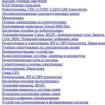
Высшие учебные заведения
R:ED Robotics Education
Робототехника. ГПС и ГПМ, CAD/CAM технологии
Автоматизированные производственные линии
Мехатроника
Готовые лаборатории по робототехнике
Программные комплексы ТехноСИМ Про
Наглядные пособия по робототехнике
Телекоммуникация. Связь. ВОЛС. Компьютерные сети. Защита
Сети ЭВМ. Телекоммуникация, цифровая связь
Радиотехника и электроника. ВЧ и СВЧ технологии. Навигаци
Учебное оборудование по электрическим цепям
Приемопередающие устройства
Радиоэлектронные системы, приборы и аппаратура
Радиотехнические цепи и сигналы
Схемотехника и основы электроники
Радиолокация. Навигация
Связь GPS
Радиотехника. ВЧ и СВЧ технологии
Наглядные пособия (радиотехника)
Телекоммуникации. ВОЛС
Телекоммуникации и системы связи
Волоконно-оптические линии связи
Аналого-цифровое преобразование
Устройства генерирования и формирования сигналов