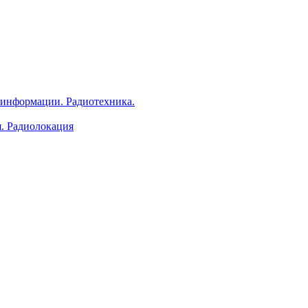
 информации. Радиотехника.
я. Радиолокация