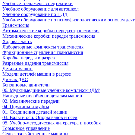
Учебные тренажеры спецтехники
Учебное оборудование для автошкол
Учебное оборудование по ПДД
Учебное оборудование по психофизиологическим основам деят
Трансмиссия
Автоматические коробки передач трансмиссия
Механические коробки передач трансмиссия
Ходовая часть
Лабораторные комплексы трансмиссия
Фрикционные сцепления трансмиссия
Коробка передач в разрезе
Разрезные изделия трансмиссия
Детали машин
Модели деталей машин в разрезе
Дизель ДВС
Бензиновые двигатели
06. Мультимедийные учебные комплексы (ДМ)
Наглядные пособия по деталям машин
02. Механические передачи
04. Пружины и муфты
01. Соединения деталей машин
03. Валы и оси. Опоры валов и осей
05. Учебно-методическая литература и пособия
Тормозное управление
Сельскохозяйственные машины