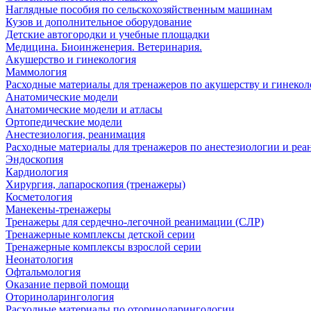
Наглядные пособия по сельскохозяйственным машинам
Кузов и дополнительное оборудование
Детские автогородки и учебные площадки
Медицина. Биоинженерия. Ветеринария.
Акушерство и гинекология
Маммология
Расходные материалы для тренажеров по акушерству и гинеко
Анатомические модели
Анатомические модели и атласы
Ортопедические модели
Анестезиология, реанимация
Расходные материалы для тренажеров по анестезиологии и ре
Эндоскопия
Кардиология
Хирургия, лапароскопия (тренажеры)
Косметология
Манекены-тренажеры
Тренажеры для сердечно-легочной реанимации (СЛР)
Тренажерные комплексы детской серии
Тренажерные комплексы взрослой серии
Неонатология
Офтальмология
Оказание первой помощи
Оториноларингология
Расходные материалы по оториноларингологии