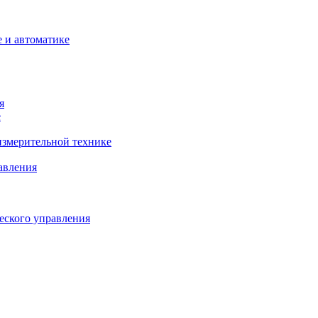
 и автоматике
я
е
змерительной технике
авления
еского управления