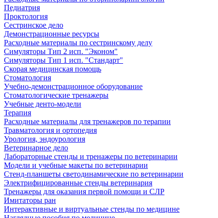
Педиатрия
Проктология
Сестринское дело
Демонстрационные ресурсы
Расходные материалы по сестринскому делу
Симуляторы Тип 2 исп. "Эконом"
Симуляторы Тип 1 исп. "Стандарт"
Скорая медицинская помощь
Стоматология
Учебно-демонстрационное оборудование
Стоматологические тренажеры
Учебные денто-модели
Терапия
Расходные материалы для тренажеров по терапии
Травматология и ортопедия
Урология, эндоурология
Ветеринарное дело
Лабораторные стенды и тренажеры по ветеринарии
Модели и учебные макеты по ветеринарии
Стенд-планшеты светодинамические по ветеринарии
Электрифицированные стенды ветеринария
Тренажеры для оказания первой помощи и СЛР
Имитаторы ран
Интерактивные и виртуальные стенды по медицине
Наглядные пособия по медицине