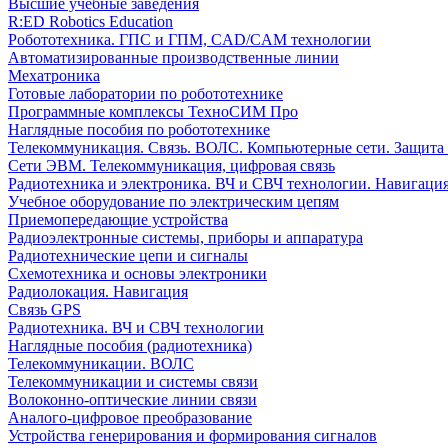
Высшие учебные заведения
R:ED Robotics Education
Робототехника. ГПС и ГПМ, CAD/CAM технологии
Автоматизированные производственные линии
Мехатроника
Готовые лаборатории по робототехнике
Программные комплексы ТехноСИМ Про
Наглядные пособия по робототехнике
Телекоммуникация. Связь. ВОЛС. Компьютерные сети. Защита
Сети ЭВМ. Телекоммуникация, цифровая связь
Радиотехника и электроника. ВЧ и СВЧ технологии. Навигаци
Учебное оборудование по электрическим цепям
Приемопередающие устройства
Радиоэлектронные системы, приборы и аппаратура
Радиотехнические цепи и сигналы
Схемотехника и основы электроники
Радиолокация. Навигация
Связь GPS
Радиотехника. ВЧ и СВЧ технологии
Наглядные пособия (радиотехника)
Телекоммуникации. ВОЛС
Телекоммуникации и системы связи
Волоконно-оптические линии связи
Аналого-цифровое преобразование
Устройства генерирования и формирования сигналов