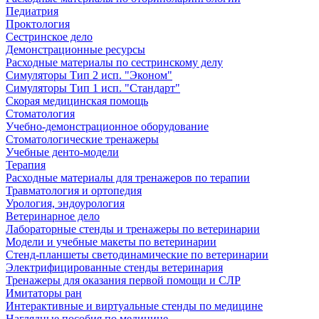
Педиатрия
Проктология
Сестринское дело
Демонстрационные ресурсы
Расходные материалы по сестринскому делу
Симуляторы Тип 2 исп. "Эконом"
Симуляторы Тип 1 исп. "Стандарт"
Скорая медицинская помощь
Стоматология
Учебно-демонстрационное оборудование
Стоматологические тренажеры
Учебные денто-модели
Терапия
Расходные материалы для тренажеров по терапии
Травматология и ортопедия
Урология, эндоурология
Ветеринарное дело
Лабораторные стенды и тренажеры по ветеринарии
Модели и учебные макеты по ветеринарии
Стенд-планшеты светодинамические по ветеринарии
Электрифицированные стенды ветеринария
Тренажеры для оказания первой помощи и СЛР
Имитаторы ран
Интерактивные и виртуальные стенды по медицине
Наглядные пособия по медицине