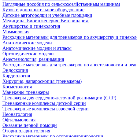
Наглядные пособия по сельскохозяйственным машинам
Кузов и дополнительное оборудование
Детские автогородки и учебные площадки
Медицина. Биоинженерия. Ветеринария.
Акушерство и гинекология
Маммология
Расходные материалы для тренажеров по акушерству и гинеко
Анатомические модели
Анатомические модели и атласы
Ортопедические модели
Анестезиология, реанимация
Расходные материалы для тренажеров по анестезиологии и ре
Эндоскопия
Кардиология
Хирургия, лапароскопия (тренажеры)
Косметология
Манекены-тренажеры
Тренажеры для сердечно-легочной реанимации (СЛР)
Тренажерные комплексы детской серии
Тренажерные комплексы взрослой серии
Неонатология
Офтальмология
Оказание первой помощи
Оториноларингология
Расходные материалы по оториноларингологии