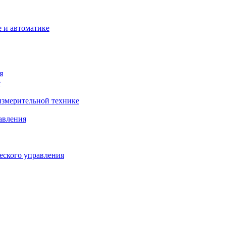
 и автоматике
я
е
змерительной технике
авления
еского управления