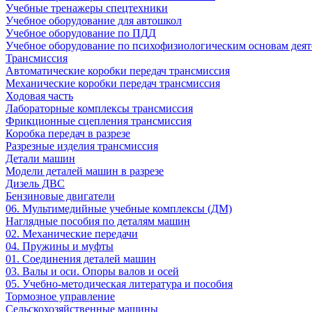
Учебные тренажеры спецтехники
Учебное оборудование для автошкол
Учебное оборудование по ПДД
Учебное оборудование по психофизиологическим основам деят
Трансмиссия
Автоматические коробки передач трансмиссия
Механические коробки передач трансмиссия
Ходовая часть
Лабораторные комплексы трансмиссия
Фрикционные сцепления трансмиссия
Коробка передач в разрезе
Разрезные изделия трансмиссия
Детали машин
Модели деталей машин в разрезе
Дизель ДВС
Бензиновые двигатели
06. Мультимедийные учебные комплексы (ДМ)
Наглядные пособия по деталям машин
02. Механические передачи
04. Пружины и муфты
01. Соединения деталей машин
03. Валы и оси. Опоры валов и осей
05. Учебно-методическая литература и пособия
Тормозное управление
Сельскохозяйственные машины