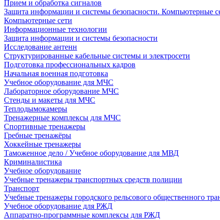
Прием и обработка сигналов
Защита информации и системы безопасности. Компьютерные се
Компьютерные сети
Информационные технологии
Защита информации и системы безопасности
Исследование антенн
Структурированные кабельные системы и электросети
Подготовка профессиональных кадров
Начальная военная подготовка
Учебное оборудование для МЧС
Лабораторное оборудование МЧС
Стенды и макеты для МЧС
Теплодымокамеры
Тренажерные комплексы для МЧС
Спортивные тренажеры
Гребные тренажёры
Хоккейные тренажеры
Таможенное дело / Учебное оборудование для МВД
Криминалистика
Учебное оборудование
Учебные тренажеры транспортных средств полиции
Транспорт
Учебные тренажеры городского рельсового общественного тра
Учебное оборудование для РЖД
Аппаратно-программные комплексы для РЖД