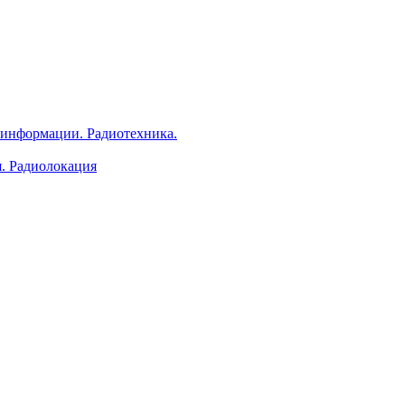
 информации. Радиотехника.
я. Радиолокация