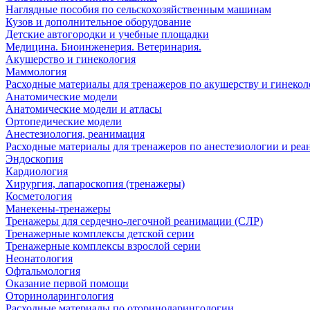
Наглядные пособия по сельскохозяйственным машинам
Кузов и дополнительное оборудование
Детские автогородки и учебные площадки
Медицина. Биоинженерия. Ветеринария.
Акушерство и гинекология
Маммология
Расходные материалы для тренажеров по акушерству и гинеко
Анатомические модели
Анатомические модели и атласы
Ортопедические модели
Анестезиология, реанимация
Расходные материалы для тренажеров по анестезиологии и ре
Эндоскопия
Кардиология
Хирургия, лапароскопия (тренажеры)
Косметология
Манекены-тренажеры
Тренажеры для сердечно-легочной реанимации (СЛР)
Тренажерные комплексы детской серии
Тренажерные комплексы взрослой серии
Неонатология
Офтальмология
Оказание первой помощи
Оториноларингология
Расходные материалы по оториноларингологии