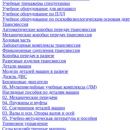
Учебные тренажеры спецтехники
Учебное оборудование для автошкол
Учебное оборудование по ПДД
Учебное оборудование по психофизиологическим основам деят
Трансмиссия
Автоматические коробки передач трансмиссия
Механические коробки передач трансмиссия
Ходовая часть
Лабораторные комплексы трансмиссия
Фрикционные сцепления трансмиссия
Коробка передач в разрезе
Разрезные изделия трансмиссия
Детали машин
Модели деталей машин в разрезе
Дизель ДВС
Бензиновые двигатели
06. Мультимедийные учебные комплексы (ДМ)
Наглядные пособия по деталям машин
02. Механические передачи
04. Пружины и муфты
01. Соединения деталей машин
03. Валы и оси. Опоры валов и осей
05. Учебно-методическая литература и пособия
Тормозное управление
Сельскохозяйственные машины