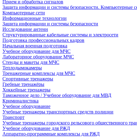
Прием и обработка сигналов
Защита информации и системы безопасности. Компьютерные се
Компьютерные сети
Информационные технологии
Защита информации и системы безопасности
Исследование антенн
Структурированные кабельные системы и электросети
Подготовка профессиональных кадров
Начальная военная подготовка
Учебное оборудование для МЧС
Лабораторное оборудование МЧС
Стенды и макеты для МЧС
Теплодымокамеры
Тренажерные комплексы для МЧС
Спортивные тренажеры
Гребные тренажёры
Хоккейные тренажеры
Таможенное дело / Учебное оборудование для МВД
Криминалистика
Учебное оборудование
Учебные тренажеры транспортных средств полиции
Транспорт
Учебные тренажеры городского рельсового общественного тра
Учебное оборудование для РЖД
Аппаратно-программные комплексы для РЖД