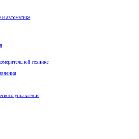
 и автоматике
я
е
змерительной технике
авления
еского управления