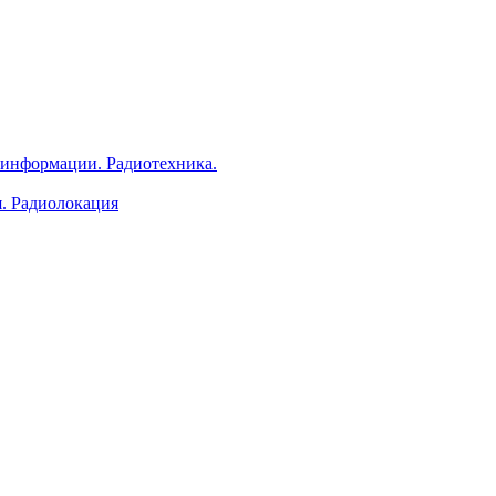
 информации. Радиотехника.
я. Радиолокация