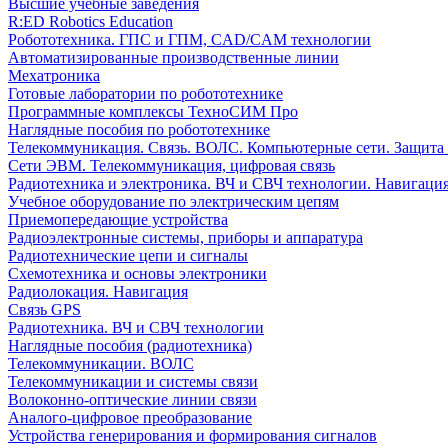
Высшие учебные заведения
R:ED Robotics Education
Робототехника. ГПС и ГПМ, CAD/CAM технологии
Автоматизированные производственные линии
Мехатроника
Готовые лаборатории по робототехнике
Программные комплексы ТехноСИМ Про
Наглядные пособия по робототехнике
Телекоммуникация. Связь. ВОЛС. Компьютерные сети. Защита
Сети ЭВМ. Телекоммуникация, цифровая связь
Радиотехника и электроника. ВЧ и СВЧ технологии. Навигаци
Учебное оборудование по электрическим цепям
Приемопередающие устройства
Радиоэлектронные системы, приборы и аппаратура
Радиотехнические цепи и сигналы
Схемотехника и основы электроники
Радиолокация. Навигация
Связь GPS
Радиотехника. ВЧ и СВЧ технологии
Наглядные пособия (радиотехника)
Телекоммуникации. ВОЛС
Телекоммуникации и системы связи
Волоконно-оптические линии связи
Аналого-цифровое преобразование
Устройства генерирования и формирования сигналов