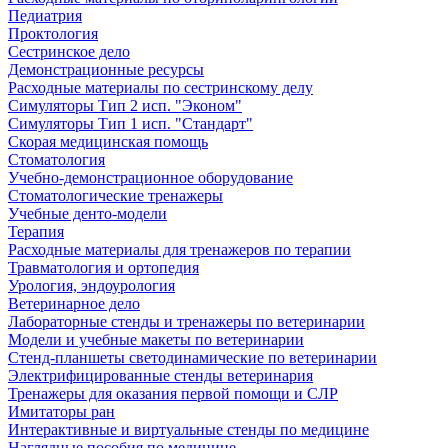
Педиатрия
Проктология
Сестринское дело
Демонстрационные ресурсы
Расходные материалы по сестринскому делу
Симуляторы Тип 2 исп. "Эконом"
Симуляторы Тип 1 исп. "Стандарт"
Скорая медицинская помощь
Стоматология
Учебно-демонстрационное оборудование
Стоматологические тренажеры
Учебные денто-модели
Терапия
Расходные материалы для тренажеров по терапии
Травматология и ортопедия
Урология, эндоурология
Ветеринарное дело
Лабораторные стенды и тренажеры по ветеринарии
Модели и учебные макеты по ветеринарии
Стенд-планшеты светодинамические по ветеринарии
Электрифицированные стенды ветеринария
Тренажеры для оказания первой помощи и СЛР
Имитаторы ран
Интерактивные и виртуальные стенды по медицине
Наглядные пособия по медицине