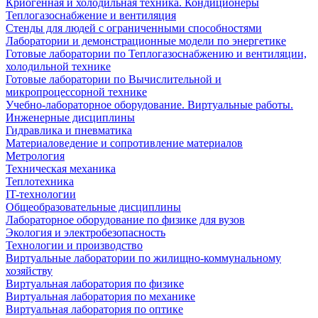
Криогенная и холодильная техника. Кондиционеры
Теплогазоснабжение и вентиляция
Стенды для людей с ограниченными способностями
Лаборатории и демонстрационные модели по энергетике
Готовые лаборатории по Теплогазоснабжению и вентиляции,
холодильной технике
Готовые лаборатории по Вычислительной и
микропроцессорной технике
Учебно-лабораторное оборудование. Виртуальные работы.
Инженерные дисциплины
Гидравлика и пневматика
Материаловедение и сопротивление материалов
Метрология
Техническая механика
Теплотехника
IT-технологии
Общеобразовательные дисциплины
Лабораторное оборудование по физике для вузов
Экология и электробезопасность
Технологии и производство
Виртуальные лаборатории по жилищно-коммунальному
хозяйству
Виртуальная лаборатория по физике
Виртуальная лаборатория по механике
Виртуальная лаборатория по оптике