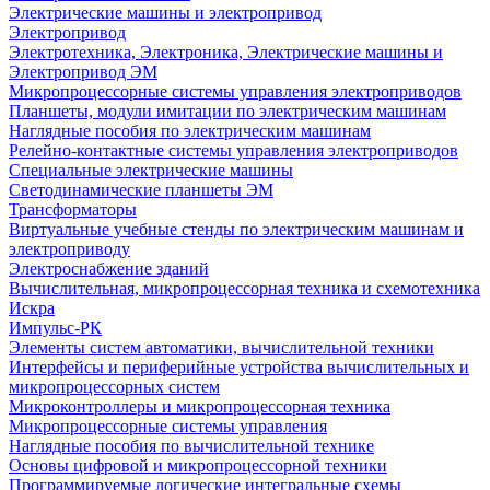
Электрические машины и электропривод
Электропривод
Электротехника, Электроника, Электрические машины и
Электропривод ЭМ
Микропроцессорные системы управления электроприводов
Планшеты, модули имитации по электрическим машинам
Наглядные пособия по электрическим машинам
Релейно-контактные системы управления электроприводов
Специальные электрические машины
Светодинамические планшеты ЭМ
Трансформаторы
Виртуальные учебные стенды по электрическим машинам и
электроприводу
Электроснабжение зданий
Вычислительная, микропроцессорная техника и схемотехника
Искра
Импульс-РК
Элементы систем автоматики, вычислительной техники
Интерфейсы и периферийные устройства вычислительных и
микропроцессорных систем
Микроконтроллеры и микропроцессорная техника
Микропроцессорные системы управления
Наглядные пособия по вычислительной технике
Основы цифровой и микропроцессорной техники
Программируемые логические интегральные схемы