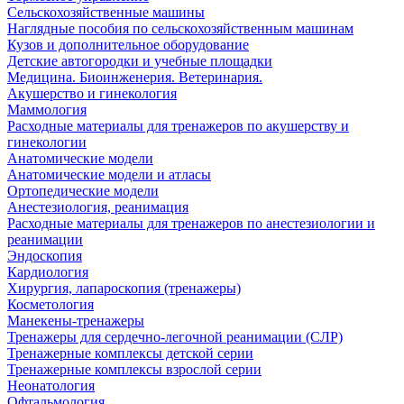
Сельскохозяйственные машины
Наглядные пособия по сельскохозяйственным машинам
Кузов и дополнительное оборудование
Детские автогородки и учебные площадки
Медицина. Биоинженерия. Ветеринария.
Акушерство и гинекология
Маммология
Расходные материалы для тренажеров по акушерству и
гинекологии
Анатомические модели
Анатомические модели и атласы
Ортопедические модели
Анестезиология, реанимация
Расходные материалы для тренажеров по анестезиологии и
реанимации
Эндоскопия
Кардиология
Хирургия, лапароскопия (тренажеры)
Косметология
Манекены-тренажеры
Тренажеры для сердечно-легочной реанимации (СЛР)
Тренажерные комплексы детской серии
Тренажерные комплексы взрослой серии
Неонатология
Офтальмология