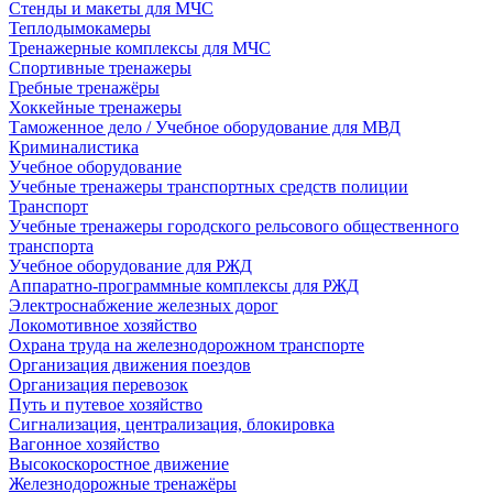
Стенды и макеты для МЧС
Теплодымокамеры
Тренажерные комплексы для МЧС
Спортивные тренажеры
Гребные тренажёры
Хоккейные тренажеры
Таможенное дело / Учебное оборудование для МВД
Криминалистика
Учебное оборудование
Учебные тренажеры транспортных средств полиции
Транспорт
Учебные тренажеры городского рельсового общественного
транспорта
Учебное оборудование для РЖД
Аппаратно-программные комплексы для РЖД
Электроснабжение железных дорог
Локомотивное хозяйство
Охрана труда на железнодорожном транспорте
Организация движения поездов
Организация перевозок
Путь и путевое хозяйство
Сигнализация, централизация, блокировка
Вагонное хозяйство
Высокоскоростное движение
Железнодорожные тренажёры