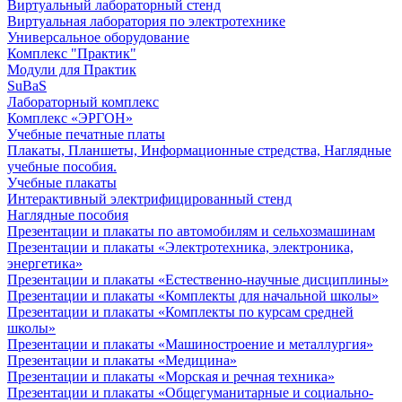
Виртуальный лабораторный стенд
Виртуальная лаборатория по электротехнике
Универсальное оборудование
Комплекс "Практик"
Модули для Практик
SuBaS
Лабораторный комплекс
Комплекс «ЭРГОН»
Учебные печатные платы
Плакаты, Планшеты, Информационные стредства, Наглядные
учебные пособия.
Учебные плакаты
Интерактивный электрифицированный стенд
Наглядные пособия
Презентации и плакаты по автомобилям и сельхозмашинам
Презентации и плакаты «Электротехника, электроника,
энергетика»
Презентации и плакаты «Естественно-научные дисциплины»
Презентации и плакаты «Комплекты для начальной школы»
Презентации и плакаты «Комплекты по курсам средней
школы»
Презентации и плакаты «Машиностроение и металлургия»
Презентации и плакаты «Медицина»
Презентации и плакаты «Морская и речная техника»
Презентации и плакаты «Общегуманитарные и социально-