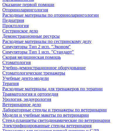
Оказание первой помощи
Оториноларингология
Расходные материалы по оториноларингологии
Педиатрия
Проктология
Сестринское дело
Демонстрационные ресурсы
Расходные материалы по сестринскому делу
Симуляторы Тип 2 исп. "Эконом"
Симуляторы Тип 1 исп. "Стандарт"
Скорая медицинская помощь
Стоматология
Учебно-демонстрационное оборудование
Стоматологические тренажеры
Учебные денто-модели
Терапия
Расходные материалы для тренажеров по терапии
Травматология и ортопедия
Урология, эндоурология
Ветеринарное дело
Лабораторные стенды и тренажеры по ветеринарии
Модели и учебные макеты по ветеринарии
Стенд-планшеты светодинамические по ветеринарии
Электрифицированные стенды ветеринария
Тренажеры для оказания первой помощи и СЛР