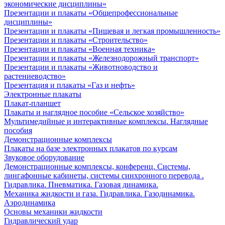
экономические дисциплины»
Презентации и плакаты «Общепрофессиональные
дисциплины»
Презентации и плакаты «Пищевая и легкая промышленность»
Презентации и плакаты «Строительство»
Презентации и плакаты «Военная техника»
Презентации и плакаты «Железнодорожный транспорт»
Презентации и плакаты «Животноводство и
растениеводство»
Презентация и плакаты «Газ и нефть»
Электронные плакаты
Плакат-планшет
Плакаты и наглядное пособие «Сельское хозяйство»
Мультимедийные и интерактивные комплексы. Наглядные
пособия
Демонстрационные комплексы
Плакаты на базе электронных плакатов по курсам
Звуковое оборудование
Демонстрационные комплексы, конференц. Системы,
лингафонные кабинеты, системы синхронного перевода .
Гидравлика. Пневматика. Газовая динамика.
Механика жидкости и газа. Гидравлика. Газодинамика.
Аэродинамика
Основы механики жидкости
Гидравлический удар