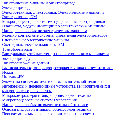
Электрические машины и электропривод
Электропривод
Электротехника, Электроника, Электрические машины и
Электропривод ЭМ
Микропроцессорные системы управления электроприводов
Планшеты, модули имитации по электрическим машинам
Наглядные пособия по электрическим машинам
Релейно-контактные системы управления электроприводов
Специальные электрические машины
Светодинамические планшеты ЭМ
Трансформаторы
Виртуальные учебные стенды по электрическим машинам и
электроприводу
Электроснабжение зданий
Вычислительная, микропроцессорная техника и схемотехника
Искра
Импульс-РК
Элементы систем автоматики, вычислительной техники
Интерфейсы и периферийные устройства вычислительных и
микропроцессорных систем
Микроконтроллеры и микропроцессорная техника
Микропроцессорные системы управления
Наглядные пособия по вычислительной технике
Основы цифровой и микропроцессорной техники
Программируемые логические интегральные схемы