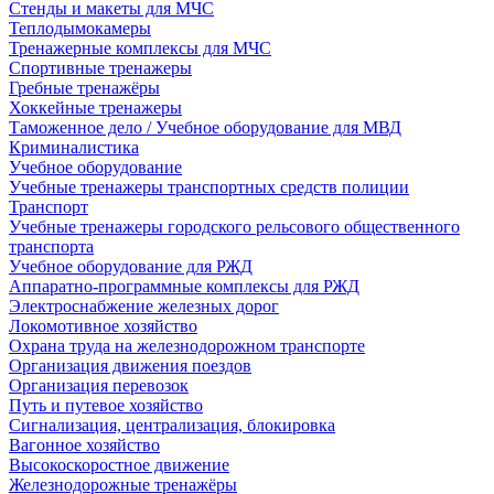
Стенды и макеты для МЧС
Теплодымокамеры
Тренажерные комплексы для МЧС
Спортивные тренажеры
Гребные тренажёры
Хоккейные тренажеры
Таможенное дело / Учебное оборудование для МВД
Криминалистика
Учебное оборудование
Учебные тренажеры транспортных средств полиции
Транспорт
Учебные тренажеры городского рельсового общественного
транспорта
Учебное оборудование для РЖД
Аппаратно-программные комплексы для РЖД
Электроснабжение железных дорог
Локомотивное хозяйство
Охрана труда на железнодорожном транспорте
Организация движения поездов
Организация перевозок
Путь и путевое хозяйство
Сигнализация, централизация, блокировка
Вагонное хозяйство
Высокоскоростное движение
Железнодорожные тренажёры