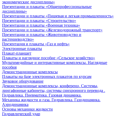
экономические дисциплины»
Презентации и плакаты «Общепрофессиональные
дисциплины»
Презентации и плакаты «Пищевая и легкая промышленность»
Презентации и плакаты «Строительство»
Презентации и плакаты «Военная техника»
Презентации и плакаты «Железнодорожный транспорт»
Презентации и плакаты «Животноводство и
растениеводство»
Презентация и плакаты «Газ и нефть»
Электронные плакаты
Плакат-планшет
Плакаты и наглядное пособие «Сельское хозяйство»
Мультимедийные и интерактивные комплексы. Наглядные
пособия
Демонстрационные комплексы
Плакаты на базе электронных плакатов по курсам
Звуковое оборудование
Демонстрационные комплексы, конференц. Системы,
лингафонные кабинеты, системы синхронного перевода .
Гидравлика. Пневматика. Газовая динамика.
Механика жидкости и газа. Гидравлика. Газодинамика.
Аэродинамика
Основы механики жидкости
Гидравлический удар