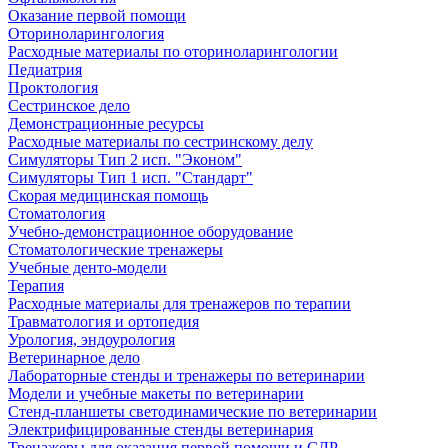
Оказание первой помощи
Оториноларингология
Расходные материалы по оториноларингологии
Педиатрия
Проктология
Сестринское дело
Демонстрационные ресурсы
Расходные материалы по сестринскому делу
Симуляторы Тип 2 исп. "Эконом"
Симуляторы Тип 1 исп. "Стандарт"
Скорая медицинская помощь
Стоматология
Учебно-демонстрационное оборудование
Стоматологические тренажеры
Учебные денто-модели
Терапия
Расходные материалы для тренажеров по терапии
Травматология и ортопедия
Урология, эндоурология
Ветеринарное дело
Лабораторные стенды и тренажеры по ветеринарии
Модели и учебные макеты по ветеринарии
Стенд-планшеты светодинамические по ветеринарии
Электрифицированные стенды ветеринария
Тренажеры для оказания первой помощи и СЛР