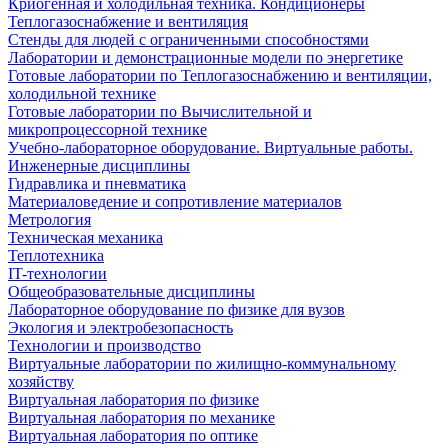
Криогенная и холодильная техника. Кондиционеры
Теплогазоснабжение и вентиляция
Стенды для людей с ограниченными способностями
Лаборатории и демонстрационные модели по энергетике
Готовые лаборатории по Теплогазоснабжению и вентиляции,
холодильной технике
Готовые лаборатории по Вычислительной и
микропроцессорной технике
Учебно-лабораторное оборудование. Виртуальные работы.
Инженерные дисциплины
Гидравлика и пневматика
Материаловедение и сопротивление материалов
Метрология
Техническая механика
Теплотехника
IT-технологии
Общеобразовательные дисциплины
Лабораторное оборудование по физике для вузов
Экология и электробезопасность
Технологии и производство
Виртуальные лаборатории по жилищно-коммунальному
хозяйству
Виртуальная лаборатория по физике
Виртуальная лаборатория по механике
Виртуальная лаборатория по оптике