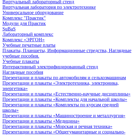
Виртуальный лабораторный стенд
Виртуальная лаборатория по электротехнике
Универсальное оборудование
Комплекс "Практик"
Модули для Практик
SuBaS
Лабораторный комплекс
Комплекс «ЭРГОН»
Учебные печатные платы
Плакаты, Планшеты, Информационные стредства, Наглядные
учебные пособия.
Учебные плакаты
Интерактивный электрифицированный стенд
Наглядные пособия
Презентации и плакаты по автомобилям и сельхозмашинам
Презентации и плакаты «Электротехника, электроника,
энергетика»
Презентации и плакаты «Естественно-научные дисциплины»
Презентации и плакаты «Комплекты для начальной школы»
Презентации и плакаты «Комплекты по курсам средней
школы»
Презентации и плакаты «Машиностроение и металлургия»
Презентации и плакаты «Медицина»
Презентации и плакаты «Морская и речная техника»
Презентации и плакаты «Общегуманитарные и социально-