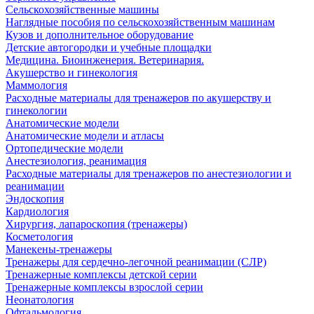
Сельскохозяйственные машины
Наглядные пособия по сельскохозяйственным машинам
Кузов и дополнительное оборудование
Детские автогородки и учебные площадки
Медицина. Биоинженерия. Ветеринария.
Акушерство и гинекология
Маммология
Расходные материалы для тренажеров по акушерству и
гинекологии
Анатомические модели
Анатомические модели и атласы
Ортопедические модели
Анестезиология, реанимация
Расходные материалы для тренажеров по анестезиологии и
реанимации
Эндоскопия
Кардиология
Хирургия, лапароскопия (тренажеры)
Косметология
Манекены-тренажеры
Тренажеры для сердечно-легочной реанимации (СЛР)
Тренажерные комплексы детской серии
Тренажерные комплексы взрослой серии
Неонатология
Офтальмология