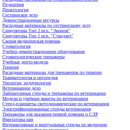
Педиатрия
Проктология
Сестринское дело
Демонстрационные ресурсы
Расходные материалы по сестринскому делу
Симуляторы Тип 2 исп. "Эконом"
Симуляторы Тип 1 исп. "Стандарт"
Скорая медицинская помощь
Стоматология
Учебно-демонстрационное оборудование
Стоматологические тренажеры
Учебные денто-модели
Терапия
Расходные материалы для тренажеров по терапии
Травматология и ортопедия
Урология, эндоурология
Ветеринарное дело
Лабораторные стенды и тренажеры по ветеринарии
Модели и учебные макеты по ветеринарии
Стенд-планшеты светодинамические по ветеринарии
Электрифицированные стенды ветеринария
Тренажеры для оказания первой помощи и СЛР
Имитаторы ран
Интерактивные и виртуальные стенды по медицине
Наглядные пособия по медицине