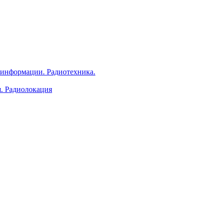
 информации. Радиотехника.
я. Радиолокация