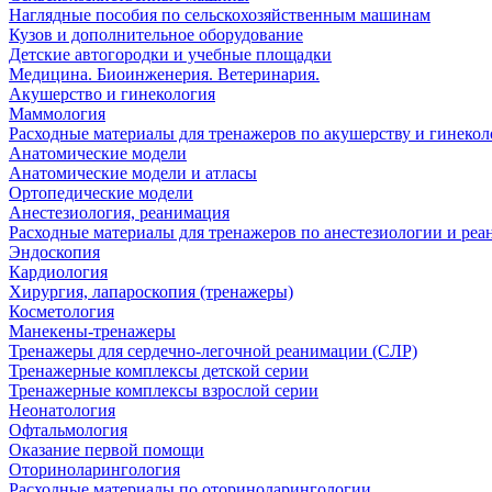
Наглядные пособия по сельскохозяйственным машинам
Кузов и дополнительное оборудование
Детские автогородки и учебные площадки
Медицина. Биоинженерия. Ветеринария.
Акушерство и гинекология
Маммология
Расходные материалы для тренажеров по акушерству и гинеко
Анатомические модели
Анатомические модели и атласы
Ортопедические модели
Анестезиология, реанимация
Расходные материалы для тренажеров по анестезиологии и ре
Эндоскопия
Кардиология
Хирургия, лапароскопия (тренажеры)
Косметология
Манекены-тренажеры
Тренажеры для сердечно-легочной реанимации (СЛР)
Тренажерные комплексы детской серии
Тренажерные комплексы взрослой серии
Неонатология
Офтальмология
Оказание первой помощи
Оториноларингология
Расходные материалы по оториноларингологии