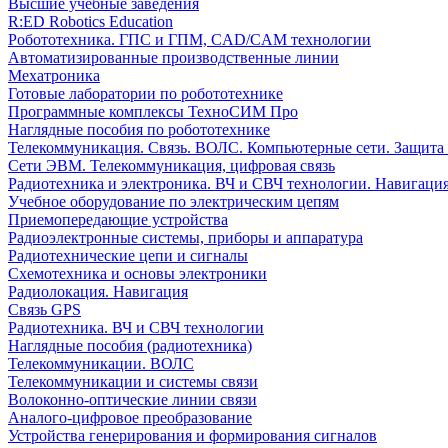
Высшие учебные заведения
R:ED Robotics Education
Робототехника. ГПС и ГПМ, CAD/CAM технологии
Автоматизированные производственные линии
Мехатроника
Готовые лаборатории по робототехнике
Программные комплексы ТехноСИМ Про
Наглядные пособия по робототехнике
Телекоммуникация. Связь. ВОЛС. Компьютерные сети. Защита
Сети ЭВМ. Телекоммуникация, цифровая связь
Радиотехника и электроника. ВЧ и СВЧ технологии. Навигаци
Учебное оборудование по электрическим цепям
Приемопередающие устройства
Радиоэлектронные системы, приборы и аппаратура
Радиотехнические цепи и сигналы
Схемотехника и основы электроники
Радиолокация. Навигация
Связь GPS
Радиотехника. ВЧ и СВЧ технологии
Наглядные пособия (радиотехника)
Телекоммуникации. ВОЛС
Телекоммуникации и системы связи
Волоконно-оптические линии связи
Аналого-цифровое преобразование
Устройства генерирования и формирования сигналов