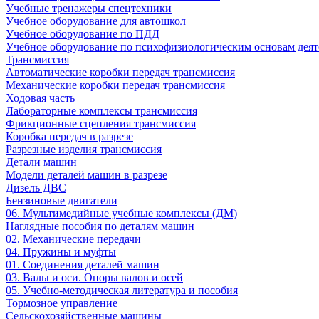
Учебные тренажеры спецтехники
Учебное оборудование для автошкол
Учебное оборудование по ПДД
Учебное оборудование по психофизиологическим основам деят
Трансмиссия
Автоматические коробки передач трансмиссия
Механические коробки передач трансмиссия
Ходовая часть
Лабораторные комплексы трансмиссия
Фрикционные сцепления трансмиссия
Коробка передач в разрезе
Разрезные изделия трансмиссия
Детали машин
Модели деталей машин в разрезе
Дизель ДВС
Бензиновые двигатели
06. Мультимедийные учебные комплексы (ДМ)
Наглядные пособия по деталям машин
02. Механические передачи
04. Пружины и муфты
01. Соединения деталей машин
03. Валы и оси. Опоры валов и осей
05. Учебно-методическая литература и пособия
Тормозное управление
Сельскохозяйственные машины