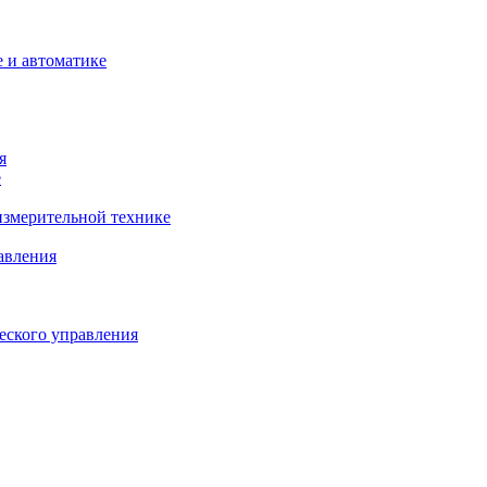
 и автоматике
я
е
змерительной технике
авления
еского управления