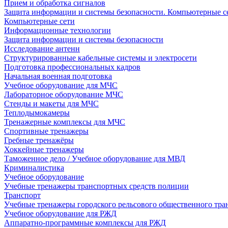
Прием и обработка сигналов
Защита информации и системы безопасности. Компьютерные се
Компьютерные сети
Информационные технологии
Защита информации и системы безопасности
Исследование антенн
Структурированные кабельные системы и электросети
Подготовка профессиональных кадров
Начальная военная подготовка
Учебное оборудование для МЧС
Лабораторное оборудование МЧС
Стенды и макеты для МЧС
Теплодымокамеры
Тренажерные комплексы для МЧС
Спортивные тренажеры
Гребные тренажёры
Хоккейные тренажеры
Таможенное дело / Учебное оборудование для МВД
Криминалистика
Учебное оборудование
Учебные тренажеры транспортных средств полиции
Транспорт
Учебные тренажеры городского рельсового общественного тра
Учебное оборудование для РЖД
Аппаратно-программные комплексы для РЖД