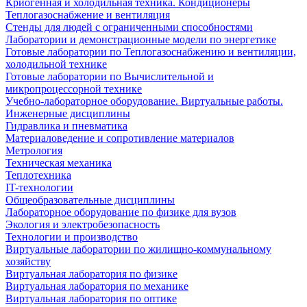
Криогенная и холодильная техника. Кондиционеры
Теплогазоснабжение и вентиляция
Стенды для людей с ограниченными способностями
Лаборатории и демонстрационные модели по энергетике
Готовые лаборатории по Теплогазоснабжению и вентиляции,
холодильной технике
Готовые лаборатории по Вычислительной и
микропроцессорной технике
Учебно-лабораторное оборудование. Виртуальные работы.
Инженерные дисциплины
Гидравлика и пневматика
Материаловедение и сопротивление материалов
Метрология
Техническая механика
Теплотехника
IT-технологии
Общеобразовательные дисциплины
Лабораторное оборудование по физике для вузов
Экология и электробезопасность
Технологии и производство
Виртуальные лаборатории по жилищно-коммунальному
хозяйству
Виртуальная лаборатория по физике
Виртуальная лаборатория по механике
Виртуальная лаборатория по оптике