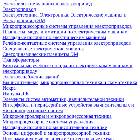
Электрические машины и электропривод
Электропривод
Электротехника, Электроника, Электрические машины и
Электропривод ЭМ
Микропроцессорные системы управления электроприводов
Планшеты, модули имитации по электрическим машинам
Наглядные пособия по электрическим машинам
Релейно-контактные системы управления электроприводов
Специальные электрические машины
Светодинамические планшеты ЭМ
Трансформаторы
Виртуальные учебные стенды по электрическим машинам и
электроприводу
Электроснабжение зданий
Вычислительная, микропроцессорная техника и схемотехника
Искра
Импульс-РК
Элементы систем автоматики, вычислительной техники
Интерфейсы и периферийные устройства вычислительных и
микропроцессорных систем
Микроконтроллеры и микропроцессорная техника
Микропроцессорные системы управления
Наглядные пособия по вычислительной технике
Основы цифровой и микропроцессорной техники
Программируемые логические интегральные схемы