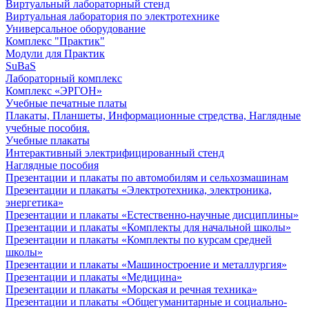
Виртуальный лабораторный стенд
Виртуальная лаборатория по электротехнике
Универсальное оборудование
Комплекс "Практик"
Модули для Практик
SuBaS
Лабораторный комплекс
Комплекс «ЭРГОН»
Учебные печатные платы
Плакаты, Планшеты, Информационные стредства, Наглядные
учебные пособия.
Учебные плакаты
Интерактивный электрифицированный стенд
Наглядные пособия
Презентации и плакаты по автомобилям и сельхозмашинам
Презентации и плакаты «Электротехника, электроника,
энергетика»
Презентации и плакаты «Естественно-научные дисциплины»
Презентации и плакаты «Комплекты для начальной школы»
Презентации и плакаты «Комплекты по курсам средней
школы»
Презентации и плакаты «Машиностроение и металлургия»
Презентации и плакаты «Медицина»
Презентации и плакаты «Морская и речная техника»
Презентации и плакаты «Общегуманитарные и социально-