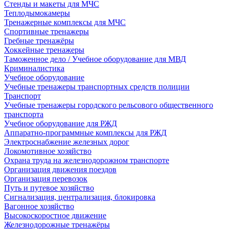
Стенды и макеты для МЧС
Теплодымокамеры
Тренажерные комплексы для МЧС
Спортивные тренажеры
Гребные тренажёры
Хоккейные тренажеры
Таможенное дело / Учебное оборудование для МВД
Криминалистика
Учебное оборудование
Учебные тренажеры транспортных средств полиции
Транспорт
Учебные тренажеры городского рельсового общественного
транспорта
Учебное оборудование для РЖД
Аппаратно-программные комплексы для РЖД
Электроснабжение железных дорог
Локомотивное хозяйство
Охрана труда на железнодорожном транспорте
Организация движения поездов
Организация перевозок
Путь и путевое хозяйство
Сигнализация, централизация, блокировка
Вагонное хозяйство
Высокоскоростное движение
Железнодорожные тренажёры