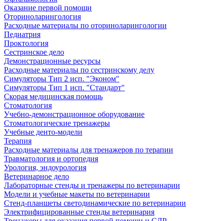
Оказание первой помощи
Оториноларингология
Расходные материалы по оториноларингологии
Педиатрия
Проктология
Сестринское дело
Демонстрационные ресурсы
Расходные материалы по сестринскому делу
Симуляторы Тип 2 исп. "Эконом"
Симуляторы Тип 1 исп. "Стандарт"
Скорая медицинская помощь
Стоматология
Учебно-демонстрационное оборудование
Стоматологические тренажеры
Учебные денто-модели
Терапия
Расходные материалы для тренажеров по терапии
Травматология и ортопедия
Урология, эндоурология
Ветеринарное дело
Лабораторные стенды и тренажеры по ветеринарии
Модели и учебные макеты по ветеринарии
Стенд-планшеты светодинамические по ветеринарии
Электрифицированные стенды ветеринария
Тренажеры для оказания первой помощи и СЛР