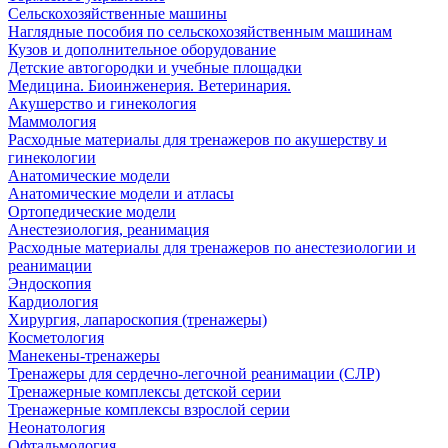
Сельскохозяйственные машины
Наглядные пособия по сельскохозяйственным машинам
Кузов и дополнительное оборудование
Детские автогородки и учебные площадки
Медицина. Биоинженерия. Ветеринария.
Акушерство и гинекология
Маммология
Расходные материалы для тренажеров по акушерству и
гинекологии
Анатомические модели
Анатомические модели и атласы
Ортопедические модели
Анестезиология, реанимация
Расходные материалы для тренажеров по анестезиологии и
реанимации
Эндоскопия
Кардиология
Хирургия, лапароскопия (тренажеры)
Косметология
Манекены-тренажеры
Тренажеры для сердечно-легочной реанимации (СЛР)
Тренажерные комплексы детской серии
Тренажерные комплексы взрослой серии
Неонатология
Офтальмология