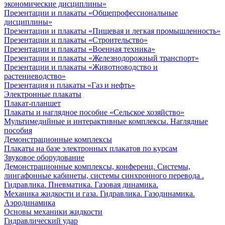
экономические дисциплины»
Презентации и плакаты «Общепрофессиональные
дисциплины»
Презентации и плакаты «Пищевая и легкая промышленность»
Презентации и плакаты «Строительство»
Презентации и плакаты «Военная техника»
Презентации и плакаты «Железнодорожный транспорт»
Презентации и плакаты «Животноводство и
растениеводство»
Презентация и плакаты «Газ и нефть»
Электронные плакаты
Плакат-планшет
Плакаты и наглядное пособие «Сельское хозяйство»
Мультимедийные и интерактивные комплексы. Наглядные
пособия
Демонстрационные комплексы
Плакаты на базе электронных плакатов по курсам
Звуковое оборудование
Демонстрационные комплексы, конференц. Системы,
лингафонные кабинеты, системы синхронного перевода .
Гидравлика. Пневматика. Газовая динамика.
Механика жидкости и газа. Гидравлика. Газодинамика.
Аэродинамика
Основы механики жидкости
Гидравлический удар