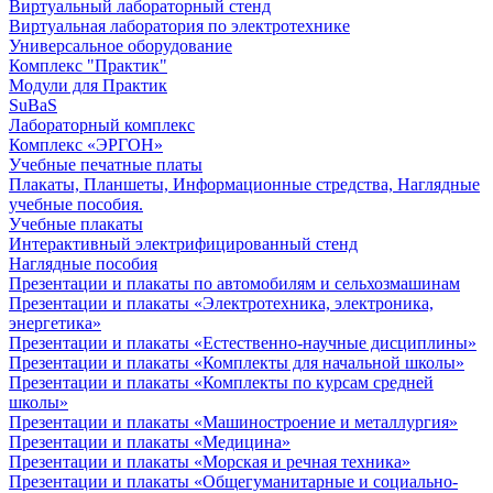
Виртуальный лабораторный стенд
Виртуальная лаборатория по электротехнике
Универсальное оборудование
Комплекс "Практик"
Модули для Практик
SuBaS
Лабораторный комплекс
Комплекс «ЭРГОН»
Учебные печатные платы
Плакаты, Планшеты, Информационные стредства, Наглядные
учебные пособия.
Учебные плакаты
Интерактивный электрифицированный стенд
Наглядные пособия
Презентации и плакаты по автомобилям и сельхозмашинам
Презентации и плакаты «Электротехника, электроника,
энергетика»
Презентации и плакаты «Естественно-научные дисциплины»
Презентации и плакаты «Комплекты для начальной школы»
Презентации и плакаты «Комплекты по курсам средней
школы»
Презентации и плакаты «Машиностроение и металлургия»
Презентации и плакаты «Медицина»
Презентации и плакаты «Морская и речная техника»
Презентации и плакаты «Общегуманитарные и социально-