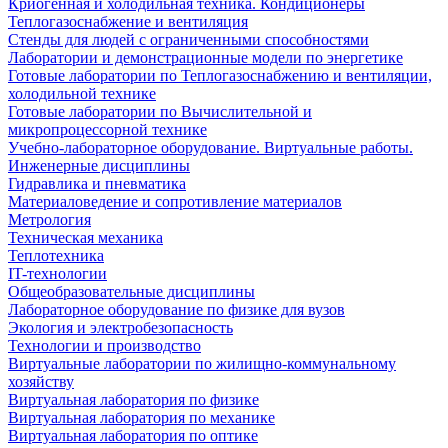
Криогенная и холодильная техника. Кондиционеры
Теплогазоснабжение и вентиляция
Стенды для людей с ограниченными способностями
Лаборатории и демонстрационные модели по энергетике
Готовые лаборатории по Теплогазоснабжению и вентиляции,
холодильной технике
Готовые лаборатории по Вычислительной и
микропроцессорной технике
Учебно-лабораторное оборудование. Виртуальные работы.
Инженерные дисциплины
Гидравлика и пневматика
Материаловедение и сопротивление материалов
Метрология
Техническая механика
Теплотехника
IT-технологии
Общеобразовательные дисциплины
Лабораторное оборудование по физике для вузов
Экология и электробезопасность
Технологии и производство
Виртуальные лаборатории по жилищно-коммунальному
хозяйству
Виртуальная лаборатория по физике
Виртуальная лаборатория по механике
Виртуальная лаборатория по оптике