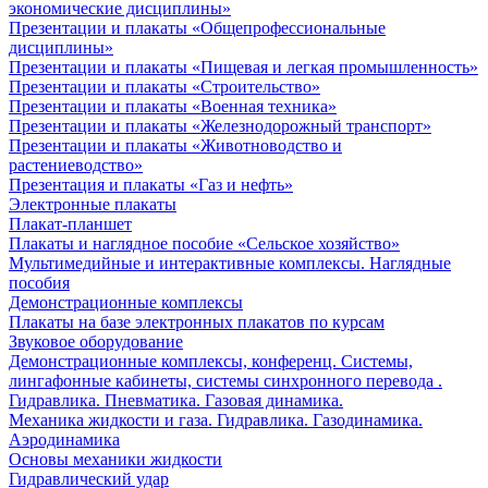
экономические дисциплины»
Презентации и плакаты «Общепрофессиональные
дисциплины»
Презентации и плакаты «Пищевая и легкая промышленность»
Презентации и плакаты «Строительство»
Презентации и плакаты «Военная техника»
Презентации и плакаты «Железнодорожный транспорт»
Презентации и плакаты «Животноводство и
растениеводство»
Презентация и плакаты «Газ и нефть»
Электронные плакаты
Плакат-планшет
Плакаты и наглядное пособие «Сельское хозяйство»
Мультимедийные и интерактивные комплексы. Наглядные
пособия
Демонстрационные комплексы
Плакаты на базе электронных плакатов по курсам
Звуковое оборудование
Демонстрационные комплексы, конференц. Системы,
лингафонные кабинеты, системы синхронного перевода .
Гидравлика. Пневматика. Газовая динамика.
Механика жидкости и газа. Гидравлика. Газодинамика.
Аэродинамика
Основы механики жидкости
Гидравлический удар