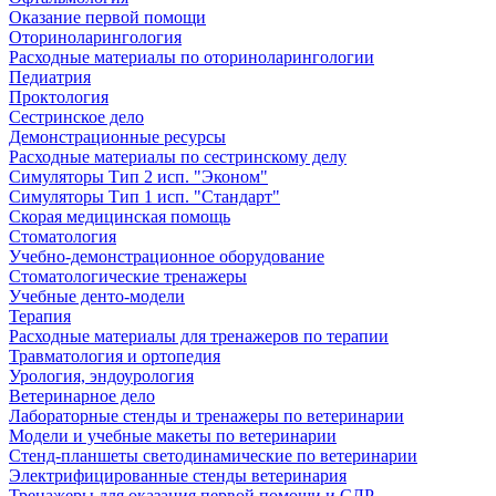
Оказание первой помощи
Оториноларингология
Расходные материалы по оториноларингологии
Педиатрия
Проктология
Сестринское дело
Демонстрационные ресурсы
Расходные материалы по сестринскому делу
Симуляторы Тип 2 исп. "Эконом"
Симуляторы Тип 1 исп. "Стандарт"
Скорая медицинская помощь
Стоматология
Учебно-демонстрационное оборудование
Стоматологические тренажеры
Учебные денто-модели
Терапия
Расходные материалы для тренажеров по терапии
Травматология и ортопедия
Урология, эндоурология
Ветеринарное дело
Лабораторные стенды и тренажеры по ветеринарии
Модели и учебные макеты по ветеринарии
Стенд-планшеты светодинамические по ветеринарии
Электрифицированные стенды ветеринария
Тренажеры для оказания первой помощи и СЛР