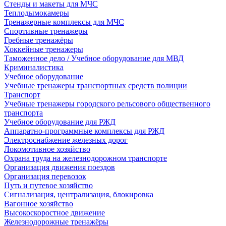
Стенды и макеты для МЧС
Теплодымокамеры
Тренажерные комплексы для МЧС
Спортивные тренажеры
Гребные тренажёры
Хоккейные тренажеры
Таможенное дело / Учебное оборудование для МВД
Криминалистика
Учебное оборудование
Учебные тренажеры транспортных средств полиции
Транспорт
Учебные тренажеры городского рельсового общественного
транспорта
Учебное оборудование для РЖД
Аппаратно-программные комплексы для РЖД
Электроснабжение железных дорог
Локомотивное хозяйство
Охрана труда на железнодорожном транспорте
Организация движения поездов
Организация перевозок
Путь и путевое хозяйство
Сигнализация, централизация, блокировка
Вагонное хозяйство
Высокоскоростное движение
Железнодорожные тренажёры