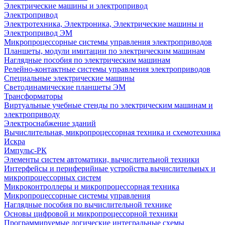
Электрические машины и электропривод
Электропривод
Электротехника, Электроника, Электрические машины и
Электропривод ЭМ
Микропроцессорные системы управления электроприводов
Планшеты, модули имитации по электрическим машинам
Наглядные пособия по электрическим машинам
Релейно-контактные системы управления электроприводов
Специальные электрические машины
Светодинамические планшеты ЭМ
Трансформаторы
Виртуальные учебные стенды по электрическим машинам и
электроприводу
Электроснабжение зданий
Вычислительная, микропроцессорная техника и схемотехника
Искра
Импульс-РК
Элементы систем автоматики, вычислительной техники
Интерфейсы и периферийные устройства вычислительных и
микропроцессорных систем
Микроконтроллеры и микропроцессорная техника
Микропроцессорные системы управления
Наглядные пособия по вычислительной технике
Основы цифровой и микропроцессорной техники
Программируемые логические интегральные схемы