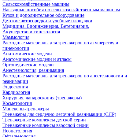
Сельскохозяйственные машины
Наглядные пособия по сельскохозяйственным машинам
Кузов и дополнительное оборудование
Детские автогородки и учебные площадки
Медицина. Биоинженерия. Ветеринария.
Акушерство и гинекология
Маммология
Расходные материалы для тренажеров по акушерству и
гинекологии
Анатомические модели
Анатомические модели и атласы
Ортопедические модели
Анестезиология, реанимация
Расходные материалы для тренажеров по анестезиологии и
реанимации
Эндоскопия
Кардиология
Хирургия, лапароскопия (тренажеры)
Косметология
Манекены-тренажеры
Тренажеры для сердечно-легочной реанимации (СЛР)
Тренажерные комплексы детской серии
Тренажерные комплексы взрослой серии
Неонатология
Офтальмология