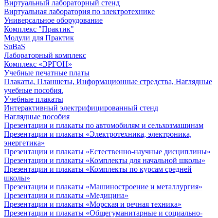
Виртуальный лабораторный стенд
Виртуальная лаборатория по электротехнике
Универсальное оборудование
Комплекс "Практик"
Модули для Практик
SuBaS
Лабораторный комплекс
Комплекс «ЭРГОН»
Учебные печатные платы
Плакаты, Планшеты, Информационные стредства, Наглядные
учебные пособия.
Учебные плакаты
Интерактивный электрифицированный стенд
Наглядные пособия
Презентации и плакаты по автомобилям и сельхозмашинам
Презентации и плакаты «Электротехника, электроника,
энергетика»
Презентации и плакаты «Естественно-научные дисциплины»
Презентации и плакаты «Комплекты для начальной школы»
Презентации и плакаты «Комплекты по курсам средней
школы»
Презентации и плакаты «Машиностроение и металлургия»
Презентации и плакаты «Медицина»
Презентации и плакаты «Морская и речная техника»
Презентации и плакаты «Общегуманитарные и социально-