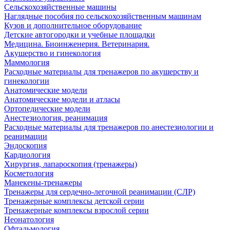
Сельскохозяйственные машины
Наглядные пособия по сельскохозяйственным машинам
Кузов и дополнительное оборудование
Детские автогородки и учебные площадки
Медицина. Биоинженерия. Ветеринария.
Акушерство и гинекология
Маммология
Расходные материалы для тренажеров по акушерству и
гинекологии
Анатомические модели
Анатомические модели и атласы
Ортопедические модели
Анестезиология, реанимация
Расходные материалы для тренажеров по анестезиологии и
реанимации
Эндоскопия
Кардиология
Хирургия, лапароскопия (тренажеры)
Косметология
Манекены-тренажеры
Тренажеры для сердечно-легочной реанимации (СЛР)
Тренажерные комплексы детской серии
Тренажерные комплексы взрослой серии
Неонатология
Офтальмология