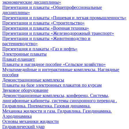
экономические дисциплины»
Презентации и плакаты «Общепрофессиональные
дисциплины»
Презентации и плакаты «Пищевая и легкая промышленность»
Презентации и плакаты «Строительство»
Презентации и плакаты «Военная техника»
Презентации и плакаты «Железнодорожный транспорт»
Презентации и плакаты «Животноводство и
растениеводство»
Презентация и плакаты «Газ и нефть»
Электронные плакаты
Плакат-планшет
Плакаты и наглядное пособие «Сельское хозяйство»
Мультимедийные и интерактивные комплексы. Наглядные
пособия
Демонстрационные комплексы
Плакаты на базе электронных плакатов по курсам
Звуковое оборудование
Демонстрационные комплексы, конференц. Системы,
лингафонные кабинеты, системы синхронного перевода .
Гидравлика. Пневматика. Газовая динамика.
Механика жидкости и газа. Гидравлика. Газодинамика.
Аэродинамика
Основы механики жидкости
Гидравлический удар