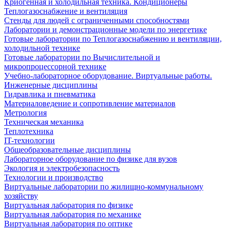
Криогенная и холодильная техника. Кондиционеры
Теплогазоснабжение и вентиляция
Стенды для людей с ограниченными способностями
Лаборатории и демонстрационные модели по энергетике
Готовые лаборатории по Теплогазоснабжению и вентиляции,
холодильной технике
Готовые лаборатории по Вычислительной и
микропроцессорной технике
Учебно-лабораторное оборудование. Виртуальные работы.
Инженерные дисциплины
Гидравлика и пневматика
Материаловедение и сопротивление материалов
Метрология
Техническая механика
Теплотехника
IT-технологии
Общеобразовательные дисциплины
Лабораторное оборудование по физике для вузов
Экология и электробезопасность
Технологии и производство
Виртуальные лаборатории по жилищно-коммунальному
хозяйству
Виртуальная лаборатория по физике
Виртуальная лаборатория по механике
Виртуальная лаборатория по оптике