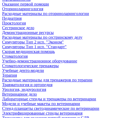
Оказание первой помощи
Оториноларингология
Расходные материалы по оториноларингологии
Педиатрия
Проктология
Сестринское дело
Демонстрационные ресурсы
Расходные материалы по сестринскому делу
Симуляторы Тип 2 исп. "Эконом"
Симуляторы Тип 1 исп. "Стандарт"
Скорая медицинская помощь
Стоматология
Учебно-демонстрационное оборудование
Стоматологические тренажеры
Учебные денто-модели
Терапия
Расходные материалы для тренажеров по терапии
Травматология и ортопедия
Урология, эндоурология
Ветеринарное дело
Лабораторные стенды и тренажеры по ветеринарии
Модели и учебные макеты по ветеринарии
Стенд-планшеты светодинамические по ветеринарии
Электрифицированные стенды ветеринария
Тренажеры для оказания первой помощи и СЛР