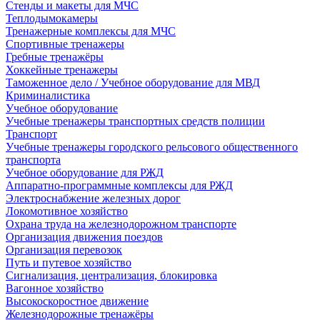
Стенды и макеты для МЧС
Теплодымокамеры
Тренажерные комплексы для МЧС
Спортивные тренажеры
Гребные тренажёры
Хоккейные тренажеры
Таможенное дело / Учебное оборудование для МВД
Криминалистика
Учебное оборудование
Учебные тренажеры транспортных средств полиции
Транспорт
Учебные тренажеры городского рельсового общественного
транспорта
Учебное оборудование для РЖД
Аппаратно-программные комплексы для РЖД
Электроснабжение железных дорог
Локомотивное хозяйство
Охрана труда на железнодорожном транспорте
Организация движения поездов
Организация перевозок
Путь и путевое хозяйство
Сигнализация, централизация, блокировка
Вагонное хозяйство
Высокоскоростное движение
Железнодорожные тренажёры