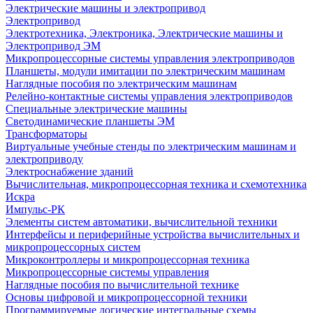
Электрические машины и электропривод
Электропривод
Электротехника, Электроника, Электрические машины и
Электропривод ЭМ
Микропроцессорные системы управления электроприводов
Планшеты, модули имитации по электрическим машинам
Наглядные пособия по электрическим машинам
Релейно-контактные системы управления электроприводов
Специальные электрические машины
Светодинамические планшеты ЭМ
Трансформаторы
Виртуальные учебные стенды по электрическим машинам и
электроприводу
Электроснабжение зданий
Вычислительная, микропроцессорная техника и схемотехника
Искра
Импульс-РК
Элементы систем автоматики, вычислительной техники
Интерфейсы и периферийные устройства вычислительных и
микропроцессорных систем
Микроконтроллеры и микропроцессорная техника
Микропроцессорные системы управления
Наглядные пособия по вычислительной технике
Основы цифровой и микропроцессорной техники
Программируемые логические интегральные схемы