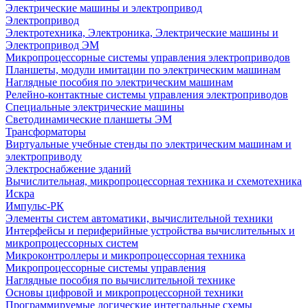
Электрические машины и электропривод
Электропривод
Электротехника, Электроника, Электрические машины и
Электропривод ЭМ
Микропроцессорные системы управления электроприводов
Планшеты, модули имитации по электрическим машинам
Наглядные пособия по электрическим машинам
Релейно-контактные системы управления электроприводов
Специальные электрические машины
Светодинамические планшеты ЭМ
Трансформаторы
Виртуальные учебные стенды по электрическим машинам и
электроприводу
Электроснабжение зданий
Вычислительная, микропроцессорная техника и схемотехника
Искра
Импульс-РК
Элементы систем автоматики, вычислительной техники
Интерфейсы и периферийные устройства вычислительных и
микропроцессорных систем
Микроконтроллеры и микропроцессорная техника
Микропроцессорные системы управления
Наглядные пособия по вычислительной технике
Основы цифровой и микропроцессорной техники
Программируемые логические интегральные схемы