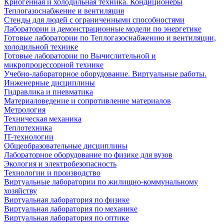
Криогенная и холодильная техника. Кондиционеры
Теплогазоснабжение и вентиляция
Стенды для людей с ограниченными способностями
Лаборатории и демонстрационные модели по энергетике
Готовые лаборатории по Теплогазоснабжению и вентиляции,
холодильной технике
Готовые лаборатории по Вычислительной и
микропроцессорной технике
Учебно-лабораторное оборудование. Виртуальные работы.
Инженерные дисциплины
Гидравлика и пневматика
Материаловедение и сопротивление материалов
Метрология
Техническая механика
Теплотехника
IT-технологии
Общеобразовательные дисциплины
Лабораторное оборудование по физике для вузов
Экология и электробезопасность
Технологии и производство
Виртуальные лаборатории по жилищно-коммунальному
хозяйству
Виртуальная лаборатория по физике
Виртуальная лаборатория по механике
Виртуальная лаборатория по оптике