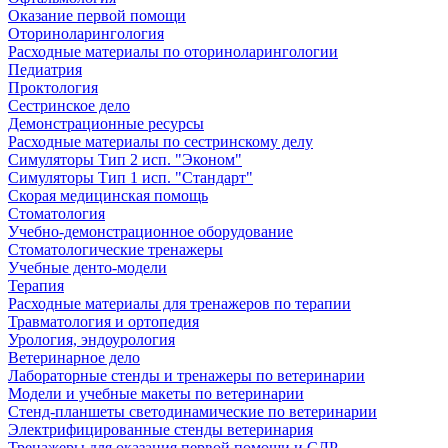
Оказание первой помощи
Оториноларингология
Расходные материалы по оториноларингологии
Педиатрия
Проктология
Сестринское дело
Демонстрационные ресурсы
Расходные материалы по сестринскому делу
Симуляторы Тип 2 исп. "Эконом"
Симуляторы Тип 1 исп. "Стандарт"
Скорая медицинская помощь
Стоматология
Учебно-демонстрационное оборудование
Стоматологические тренажеры
Учебные денто-модели
Терапия
Расходные материалы для тренажеров по терапии
Травматология и ортопедия
Урология, эндоурология
Ветеринарное дело
Лабораторные стенды и тренажеры по ветеринарии
Модели и учебные макеты по ветеринарии
Стенд-планшеты светодинамические по ветеринарии
Электрифицированные стенды ветеринария
Тренажеры для оказания первой помощи и СЛР