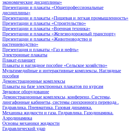
экономические дисциплины»
Презентации и плакаты «Общепрофессиональные
дисциплины»
Презентации и плакаты «Пищевая и легкая промышленность»
Презентации и плакаты «Строительство»
Презентации и плакаты «Военная техника»
Презентации и плакаты «Железнодорожный транспорт»
Презентации и плакаты «Животноводство и
растениеводство»
Презентация и плакаты «Газ и нефть»
Электронные плакаты
Плакат-планшет
Плакаты и наглядное пособие «Сельское хозяйство»
Мультимедийные и интерактивные комплексы. Наглядные
пособия
Демонстрационные комплексы
Плакаты на базе электронных плакатов по курсам
Звуковое оборудование
Демонстрационные комплексы, конференц. Системы,
лингафонные кабинеты, системы синхронного перевода .
Гидравлика. Пневматика. Газовая динамика.
Механика жидкости и газа. Гидравлика. Газодинамика.
Аэродинамика
Основы механики жидкости
Гидравлический удар