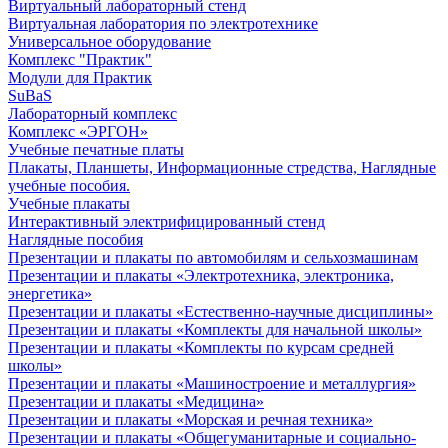
Виртуальный лабораторный стенд
Виртуальная лаборатория по электротехнике
Универсальное оборудование
Комплекс "Практик"
Модули для Практик
SuBaS
Лабораторный комплекс
Комплекс «ЭРГОН»
Учебные печатные платы
Плакаты, Планшеты, Информационные стредства, Наглядные
учебные пособия.
Учебные плакаты
Интерактивный электрифицированный стенд
Наглядные пособия
Презентации и плакаты по автомобилям и сельхозмашинам
Презентации и плакаты «Электротехника, электроника,
энергетика»
Презентации и плакаты «Естественно-научные дисциплины»
Презентации и плакаты «Комплекты для начальной школы»
Презентации и плакаты «Комплекты по курсам средней
школы»
Презентации и плакаты «Машиностроение и металлургия»
Презентации и плакаты «Медицина»
Презентации и плакаты «Морская и речная техника»
Презентации и плакаты «Общегуманитарные и социально-