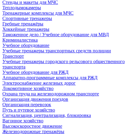
Стенды и макеты для МЧС
Теплодымокамеры
Тренажерные комплексы для МЧС
Спортивные тренажеры
Гребные тренажёры
Хоккейные тренажеры
Таможенное дело / Учебное оборудование для МВД
Криминалистика
Учебное оборудование
Учебные тренажеры транспортных средств полиции
Транспорт
Учебные тренажеры городского рельсового общественного
транспорта
Учебное оборудование для РЖД
Аппаратно-программные комплексы для РЖД
Электроснабжение железных дорог
Локомотивное хозяйство
Охрана труда на железнодорожном транспорте
Организация движения поездов
Организация перевозок
Путь и путевое хозяйство
Сигнализация, централизация, блокировка
Вагонное хозяйство
Высокоскоростное движение
Железнодорожные тренажёры