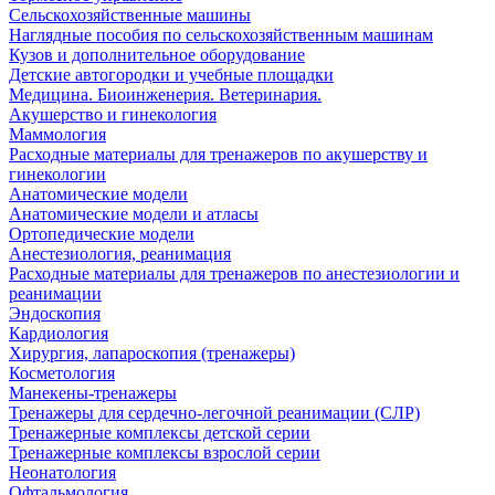
Сельскохозяйственные машины
Наглядные пособия по сельскохозяйственным машинам
Кузов и дополнительное оборудование
Детские автогородки и учебные площадки
Медицина. Биоинженерия. Ветеринария.
Акушерство и гинекология
Маммология
Расходные материалы для тренажеров по акушерству и
гинекологии
Анатомические модели
Анатомические модели и атласы
Ортопедические модели
Анестезиология, реанимация
Расходные материалы для тренажеров по анестезиологии и
реанимации
Эндоскопия
Кардиология
Хирургия, лапароскопия (тренажеры)
Косметология
Манекены-тренажеры
Тренажеры для сердечно-легочной реанимации (СЛР)
Тренажерные комплексы детской серии
Тренажерные комплексы взрослой серии
Неонатология
Офтальмология