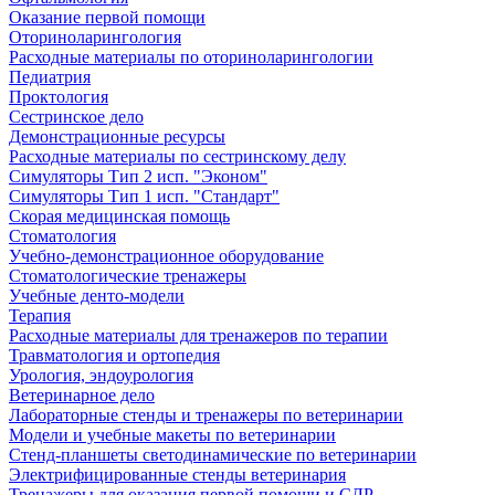
Оказание первой помощи
Оториноларингология
Расходные материалы по оториноларингологии
Педиатрия
Проктология
Сестринское дело
Демонстрационные ресурсы
Расходные материалы по сестринскому делу
Симуляторы Тип 2 исп. "Эконом"
Симуляторы Тип 1 исп. "Стандарт"
Скорая медицинская помощь
Стоматология
Учебно-демонстрационное оборудование
Стоматологические тренажеры
Учебные денто-модели
Терапия
Расходные материалы для тренажеров по терапии
Травматология и ортопедия
Урология, эндоурология
Ветеринарное дело
Лабораторные стенды и тренажеры по ветеринарии
Модели и учебные макеты по ветеринарии
Стенд-планшеты светодинамические по ветеринарии
Электрифицированные стенды ветеринария
Тренажеры для оказания первой помощи и СЛР