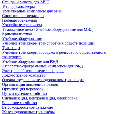
Стенды и макеты для МЧС
Теплодымокамеры
Тренажерные комплексы для МЧС
Спортивные тренажеры
Гребные тренажёры
Хоккейные тренажеры
Таможенное дело / Учебное оборудование для МВД
Криминалистика
Учебное оборудование
Учебные тренажеры транспортных средств полиции
Транспорт
Учебные тренажеры городского рельсового общественного
транспорта
Учебное оборудование для РЖД
Аппаратно-программные комплексы для РЖД
Электроснабжение железных дорог
Локомотивное хозяйство
Охрана труда на железнодорожном транспорте
Организация движения поездов
Организация перевозок
Путь и путевое хозяйство
Сигнализация, централизация, блокировка
Вагонное хозяйство
Высокоскоростное движение
Железнодорожные тренажёры