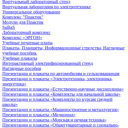
Виртуальный лабораторный стенд
Виртуальная лаборатория по электротехнике
Универсальное оборудование
Комплекс "Практик"
Модули для Практик
SuBaS
Лабораторный комплекс
Комплекс «ЭРГОН»
Учебные печатные платы
Плакаты, Планшеты, Информационные стредства, Наглядные
учебные пособия.
Учебные плакаты
Интерактивный электрифицированный стенд
Наглядные пособия
Презентации и плакаты по автомобилям и сельхозмашинам
Презентации и плакаты «Электротехника, электроника,
энергетика»
Презентации и плакаты «Естественно-научные дисциплины»
Презентации и плакаты «Комплекты для начальной школы»
Презентации и плакаты «Комплекты по курсам средней
школы»
Презентации и плакаты «Машиностроение и металлургия»
Презентации и плакаты «Медицина»
Презентации и плакаты «Морская и речная техника»
Презентации и плакаты «Общегуманитарные и социально-