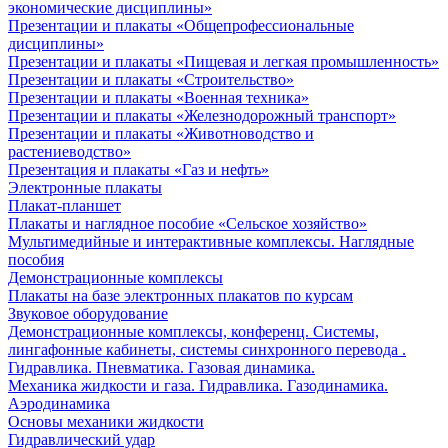
экономические дисциплины»
Презентации и плакаты «Общепрофессиональные
дисциплины»
Презентации и плакаты «Пищевая и легкая промышленность»
Презентации и плакаты «Строительство»
Презентации и плакаты «Военная техника»
Презентации и плакаты «Железнодорожный транспорт»
Презентации и плакаты «Животноводство и
растениеводство»
Презентация и плакаты «Газ и нефть»
Электронные плакаты
Плакат-планшет
Плакаты и наглядное пособие «Сельское хозяйство»
Мультимедийные и интерактивные комплексы. Наглядные
пособия
Демонстрационные комплексы
Плакаты на базе электронных плакатов по курсам
Звуковое оборудование
Демонстрационные комплексы, конференц. Системы,
лингафонные кабинеты, системы синхронного перевода .
Гидравлика. Пневматика. Газовая динамика.
Механика жидкости и газа. Гидравлика. Газодинамика.
Аэродинамика
Основы механики жидкости
Гидравлический удар