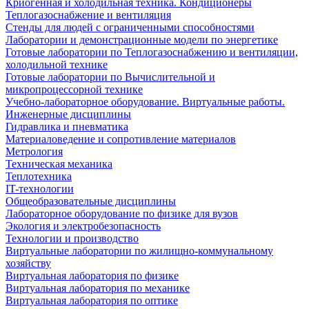
Криогенная и холодильная техника. Кондиционеры
Теплогазоснабжение и вентиляция
Стенды для людей с ограниченными способностями
Лаборатории и демонстрационные модели по энергетике
Готовые лаборатории по Теплогазоснабжению и вентиляции,
холодильной технике
Готовые лаборатории по Вычислительной и
микропроцессорной технике
Учебно-лабораторное оборудование. Виртуальные работы.
Инженерные дисциплины
Гидравлика и пневматика
Материаловедение и сопротивление материалов
Метрология
Техническая механика
Теплотехника
IT-технологии
Общеобразовательные дисциплины
Лабораторное оборудование по физике для вузов
Экология и электробезопасность
Технологии и производство
Виртуальные лаборатории по жилищно-коммунальному
хозяйству
Виртуальная лаборатория по физике
Виртуальная лаборатория по механике
Виртуальная лаборатория по оптике