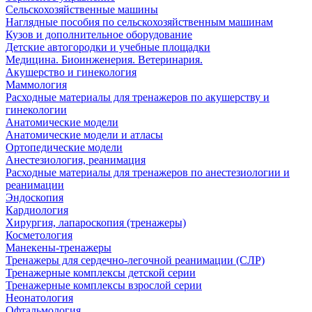
Сельскохозяйственные машины
Наглядные пособия по сельскохозяйственным машинам
Кузов и дополнительное оборудование
Детские автогородки и учебные площадки
Медицина. Биоинженерия. Ветеринария.
Акушерство и гинекология
Маммология
Расходные материалы для тренажеров по акушерству и
гинекологии
Анатомические модели
Анатомические модели и атласы
Ортопедические модели
Анестезиология, реанимация
Расходные материалы для тренажеров по анестезиологии и
реанимации
Эндоскопия
Кардиология
Хирургия, лапароскопия (тренажеры)
Косметология
Манекены-тренажеры
Тренажеры для сердечно-легочной реанимации (СЛР)
Тренажерные комплексы детской серии
Тренажерные комплексы взрослой серии
Неонатология
Офтальмология