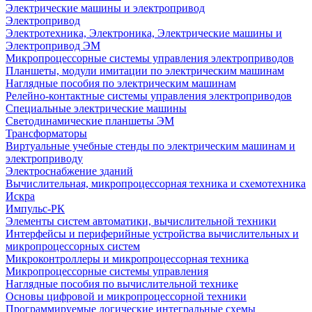
Электрические машины и электропривод
Электропривод
Электротехника, Электроника, Электрические машины и
Электропривод ЭМ
Микропроцессорные системы управления электроприводов
Планшеты, модули имитации по электрическим машинам
Наглядные пособия по электрическим машинам
Релейно-контактные системы управления электроприводов
Специальные электрические машины
Светодинамические планшеты ЭМ
Трансформаторы
Виртуальные учебные стенды по электрическим машинам и
электроприводу
Электроснабжение зданий
Вычислительная, микропроцессорная техника и схемотехника
Искра
Импульс-РК
Элементы систем автоматики, вычислительной техники
Интерфейсы и периферийные устройства вычислительных и
микропроцессорных систем
Микроконтроллеры и микропроцессорная техника
Микропроцессорные системы управления
Наглядные пособия по вычислительной технике
Основы цифровой и микропроцессорной техники
Программируемые логические интегральные схемы