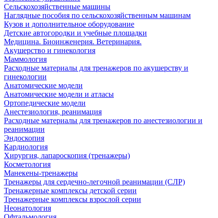
Сельскохозяйственные машины
Наглядные пособия по сельскохозяйственным машинам
Кузов и дополнительное оборудование
Детские автогородки и учебные площадки
Медицина. Биоинженерия. Ветеринария.
Акушерство и гинекология
Маммология
Расходные материалы для тренажеров по акушерству и
гинекологии
Анатомические модели
Анатомические модели и атласы
Ортопедические модели
Анестезиология, реанимация
Расходные материалы для тренажеров по анестезиологии и
реанимации
Эндоскопия
Кардиология
Хирургия, лапароскопия (тренажеры)
Косметология
Манекены-тренажеры
Тренажеры для сердечно-легочной реанимации (СЛР)
Тренажерные комплексы детской серии
Тренажерные комплексы взрослой серии
Неонатология
Офтальмология