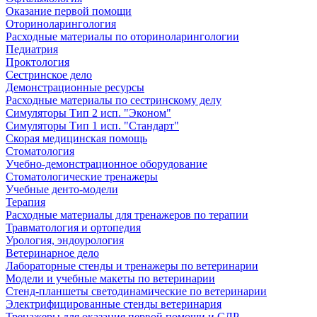
Оказание первой помощи
Оториноларингология
Расходные материалы по оториноларингологии
Педиатрия
Проктология
Сестринское дело
Демонстрационные ресурсы
Расходные материалы по сестринскому делу
Симуляторы Тип 2 исп. "Эконом"
Симуляторы Тип 1 исп. "Стандарт"
Скорая медицинская помощь
Стоматология
Учебно-демонстрационное оборудование
Стоматологические тренажеры
Учебные денто-модели
Терапия
Расходные материалы для тренажеров по терапии
Травматология и ортопедия
Урология, эндоурология
Ветеринарное дело
Лабораторные стенды и тренажеры по ветеринарии
Модели и учебные макеты по ветеринарии
Стенд-планшеты светодинамические по ветеринарии
Электрифицированные стенды ветеринария
Тренажеры для оказания первой помощи и СЛР