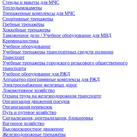
Стенды и макеты для МЧС
Теплодымокамеры
Тренажерные комплексы для МЧС
Спортивные тренажеры
Гребные тренажёры
Хоккейные тренажеры
Таможенное дело / Учебное оборудование для МВД
Криминалистика
Учебное оборудование
Учебные тренажеры транспортных средств полиции
Транспорт
Учебные тренажеры городского рельсового общественного
транспорта
Учебное оборудование для РЖД
Аппаратно-программные комплексы для РЖД
Электроснабжение железных дорог
Локомотивное хозяйство
Охрана труда на железнодорожном транспорте
Организация движения поездов
Организация перевозок
Путь и путевое хозяйство
Сигнализация, централизация, блокировка
Вагонное хозяйство
Высокоскоростное движение
Железнодорожные тренажёры