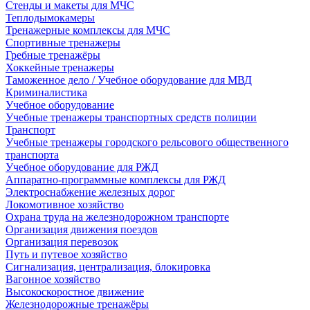
Стенды и макеты для МЧС
Теплодымокамеры
Тренажерные комплексы для МЧС
Спортивные тренажеры
Гребные тренажёры
Хоккейные тренажеры
Таможенное дело / Учебное оборудование для МВД
Криминалистика
Учебное оборудование
Учебные тренажеры транспортных средств полиции
Транспорт
Учебные тренажеры городского рельсового общественного
транспорта
Учебное оборудование для РЖД
Аппаратно-программные комплексы для РЖД
Электроснабжение железных дорог
Локомотивное хозяйство
Охрана труда на железнодорожном транспорте
Организация движения поездов
Организация перевозок
Путь и путевое хозяйство
Сигнализация, централизация, блокировка
Вагонное хозяйство
Высокоскоростное движение
Железнодорожные тренажёры