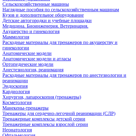
Сельскохозяйственные машины
Наглядные пособия по сельскохозяйственным машинам
Кузов и дополнительное оборудование
Детские автогородки и учебные площадки
Медицина. Биоинженерия. Ветеринария.
Акушерство и гинекология
Маммология
Расходные материалы для тренажеров по акушерству и
гинекологии
Анатомические модели
Анатомические модели и атласы
Ортопедические модели
Анестезиология, реанимация
Расходные материалы для тренажеров по анестезиологии и
реанимации
Эндоскопия
Кардиология
Хирургия, лапароскопия (тренажеры)
Косметология
Манекены-тренажеры
Тренажеры для сердечно-легочной реанимации (СЛР)
Тренажерные комплексы детской серии
Тренажерные комплексы взрослой серии
Неонатология
Офтальмология