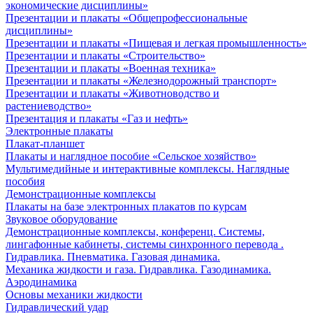
экономические дисциплины»
Презентации и плакаты «Общепрофессиональные
дисциплины»
Презентации и плакаты «Пищевая и легкая промышленность»
Презентации и плакаты «Строительство»
Презентации и плакаты «Военная техника»
Презентации и плакаты «Железнодорожный транспорт»
Презентации и плакаты «Животноводство и
растениеводство»
Презентация и плакаты «Газ и нефть»
Электронные плакаты
Плакат-планшет
Плакаты и наглядное пособие «Сельское хозяйство»
Мультимедийные и интерактивные комплексы. Наглядные
пособия
Демонстрационные комплексы
Плакаты на базе электронных плакатов по курсам
Звуковое оборудование
Демонстрационные комплексы, конференц. Системы,
лингафонные кабинеты, системы синхронного перевода .
Гидравлика. Пневматика. Газовая динамика.
Механика жидкости и газа. Гидравлика. Газодинамика.
Аэродинамика
Основы механики жидкости
Гидравлический удар