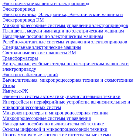
Электрические машины и электропривод
Электропривод
Электротехника, Электроника, Электрические машины и
Электропривод ЭМ
Микропроцессорные системы управления электроприводов
Планшеты, модули имитации по электрическим машинам
Наглядные пособия по электрическим машинам
Релейно-контактные системы управления электроприводов
Специальные электрические машины
Светодинамические планшеты ЭМ
Трансформаторы
Виртуальные учебные стенды по электрическим машинам и
электроприводу
Электроснабжение зданий
Вычислительная, микропроцессорная техника и схемотехника
Искра
Импульс-РК
Элементы систем автоматики, вычислительной техники
Интерфейсы и периферийные устройства вычислительных и
микропроцессорных систем
Микроконтроллеры и микропроцессорная техника
Микропроцессорные системы управления
Наглядные пособия по вычислительной технике
Основы цифровой и микропроцессорной техники
Программируемые логические интегральные схемы