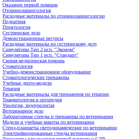
Оказание первой помощи
Оториноларингология
Расходные материалы по оториноларингологии
Педиатрия
Проктология
Сестринское дело
Демонстрационные ресурсы
Расходные материалы по сестринскому делу
Симуляторы Тип 2 исп. "Эконом"
Симуляторы Тип 1 исп. "Стандарт"
Скорая медицинская помощь
Стоматология
Учебно-демонстрационное оборудование
Стоматологические тренажеры
Учебные денто-модели
Терапия
Расходные материалы для тренажеров по терапии
Травматология и ортопедия
Урология, эндоурология
Ветеринарное дело
Лабораторные стенды и тренажеры по ветеринарии
Модели и учебные макеты по ветеринарии
Стенд-планшеты светодинамические по ветеринарии
Электрифицированные стенды ветеринария
Тренажеры для оказания первой помощи и СЛР