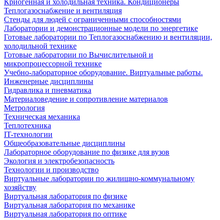
Криогенная и холодильная техника. Кондиционеры
Теплогазоснабжение и вентиляция
Стенды для людей с ограниченными способностями
Лаборатории и демонстрационные модели по энергетике
Готовые лаборатории по Теплогазоснабжению и вентиляции,
холодильной технике
Готовые лаборатории по Вычислительной и
микропроцессорной технике
Учебно-лабораторное оборудование. Виртуальные работы.
Инженерные дисциплины
Гидравлика и пневматика
Материаловедение и сопротивление материалов
Метрология
Техническая механика
Теплотехника
IT-технологии
Общеобразовательные дисциплины
Лабораторное оборудование по физике для вузов
Экология и электробезопасность
Технологии и производство
Виртуальные лаборатории по жилищно-коммунальному
хозяйству
Виртуальная лаборатория по физике
Виртуальная лаборатория по механике
Виртуальная лаборатория по оптике