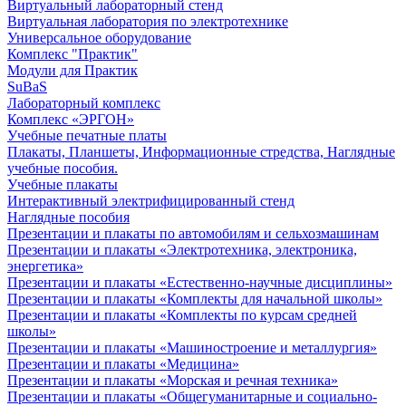
Виртуальный лабораторный стенд
Виртуальная лаборатория по электротехнике
Универсальное оборудование
Комплекс "Практик"
Модули для Практик
SuBaS
Лабораторный комплекс
Комплекс «ЭРГОН»
Учебные печатные платы
Плакаты, Планшеты, Информационные стредства, Наглядные
учебные пособия.
Учебные плакаты
Интерактивный электрифицированный стенд
Наглядные пособия
Презентации и плакаты по автомобилям и сельхозмашинам
Презентации и плакаты «Электротехника, электроника,
энергетика»
Презентации и плакаты «Естественно-научные дисциплины»
Презентации и плакаты «Комплекты для начальной школы»
Презентации и плакаты «Комплекты по курсам средней
школы»
Презентации и плакаты «Машиностроение и металлургия»
Презентации и плакаты «Медицина»
Презентации и плакаты «Морская и речная техника»
Презентации и плакаты «Общегуманитарные и социально-