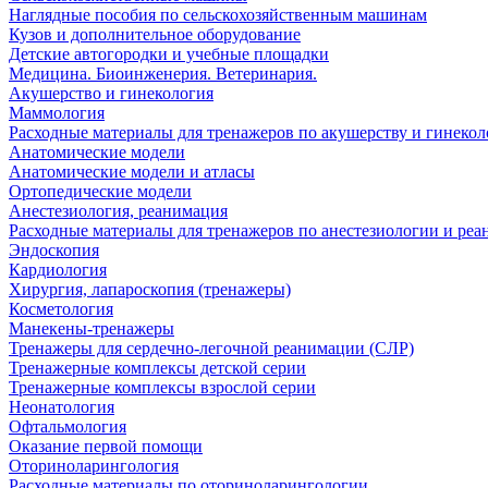
Наглядные пособия по сельскохозяйственным машинам
Кузов и дополнительное оборудование
Детские автогородки и учебные площадки
Медицина. Биоинженерия. Ветеринария.
Акушерство и гинекология
Маммология
Расходные материалы для тренажеров по акушерству и гинеко
Анатомические модели
Анатомические модели и атласы
Ортопедические модели
Анестезиология, реанимация
Расходные материалы для тренажеров по анестезиологии и ре
Эндоскопия
Кардиология
Хирургия, лапароскопия (тренажеры)
Косметология
Манекены-тренажеры
Тренажеры для сердечно-легочной реанимации (СЛР)
Тренажерные комплексы детской серии
Тренажерные комплексы взрослой серии
Неонатология
Офтальмология
Оказание первой помощи
Оториноларингология
Расходные материалы по оториноларингологии