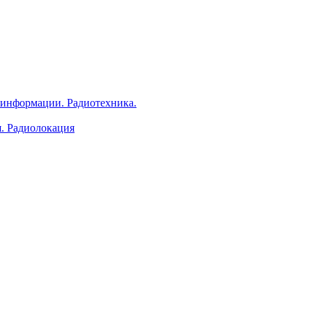
 информации. Радиотехника.
я. Радиолокация