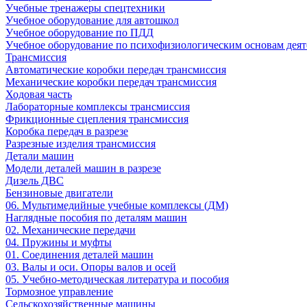
Учебные тренажеры спецтехники
Учебное оборудование для автошкол
Учебное оборудование по ПДД
Учебное оборудование по психофизиологическим основам деят
Трансмиссия
Автоматические коробки передач трансмиссия
Механические коробки передач трансмиссия
Ходовая часть
Лабораторные комплексы трансмиссия
Фрикционные сцепления трансмиссия
Коробка передач в разрезе
Разрезные изделия трансмиссия
Детали машин
Модели деталей машин в разрезе
Дизель ДВС
Бензиновые двигатели
06. Мультимедийные учебные комплексы (ДМ)
Наглядные пособия по деталям машин
02. Механические передачи
04. Пружины и муфты
01. Соединения деталей машин
03. Валы и оси. Опоры валов и осей
05. Учебно-методическая литература и пособия
Тормозное управление
Сельскохозяйственные машины