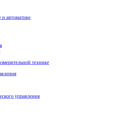
 и автоматике
я
е
змерительной технике
авления
еского управления