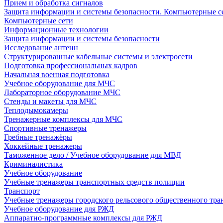
Прием и обработка сигналов
Защита информации и системы безопасности. Компьютерные се
Компьютерные сети
Информационные технологии
Защита информации и системы безопасности
Исследование антенн
Структурированные кабельные системы и электросети
Подготовка профессиональных кадров
Начальная военная подготовка
Учебное оборудование для МЧС
Лабораторное оборудование МЧС
Стенды и макеты для МЧС
Теплодымокамеры
Тренажерные комплексы для МЧС
Спортивные тренажеры
Гребные тренажёры
Хоккейные тренажеры
Таможенное дело / Учебное оборудование для МВД
Криминалистика
Учебное оборудование
Учебные тренажеры транспортных средств полиции
Транспорт
Учебные тренажеры городского рельсового общественного тра
Учебное оборудование для РЖД
Аппаратно-программные комплексы для РЖД