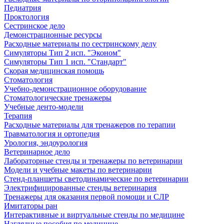
Педиатрия
Проктология
Сестринское дело
Демонстрационные ресурсы
Расходные материалы по сестринскому делу
Симуляторы Тип 2 исп. "Эконом"
Симуляторы Тип 1 исп. "Стандарт"
Скорая медицинская помощь
Стоматология
Учебно-демонстрационное оборудование
Стоматологические тренажеры
Учебные денто-модели
Терапия
Расходные материалы для тренажеров по терапии
Травматология и ортопедия
Урология, эндоурология
Ветеринарное дело
Лабораторные стенды и тренажеры по ветеринарии
Модели и учебные макеты по ветеринарии
Стенд-планшеты светодинамические по ветеринарии
Электрифицированные стенды ветеринария
Тренажеры для оказания первой помощи и СЛР
Имитаторы ран
Интерактивные и виртуальные стенды по медицине
Наглядные пособия по медицине