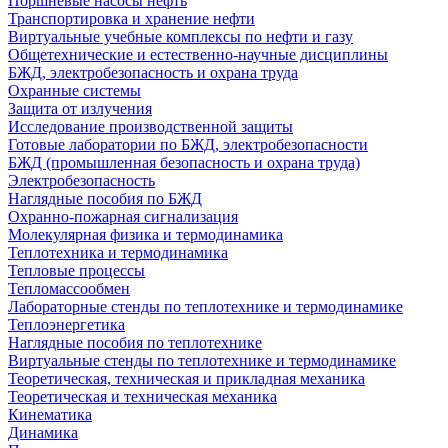
Поршневые насосы нефть
Транспортировка и хранение нефти
Виртуальные учебные комплексы по нефти и газу
Общетехнические и естественно-научные дисциплины
БЖД, электробезопасность и охрана труда
Охранные системы
Защита от излучения
Исследование производственной защиты
Готовые лаборатории по БЖД, электробезопасности
БЖД (промышленная безопасность и охрана труда)
Электробезопасность
Наглядные пособия по БЖД
Охранно-пожарная сигнализация
Молекулярная физика и термодинамика
Теплотехника и термодинамика
Тепловые процессы
Тепломассообмен
Лабораторные стенды по теплотехнике и термодинамике
Теплоэнергетика
Наглядные пособия по теплотехнике
Виртуальные стенды по теплотехнике и термодинамике
Теоретическая, техническая и прикладная механика
Теоретическая и техническая механика
Кинематика
Динамика