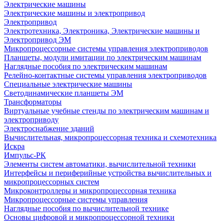
Электрические машины
Электрические машины и электропривод
Электропривод
Электротехника, Электроника, Электрические машины и
Электропривод ЭМ
Микропроцессорные системы управления электроприводов
Планшеты, модули имитации по электрическим машинам
Наглядные пособия по электрическим машинам
Релейно-контактные системы управления электроприводов
Специальные электрические машины
Светодинамические планшеты ЭМ
Трансформаторы
Виртуальные учебные стенды по электрическим машинам и
электроприводу
Электроснабжение зданий
Вычислительная, микропроцессорная техника и схемотехника
Искра
Импульс-РК
Элементы систем автоматики, вычислительной техники
Интерфейсы и периферийные устройства вычислительных и
микропроцессорных систем
Микроконтроллеры и микропроцессорная техника
Микропроцессорные системы управления
Наглядные пособия по вычислительной технике
Основы цифровой и микропроцессорной техники