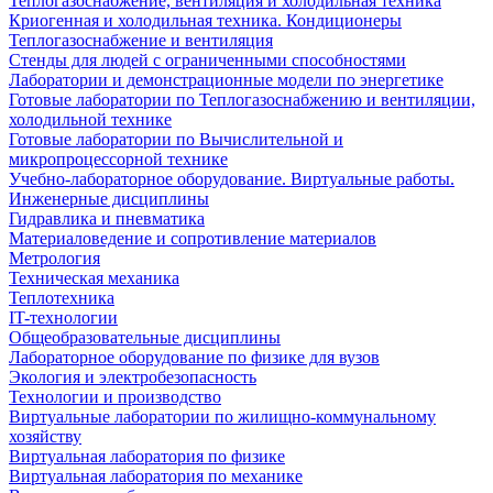
Теплогазоснабжение, вентиляция и холодильная техника
Криогенная и холодильная техника. Кондиционеры
Теплогазоснабжение и вентиляция
Стенды для людей с ограниченными способностями
Лаборатории и демонстрационные модели по энергетике
Готовые лаборатории по Теплогазоснабжению и вентиляции,
холодильной технике
Готовые лаборатории по Вычислительной и
микропроцессорной технике
Учебно-лабораторное оборудование. Виртуальные работы.
Инженерные дисциплины
Гидравлика и пневматика
Материаловедение и сопротивление материалов
Метрология
Техническая механика
Теплотехника
IT-технологии
Общеобразовательные дисциплины
Лабораторное оборудование по физике для вузов
Экология и электробезопасность
Технологии и производство
Виртуальные лаборатории по жилищно-коммунальному
хозяйству
Виртуальная лаборатория по физике
Виртуальная лаборатория по механике