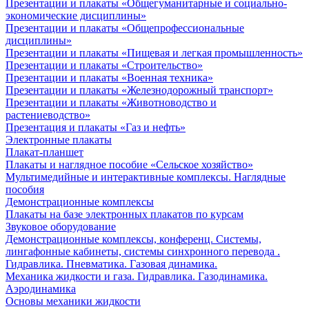
Презентации и плакаты «Общегуманитарные и социально-
экономические дисциплины»
Презентации и плакаты «Общепрофессиональные
дисциплины»
Презентации и плакаты «Пищевая и легкая промышленность»
Презентации и плакаты «Строительство»
Презентации и плакаты «Военная техника»
Презентации и плакаты «Железнодорожный транспорт»
Презентации и плакаты «Животноводство и
растениеводство»
Презентация и плакаты «Газ и нефть»
Электронные плакаты
Плакат-планшет
Плакаты и наглядное пособие «Сельское хозяйство»
Мультимедийные и интерактивные комплексы. Наглядные
пособия
Демонстрационные комплексы
Плакаты на базе электронных плакатов по курсам
Звуковое оборудование
Демонстрационные комплексы, конференц. Системы,
лингафонные кабинеты, системы синхронного перевода .
Гидравлика. Пневматика. Газовая динамика.
Механика жидкости и газа. Гидравлика. Газодинамика.
Аэродинамика
Основы механики жидкости