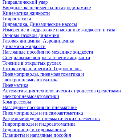
Гидравлический удар
Вводные эксперименты по аэродинамике
Кинематика жидкости
Гидростатика
Гидравлика. Динамические насосы
Измерение в гидравлике и механике жидкости и газа
Основы газовой динамики
Газовая динамика. Аэродинамика
Динамика жидкости
Наглядные пособия по механике жидкости
Специальные вопросы течения жидкости
Течение в открытых руслах
Лоток гидравлический. Гидроканалы
Пневмоприводы, пневмоавтоматика и
электропневмоавтоматика
Пневматика
Автоматизация технологических процессов средствами
электропневмоавтоматики
Компрессоры
Наглядные пособия по пневматике
Пневмоприводы и пневмоавтоматика
Разрезные модели пневматических элементов
Гидроприводы и гидроавтоматика
Гидропривод и гидромашины
Планшеты и наглядные пособия