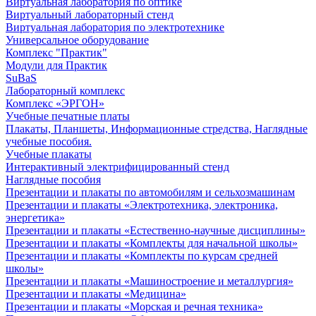
Виртуальная лаборатория по оптике
Виртуальный лабораторный стенд
Виртуальная лаборатория по электротехнике
Универсальное оборудование
Комплекс "Практик"
Модули для Практик
SuBaS
Лабораторный комплекс
Комплекс «ЭРГОН»
Учебные печатные платы
Плакаты, Планшеты, Информационные стредства, Наглядные
учебные пособия.
Учебные плакаты
Интерактивный электрифицированный стенд
Наглядные пособия
Презентации и плакаты по автомобилям и сельхозмашинам
Презентации и плакаты «Электротехника, электроника,
энергетика»
Презентации и плакаты «Естественно-научные дисциплины»
Презентации и плакаты «Комплекты для начальной школы»
Презентации и плакаты «Комплекты по курсам средней
школы»
Презентации и плакаты «Машиностроение и металлургия»
Презентации и плакаты «Медицина»
Презентации и плакаты «Морская и речная техника»