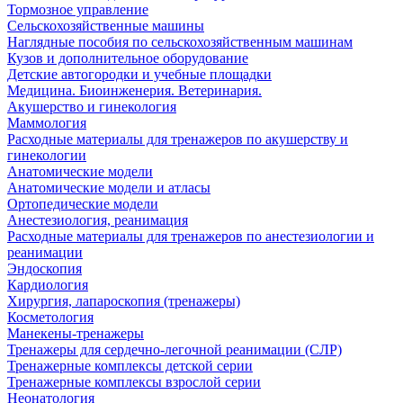
Тормозное управление
Сельскохозяйственные машины
Наглядные пособия по сельскохозяйственным машинам
Кузов и дополнительное оборудование
Детские автогородки и учебные площадки
Медицина. Биоинженерия. Ветеринария.
Акушерство и гинекология
Маммология
Расходные материалы для тренажеров по акушерству и
гинекологии
Анатомические модели
Анатомические модели и атласы
Ортопедические модели
Анестезиология, реанимация
Расходные материалы для тренажеров по анестезиологии и
реанимации
Эндоскопия
Кардиология
Хирургия, лапароскопия (тренажеры)
Косметология
Манекены-тренажеры
Тренажеры для сердечно-легочной реанимации (СЛР)
Тренажерные комплексы детской серии
Тренажерные комплексы взрослой серии
Неонатология