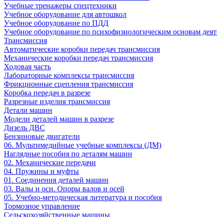
Учебные тренажеры спецтехники
Учебное оборудование для автошкол
Учебное оборудование по ПДД
Учебное оборудование по психофизиологическим основам деят
Трансмиссия
Автоматические коробки передач трансмиссия
Механические коробки передач трансмиссия
Ходовая часть
Лабораторные комплексы трансмиссия
Фрикционные сцепления трансмиссия
Коробка передач в разрезе
Разрезные изделия трансмиссия
Детали машин
Модели деталей машин в разрезе
Дизель ДВС
Бензиновые двигатели
06. Мультимедийные учебные комплексы (ДМ)
Наглядные пособия по деталям машин
02. Механические передачи
04. Пружины и муфты
01. Соединения деталей машин
03. Валы и оси. Опоры валов и осей
05. Учебно-методическая литература и пособия
Тормозное управление
Сельскохозяйственные машины