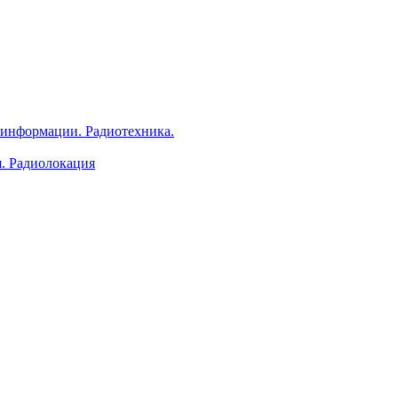
 информации. Радиотехника.
я. Радиолокация