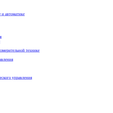
 и автоматике
я
е
змерительной технике
авления
еского управления