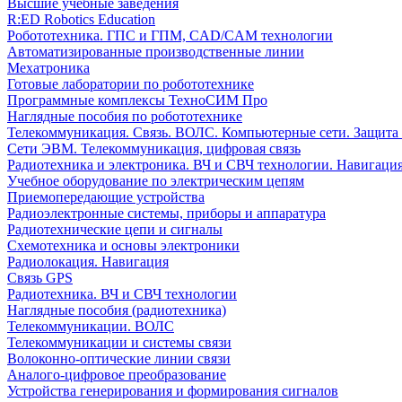
Высшие учебные заведения
R:ED Robotics Education
Робототехника. ГПС и ГПМ, CAD/CAM технологии
Автоматизированные производственные линии
Мехатроника
Готовые лаборатории по робототехнике
Программные комплексы ТехноСИМ Про
Наглядные пособия по робототехнике
Телекоммуникация. Связь. ВОЛС. Компьютерные сети. Защита
Сети ЭВМ. Телекоммуникация, цифровая связь
Радиотехника и электроника. ВЧ и СВЧ технологии. Навигаци
Учебное оборудование по электрическим цепям
Приемопередающие устройства
Радиоэлектронные системы, приборы и аппаратура
Радиотехнические цепи и сигналы
Схемотехника и основы электроники
Радиолокация. Навигация
Связь GPS
Радиотехника. ВЧ и СВЧ технологии
Наглядные пособия (радиотехника)
Телекоммуникации. ВОЛС
Телекоммуникации и системы связи
Волоконно-оптические линии связи
Аналого-цифровое преобразование
Устройства генерирования и формирования сигналов