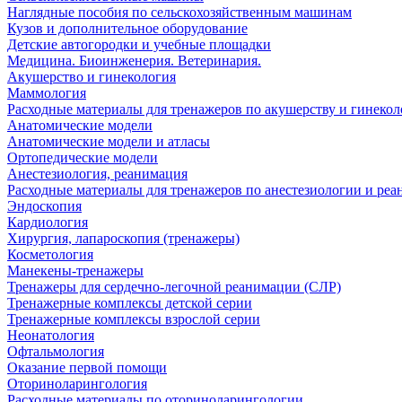
Наглядные пособия по сельскохозяйственным машинам
Кузов и дополнительное оборудование
Детские автогородки и учебные площадки
Медицина. Биоинженерия. Ветеринария.
Акушерство и гинекология
Маммология
Расходные материалы для тренажеров по акушерству и гинеко
Анатомические модели
Анатомические модели и атласы
Ортопедические модели
Анестезиология, реанимация
Расходные материалы для тренажеров по анестезиологии и ре
Эндоскопия
Кардиология
Хирургия, лапароскопия (тренажеры)
Косметология
Манекены-тренажеры
Тренажеры для сердечно-легочной реанимации (СЛР)
Тренажерные комплексы детской серии
Тренажерные комплексы взрослой серии
Неонатология
Офтальмология
Оказание первой помощи
Оториноларингология
Расходные материалы по оториноларингологии