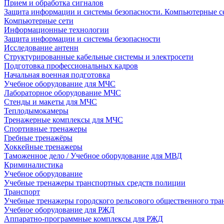
Прием и обработка сигналов
Защита информации и системы безопасности. Компьютерные се
Компьютерные сети
Информационные технологии
Защита информации и системы безопасности
Исследование антенн
Структурированные кабельные системы и электросети
Подготовка профессиональных кадров
Начальная военная подготовка
Учебное оборудование для МЧС
Лабораторное оборудование МЧС
Стенды и макеты для МЧС
Теплодымокамеры
Тренажерные комплексы для МЧС
Спортивные тренажеры
Гребные тренажёры
Хоккейные тренажеры
Таможенное дело / Учебное оборудование для МВД
Криминалистика
Учебное оборудование
Учебные тренажеры транспортных средств полиции
Транспорт
Учебные тренажеры городского рельсового общественного тра
Учебное оборудование для РЖД
Аппаратно-программные комплексы для РЖД