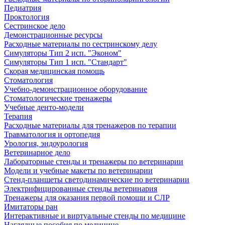
Педиатрия
Проктология
Сестринское дело
Демонстрационные ресурсы
Расходные материалы по сестринскому делу
Симуляторы Тип 2 исп. "Эконом"
Симуляторы Тип 1 исп. "Стандарт"
Скорая медицинская помощь
Стоматология
Учебно-демонстрационное оборудование
Стоматологические тренажеры
Учебные денто-модели
Терапия
Расходные материалы для тренажеров по терапии
Травматология и ортопедия
Урология, эндоурология
Ветеринарное дело
Лабораторные стенды и тренажеры по ветеринарии
Модели и учебные макеты по ветеринарии
Стенд-планшеты светодинамические по ветеринарии
Электрифицированные стенды ветеринария
Тренажеры для оказания первой помощи и СЛР
Имитаторы ран
Интерактивные и виртуальные стенды по медицине
Наглядные пособия по медицине