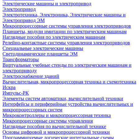
Электрические машины и электропривод
Электропривод
Электротехника, Электроника, Электрические машины и
Электропривод ЭМ
Микропроцессорные системы управления электроприводов
Планшеты, модули имитации по электрическим машинам
Наглядные пособия по электрическим машинам
Релейно-контактные системы управления электроприводов
Специальные электрические машины
Светодинамические планшеты ЭМ
Трансформаторы
Виртуальные учебные стенды по электрическим машинам и
электроприводу
Электроснабжение зданий
Вычислительная, микропроцессорная техника и схемотехника
Искра
Импульс-РК
Элементы систем автоматики, вычислительной техники
Интерфейсы и периферийные устройства вычислительных и
микропроцессорных систем
Микроконтроллеры и микропроцессорная техника
Микропроцессорные системы управления
Наглядные пособия по вычислительной технике
Основы цифровой и микропроцессорной техники
Программируемые логические интегральные схемы