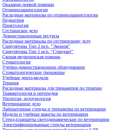
Оказание первой помощи
Оториноларингология
Расходные материалы по оториноларингологии
Педиатрия
Проктология
Сестринское дело
Демонстрационные ресурсы
Расходные материалы по сестринскому делу
Симуляторы Тип 2 исп. "Эконом"
Симуляторы Тип 1 исп. "Стандарт"
Скорая медицинская помощь
Стоматология
Учебно-демонстрационное оборудование
Стоматологические тренажеры
Учебные денто-модели
Терапия
Расходные материалы для тренажеров по терапии
Травматология и ортопедия
Урология, эндоурология
Ветеринарное дело
Лабораторные стенды и тренажеры по ветеринарии
Модели и учебные макеты по ветеринарии
Стенд-планшеты светодинамические по ветеринарии
Электрифицированные стенды ветеринария
Тренажеры для оказания первой помощи и СЛР