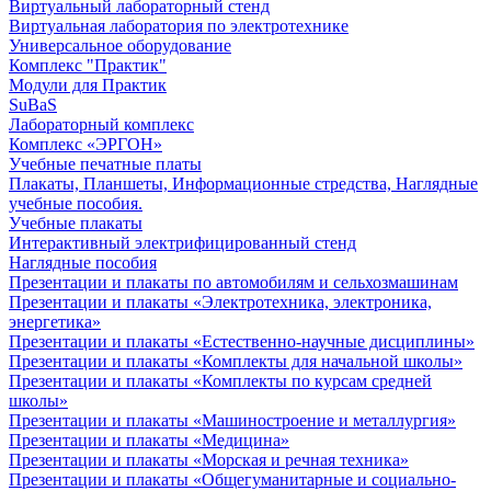
Виртуальный лабораторный стенд
Виртуальная лаборатория по электротехнике
Универсальное оборудование
Комплекс "Практик"
Модули для Практик
SuBaS
Лабораторный комплекс
Комплекс «ЭРГОН»
Учебные печатные платы
Плакаты, Планшеты, Информационные стредства, Наглядные
учебные пособия.
Учебные плакаты
Интерактивный электрифицированный стенд
Наглядные пособия
Презентации и плакаты по автомобилям и сельхозмашинам
Презентации и плакаты «Электротехника, электроника,
энергетика»
Презентации и плакаты «Естественно-научные дисциплины»
Презентации и плакаты «Комплекты для начальной школы»
Презентации и плакаты «Комплекты по курсам средней
школы»
Презентации и плакаты «Машиностроение и металлургия»
Презентации и плакаты «Медицина»
Презентации и плакаты «Морская и речная техника»
Презентации и плакаты «Общегуманитарные и социально-