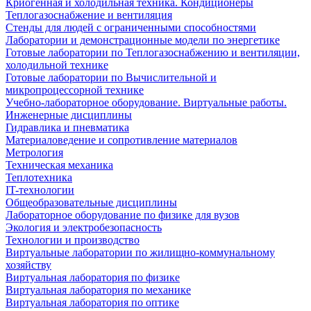
Криогенная и холодильная техника. Кондиционеры
Теплогазоснабжение и вентиляция
Стенды для людей с ограниченными способностями
Лаборатории и демонстрационные модели по энергетике
Готовые лаборатории по Теплогазоснабжению и вентиляции,
холодильной технике
Готовые лаборатории по Вычислительной и
микропроцессорной технике
Учебно-лабораторное оборудование. Виртуальные работы.
Инженерные дисциплины
Гидравлика и пневматика
Материаловедение и сопротивление материалов
Метрология
Техническая механика
Теплотехника
IT-технологии
Общеобразовательные дисциплины
Лабораторное оборудование по физике для вузов
Экология и электробезопасность
Технологии и производство
Виртуальные лаборатории по жилищно-коммунальному
хозяйству
Виртуальная лаборатория по физике
Виртуальная лаборатория по механике
Виртуальная лаборатория по оптике