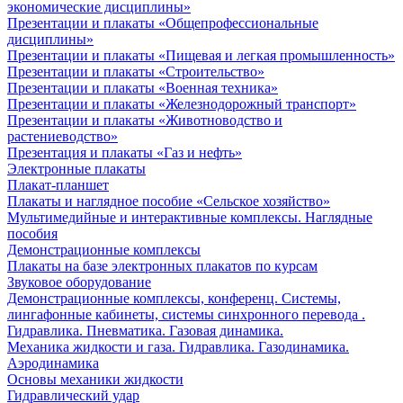
экономические дисциплины»
Презентации и плакаты «Общепрофессиональные
дисциплины»
Презентации и плакаты «Пищевая и легкая промышленность»
Презентации и плакаты «Строительство»
Презентации и плакаты «Военная техника»
Презентации и плакаты «Железнодорожный транспорт»
Презентации и плакаты «Животноводство и
растениеводство»
Презентация и плакаты «Газ и нефть»
Электронные плакаты
Плакат-планшет
Плакаты и наглядное пособие «Сельское хозяйство»
Мультимедийные и интерактивные комплексы. Наглядные
пособия
Демонстрационные комплексы
Плакаты на базе электронных плакатов по курсам
Звуковое оборудование
Демонстрационные комплексы, конференц. Системы,
лингафонные кабинеты, системы синхронного перевода .
Гидравлика. Пневматика. Газовая динамика.
Механика жидкости и газа. Гидравлика. Газодинамика.
Аэродинамика
Основы механики жидкости
Гидравлический удар