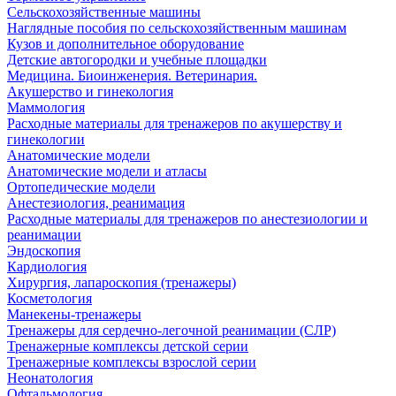
Сельскохозяйственные машины
Наглядные пособия по сельскохозяйственным машинам
Кузов и дополнительное оборудование
Детские автогородки и учебные площадки
Медицина. Биоинженерия. Ветеринария.
Акушерство и гинекология
Маммология
Расходные материалы для тренажеров по акушерству и
гинекологии
Анатомические модели
Анатомические модели и атласы
Ортопедические модели
Анестезиология, реанимация
Расходные материалы для тренажеров по анестезиологии и
реанимации
Эндоскопия
Кардиология
Хирургия, лапароскопия (тренажеры)
Косметология
Манекены-тренажеры
Тренажеры для сердечно-легочной реанимации (СЛР)
Тренажерные комплексы детской серии
Тренажерные комплексы взрослой серии
Неонатология
Офтальмология