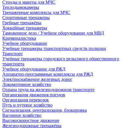
Стенды и макеты для МЧС
Теплодымокамеры
Тренажерные комплексы для МЧС
Спортивные тренажеры
Гребные тренажёры
Хоккейные тренажеры
Таможенное дело / Учебное оборудование для МВД
Криминалистика
Учебное оборудование
Учебные тренажеры транспортных средств полиции
Транспорт
Учебные тренажеры городского рельсового общественного
транспорта
Учебное оборудование для РЖД
Аппаратно-программные комплексы для РЖД
Электроснабжение железных дорог
Локомотивное хозяйство
Охрана труда на железнодорожном транспорте
Организация движения поездов
Организация перевозок
Путь и путевое хозяйство
Сигнализация, централизация, блокировка
Вагонное хозяйство
Высокоскоростное движение
Железнодорожные тренажёры