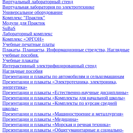
Виртуальный лабораторный стенд
Виртуальная лаборатория по электротехнике
Универсальное оборудование
Комплекс "Практик"
Модули для Практик
SuBaS
Лабораторный комплекс
Комплекс «ЭРГОН»
Учебные печатные платы
Плакаты, Планшеты, Информационные стредства, Наглядные
учебные пособия.
Учебные плакаты
Интерактивный электрифицированный стенд
Наглядные пособия
Презентации и плакаты по автомобилям и сельхозмашинам
Презентации и плакаты «Электротехника, электроника,
энергетика»
Презентации и плакаты «Естественно-научные дисциплины»
Презентации и плакаты «Комплекты для начальной школы»
Презентации и плакаты «Комплекты по курсам средней
школы»
Презентации и плакаты «Машиностроение и металлургия»
Презентации и плакаты «Медицина»
Презентации и плакаты «Морская и речная техника»
Презентации и плакаты «Общегуманитарные и социально-