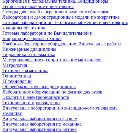
Криогенная и холодильная техника. Кондиционеры
Теплогазоснабжение и вентиляция
Стенды для людей с ограниченными способностями
Лаборатории и демонстрационные модели по энергетике
Готовые лаборатории по Теплогазоснабжению и вентиляции,
холодильной технике
Готовые лаборатории по Вычислительной и
микропроцессорной технике
Учебно-лабораторное оборудование. Виртуальные работы.
Инженерные дисциплины
Гидравлика и пневматика
Материаловедение и сопротивление материалов
Метрология
Техническая механика
Теплотехника
IT-технологии
Общеобразовательные дисциплины
Лабораторное оборудование по физике для вузов
Экология и электробезопасность
Технологии и производство
Виртуальные лаборатории по жилищно-коммунальному
хозяйству
Виртуальная лаборатория по физике
Виртуальная лаборатория по механике
Виртуальная лаборатория по оптике