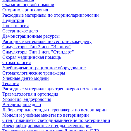
Оказание первой помощи
Оториноларингология
Расходные материалы по оториноларингологии
Педиатрия
Проктология
Сестринское дело
Демонстрационные ресурсы
Расходные материалы по сестринскому делу
Симуляторы Тип 2 исп. "Эконом"
Симуляторы Тип 1 исп. "Стандарт"
Скорая медицинская помощь
Стоматология
Учебно-демонстрационное оборудование
Стоматологические тренажеры
Учебные денто-модели
Терапия
Расходные материалы для тренажеров по терапии
Травматология и ортопедия
Урология, эндоурология
Ветеринарное дело
Лабораторные стенды и тренажеры по ветеринарии
Модели и учебные макеты по ветеринарии
Стенд-планшеты светодинамические по ветеринарии
Электрифицированные стенды ветеринария
Тренажеры для оказания первой помощи и СЛР