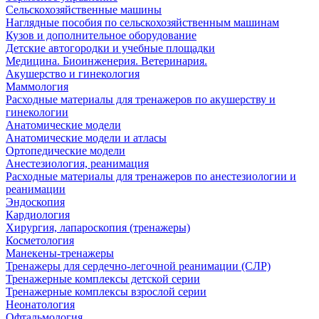
Сельскохозяйственные машины
Наглядные пособия по сельскохозяйственным машинам
Кузов и дополнительное оборудование
Детские автогородки и учебные площадки
Медицина. Биоинженерия. Ветеринария.
Акушерство и гинекология
Маммология
Расходные материалы для тренажеров по акушерству и
гинекологии
Анатомические модели
Анатомические модели и атласы
Ортопедические модели
Анестезиология, реанимация
Расходные материалы для тренажеров по анестезиологии и
реанимации
Эндоскопия
Кардиология
Хирургия, лапароскопия (тренажеры)
Косметология
Манекены-тренажеры
Тренажеры для сердечно-легочной реанимации (СЛР)
Тренажерные комплексы детской серии
Тренажерные комплексы взрослой серии
Неонатология
Офтальмология