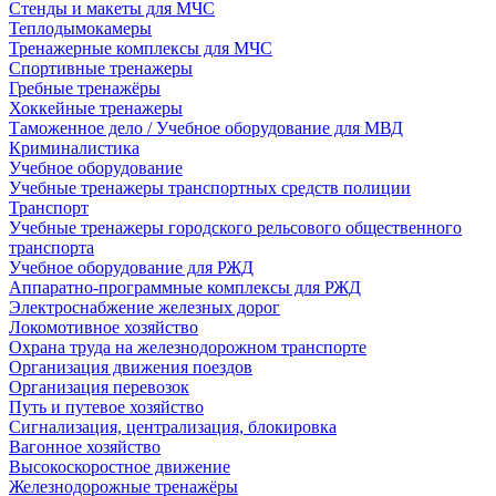
Стенды и макеты для МЧС
Теплодымокамеры
Тренажерные комплексы для МЧС
Спортивные тренажеры
Гребные тренажёры
Хоккейные тренажеры
Таможенное дело / Учебное оборудование для МВД
Криминалистика
Учебное оборудование
Учебные тренажеры транспортных средств полиции
Транспорт
Учебные тренажеры городского рельсового общественного
транспорта
Учебное оборудование для РЖД
Аппаратно-программные комплексы для РЖД
Электроснабжение железных дорог
Локомотивное хозяйство
Охрана труда на железнодорожном транспорте
Организация движения поездов
Организация перевозок
Путь и путевое хозяйство
Сигнализация, централизация, блокировка
Вагонное хозяйство
Высокоскоростное движение
Железнодорожные тренажёры