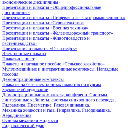
экономические дисциплины»
Презентации и плакаты «Общепрофессиональные
дисциплины»
Презентации и плакаты «Пищевая и легкая промышленность»
Презентации и плакаты «Строительство»
Презентации и плакаты «Военная техника»
Презентации и плакаты «Железнодорожный транспорт»
Презентации и плакаты «Животноводство и
растениеводство»
Презентация и плакаты «Газ и нефть»
Электронные плакаты
Плакат-планшет
Плакаты и наглядное пособие «Сельское хозяйство»
Мультимедийные и интерактивные комплексы. Наглядные
пособия
Демонстрационные комплексы
Плакаты на базе электронных плакатов по курсам
Звуковое оборудование
Демонстрационные комплексы, конференц. Системы,
лингафонные кабинеты, системы синхронного перевода .
Гидравлика. Пневматика. Газовая динамика.
Механика жидкости и газа. Гидравлика. Газодинамика.
Аэродинамика
Основы механики жидкости
Гидравлический удар