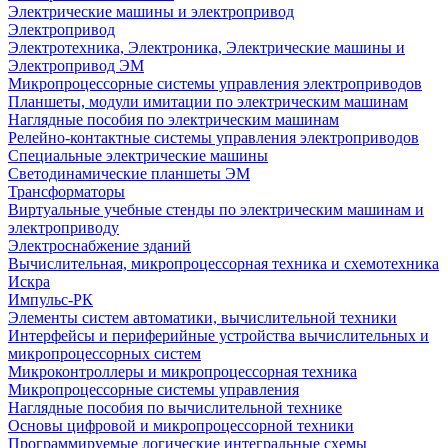
Электрические машины и электропривод
Электропривод
Электротехника, Электроника, Электрические машины и
Электропривод ЭМ
Микропроцессорные системы управления электроприводов
Планшеты, модули имитации по электрическим машинам
Наглядные пособия по электрическим машинам
Релейно-контактные системы управления электроприводов
Специальные электрические машины
Светодинамические планшеты ЭМ
Трансформаторы
Виртуальные учебные стенды по электрическим машинам и
электроприводу
Электроснабжение зданий
Вычислительная, микропроцессорная техника и схемотехника
Искра
Импульс-РК
Элементы систем автоматики, вычислительной техники
Интерфейсы и периферийные устройства вычислительных и
микропроцессорных систем
Микроконтроллеры и микропроцессорная техника
Микропроцессорные системы управления
Наглядные пособия по вычислительной технике
Основы цифровой и микропроцессорной техники
Программируемые логические интегральные схемы