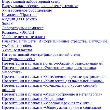
Виртуальный лабораторный стенд
Виртуальная лаборатория по электротехнике
Универсальное оборудование
Комплекс "Практик"
Модули для Практик
SuBaS
Лабораторный комплекс
Комплекс «ЭРГОН»
Учебные печатные платы
Плакаты, Планшеты, Информационные стредства, Наглядные
учебные пособия.
Учебные плакаты
Интерактивный электрифицированный стенд
Наглядные пособия
Презентации и плакаты по автомобилям и сельхозмашинам
Презентации и плакаты «Электротехника, электроника,
энергетика»
Презентации и плакаты «Естественно-научные дисциплины»
Презентации и плакаты «Комплекты для начальной школы»
Презентации и плакаты «Комплекты по курсам средней
школы»
Презентации и плакаты «Машиностроение и металлургия»
Презентации и плакаты «Медицина»
Презентации и плакаты «Морская и речная техника»
Презентации и плакаты «Общегуманитарные и социально-