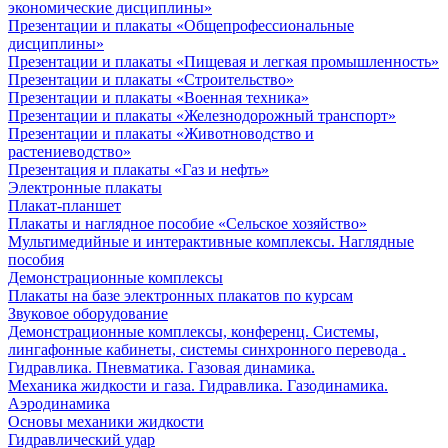
экономические дисциплины»
Презентации и плакаты «Общепрофессиональные
дисциплины»
Презентации и плакаты «Пищевая и легкая промышленность»
Презентации и плакаты «Строительство»
Презентации и плакаты «Военная техника»
Презентации и плакаты «Железнодорожный транспорт»
Презентации и плакаты «Животноводство и
растениеводство»
Презентация и плакаты «Газ и нефть»
Электронные плакаты
Плакат-планшет
Плакаты и наглядное пособие «Сельское хозяйство»
Мультимедийные и интерактивные комплексы. Наглядные
пособия
Демонстрационные комплексы
Плакаты на базе электронных плакатов по курсам
Звуковое оборудование
Демонстрационные комплексы, конференц. Системы,
лингафонные кабинеты, системы синхронного перевода .
Гидравлика. Пневматика. Газовая динамика.
Механика жидкости и газа. Гидравлика. Газодинамика.
Аэродинамика
Основы механики жидкости
Гидравлический удар