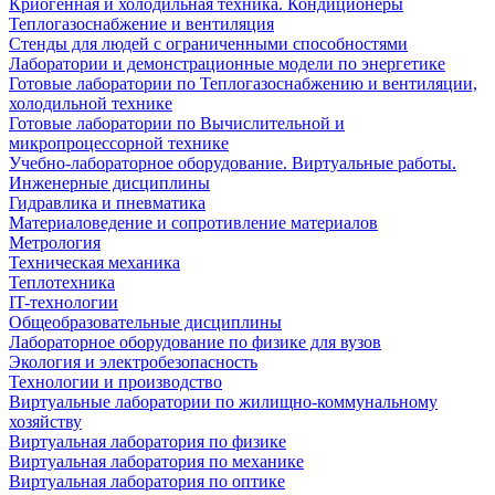
Криогенная и холодильная техника. Кондиционеры
Теплогазоснабжение и вентиляция
Стенды для людей с ограниченными способностями
Лаборатории и демонстрационные модели по энергетике
Готовые лаборатории по Теплогазоснабжению и вентиляции,
холодильной технике
Готовые лаборатории по Вычислительной и
микропроцессорной технике
Учебно-лабораторное оборудование. Виртуальные работы.
Инженерные дисциплины
Гидравлика и пневматика
Материаловедение и сопротивление материалов
Метрология
Техническая механика
Теплотехника
IT-технологии
Общеобразовательные дисциплины
Лабораторное оборудование по физике для вузов
Экология и электробезопасность
Технологии и производство
Виртуальные лаборатории по жилищно-коммунальному
хозяйству
Виртуальная лаборатория по физике
Виртуальная лаборатория по механике
Виртуальная лаборатория по оптике