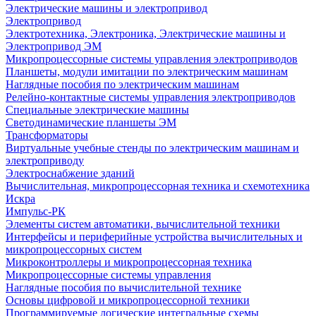
Электрические машины и электропривод
Электропривод
Электротехника, Электроника, Электрические машины и
Электропривод ЭМ
Микропроцессорные системы управления электроприводов
Планшеты, модули имитации по электрическим машинам
Наглядные пособия по электрическим машинам
Релейно-контактные системы управления электроприводов
Специальные электрические машины
Светодинамические планшеты ЭМ
Трансформаторы
Виртуальные учебные стенды по электрическим машинам и
электроприводу
Электроснабжение зданий
Вычислительная, микропроцессорная техника и схемотехника
Искра
Импульс-РК
Элементы систем автоматики, вычислительной техники
Интерфейсы и периферийные устройства вычислительных и
микропроцессорных систем
Микроконтроллеры и микропроцессорная техника
Микропроцессорные системы управления
Наглядные пособия по вычислительной технике
Основы цифровой и микропроцессорной техники
Программируемые логические интегральные схемы