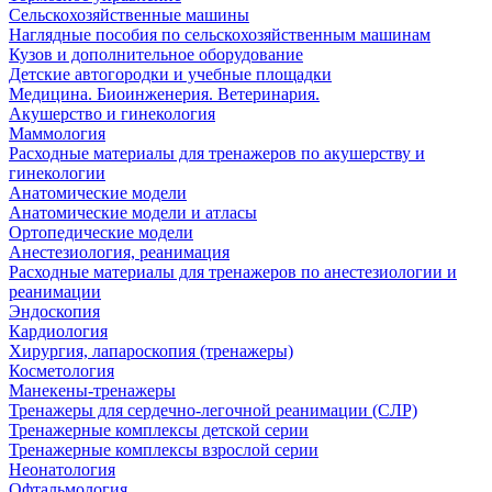
Сельскохозяйственные машины
Наглядные пособия по сельскохозяйственным машинам
Кузов и дополнительное оборудование
Детские автогородки и учебные площадки
Медицина. Биоинженерия. Ветеринария.
Акушерство и гинекология
Маммология
Расходные материалы для тренажеров по акушерству и
гинекологии
Анатомические модели
Анатомические модели и атласы
Ортопедические модели
Анестезиология, реанимация
Расходные материалы для тренажеров по анестезиологии и
реанимации
Эндоскопия
Кардиология
Хирургия, лапароскопия (тренажеры)
Косметология
Манекены-тренажеры
Тренажеры для сердечно-легочной реанимации (СЛР)
Тренажерные комплексы детской серии
Тренажерные комплексы взрослой серии
Неонатология
Офтальмология