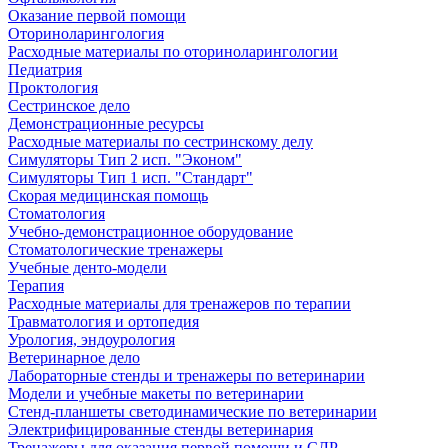
Оказание первой помощи
Оториноларингология
Расходные материалы по оториноларингологии
Педиатрия
Проктология
Сестринское дело
Демонстрационные ресурсы
Расходные материалы по сестринскому делу
Симуляторы Тип 2 исп. "Эконом"
Симуляторы Тип 1 исп. "Стандарт"
Скорая медицинская помощь
Стоматология
Учебно-демонстрационное оборудование
Стоматологические тренажеры
Учебные денто-модели
Терапия
Расходные материалы для тренажеров по терапии
Травматология и ортопедия
Урология, эндоурология
Ветеринарное дело
Лабораторные стенды и тренажеры по ветеринарии
Модели и учебные макеты по ветеринарии
Стенд-планшеты светодинамические по ветеринарии
Электрифицированные стенды ветеринария
Тренажеры для оказания первой помощи и СЛР