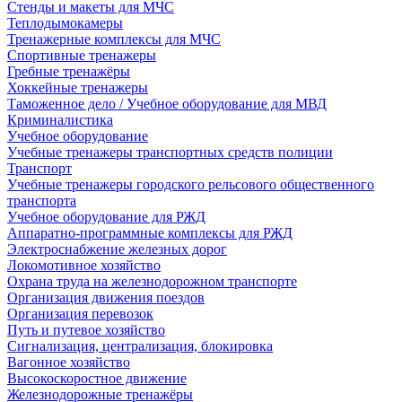
Стенды и макеты для МЧС
Теплодымокамеры
Тренажерные комплексы для МЧС
Спортивные тренажеры
Гребные тренажёры
Хоккейные тренажеры
Таможенное дело / Учебное оборудование для МВД
Криминалистика
Учебное оборудование
Учебные тренажеры транспортных средств полиции
Транспорт
Учебные тренажеры городского рельсового общественного
транспорта
Учебное оборудование для РЖД
Аппаратно-программные комплексы для РЖД
Электроснабжение железных дорог
Локомотивное хозяйство
Охрана труда на железнодорожном транспорте
Организация движения поездов
Организация перевозок
Путь и путевое хозяйство
Сигнализация, централизация, блокировка
Вагонное хозяйство
Высокоскоростное движение
Железнодорожные тренажёры