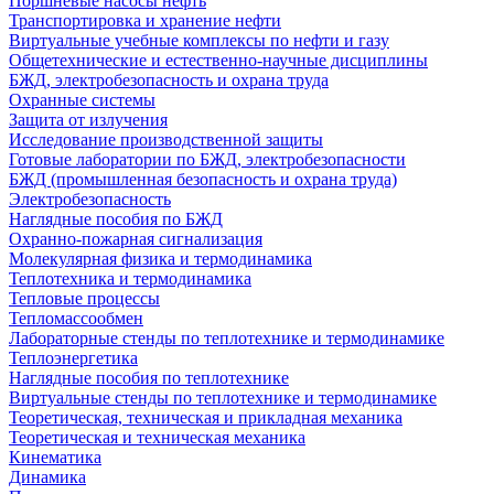
Поршневые насосы нефть
Транспортировка и хранение нефти
Виртуальные учебные комплексы по нефти и газу
Общетехнические и естественно-научные дисциплины
БЖД, электробезопасность и охрана труда
Охранные системы
Защита от излучения
Исследование производственной защиты
Готовые лаборатории по БЖД, электробезопасности
БЖД (промышленная безопасность и охрана труда)
Электробезопасность
Наглядные пособия по БЖД
Охранно-пожарная сигнализация
Молекулярная физика и термодинамика
Теплотехника и термодинамика
Тепловые процессы
Тепломассообмен
Лабораторные стенды по теплотехнике и термодинамике
Теплоэнергетика
Наглядные пособия по теплотехнике
Виртуальные стенды по теплотехнике и термодинамике
Теоретическая, техническая и прикладная механика
Теоретическая и техническая механика
Кинематика
Динамика