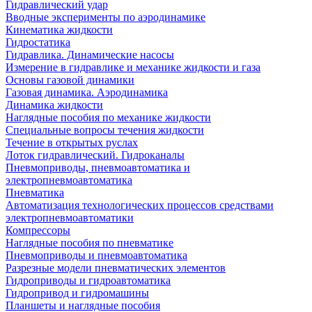
Гидравлический удар
Вводные эксперименты по аэродинамике
Кинематика жидкости
Гидростатика
Гидравлика. Динамические насосы
Измерение в гидравлике и механике жидкости и газа
Основы газовой динамики
Газовая динамика. Аэродинамика
Динамика жидкости
Наглядные пособия по механике жидкости
Специальные вопросы течения жидкости
Течение в открытых руслах
Лоток гидравлический. Гидроканалы
Пневмоприводы, пневмоавтоматика и
электропневмоавтоматика
Пневматика
Автоматизация технологических процессов средствами
электропневмоавтоматики
Компрессоры
Наглядные пособия по пневматике
Пневмоприводы и пневмоавтоматика
Разрезные модели пневматических элементов
Гидроприводы и гидроавтоматика
Гидропривод и гидромашины
Планшеты и наглядные пособия