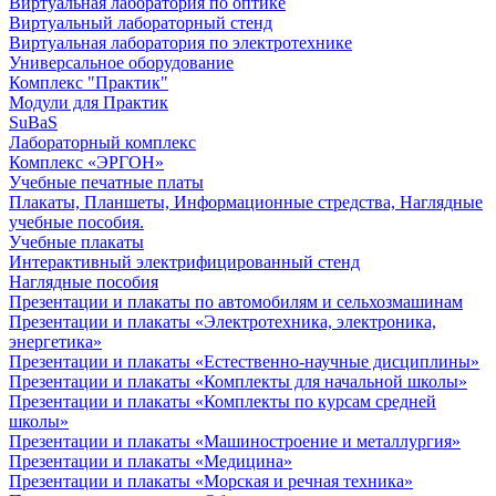
Виртуальная лаборатория по оптике
Виртуальный лабораторный стенд
Виртуальная лаборатория по электротехнике
Универсальное оборудование
Комплекс "Практик"
Модули для Практик
SuBaS
Лабораторный комплекс
Комплекс «ЭРГОН»
Учебные печатные платы
Плакаты, Планшеты, Информационные стредства, Наглядные
учебные пособия.
Учебные плакаты
Интерактивный электрифицированный стенд
Наглядные пособия
Презентации и плакаты по автомобилям и сельхозмашинам
Презентации и плакаты «Электротехника, электроника,
энергетика»
Презентации и плакаты «Естественно-научные дисциплины»
Презентации и плакаты «Комплекты для начальной школы»
Презентации и плакаты «Комплекты по курсам средней
школы»
Презентации и плакаты «Машиностроение и металлургия»
Презентации и плакаты «Медицина»
Презентации и плакаты «Морская и речная техника»