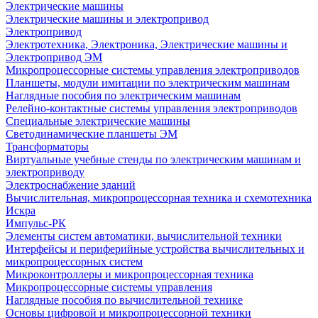
Электрические машины
Электрические машины и электропривод
Электропривод
Электротехника, Электроника, Электрические машины и
Электропривод ЭМ
Микропроцессорные системы управления электроприводов
Планшеты, модули имитации по электрическим машинам
Наглядные пособия по электрическим машинам
Релейно-контактные системы управления электроприводов
Специальные электрические машины
Светодинамические планшеты ЭМ
Трансформаторы
Виртуальные учебные стенды по электрическим машинам и
электроприводу
Электроснабжение зданий
Вычислительная, микропроцессорная техника и схемотехника
Искра
Импульс-РК
Элементы систем автоматики, вычислительной техники
Интерфейсы и периферийные устройства вычислительных и
микропроцессорных систем
Микроконтроллеры и микропроцессорная техника
Микропроцессорные системы управления
Наглядные пособия по вычислительной технике
Основы цифровой и микропроцессорной техники