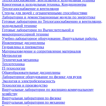
Теплогазоснабжение, вентиляция и холодильная техника
Криогенная и холодильная техника. Кондиционеры
Теплогазоснабжение и вентиляция
Стенды для людей с ограниченными способностями
Лаборатории и демонстрационные модели по энергетике
Готовые лаборатории по Теплогазоснабжению и вентиляции,
холодильной технике
Готовые лаборатории по Вычислительной и
микропроцессорной технике
Учебно-лабораторное оборудование. Виртуальные работы.
Инженерные дисциплины
Гидравлика и пневматика
Материаловедение и сопротивление материалов
Метрология
Техническая механика
Теплотехника
IT-технологии
Общеобразовательные дисциплины
Лабораторное оборудование по физике для вузов
Экология и электробезопасность
Технологии и производство
Виртуальные лаборатории по жилищно-коммунальному
хозяйству
Виртуальная лаборатория по физике
Виртуальная лаборатория по механике