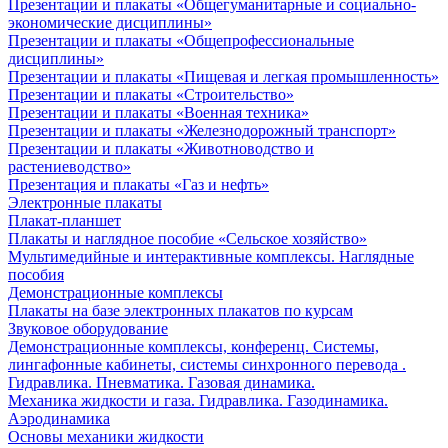
Презентации и плакаты «Общегуманитарные и социально-
экономические дисциплины»
Презентации и плакаты «Общепрофессиональные
дисциплины»
Презентации и плакаты «Пищевая и легкая промышленность»
Презентации и плакаты «Строительство»
Презентации и плакаты «Военная техника»
Презентации и плакаты «Железнодорожный транспорт»
Презентации и плакаты «Животноводство и
растениеводство»
Презентация и плакаты «Газ и нефть»
Электронные плакаты
Плакат-планшет
Плакаты и наглядное пособие «Сельское хозяйство»
Мультимедийные и интерактивные комплексы. Наглядные
пособия
Демонстрационные комплексы
Плакаты на базе электронных плакатов по курсам
Звуковое оборудование
Демонстрационные комплексы, конференц. Системы,
лингафонные кабинеты, системы синхронного перевода .
Гидравлика. Пневматика. Газовая динамика.
Механика жидкости и газа. Гидравлика. Газодинамика.
Аэродинамика
Основы механики жидкости