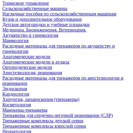
Тормозное управление
Сельскохозяйственные машины
Наглядные пособия по сельскохозяйственным машинам
Кузов и дополнительное оборудование
Детские автогородки и учебные площадки
Медицина. Биоинженерия. Ветеринария.
Акушерство и гинекология
Маммология
Расходные материалы для тренажеров по акушерству и
гинекологии
Анатомические модели
Анатомические модели и атласы
Ортопедические модели
Анестезиология, реанимация
Расходные материалы для тренажеров по анестезиологии и
реанимации
Эндоскопия
Кардиология
Хирургия, лапароскопия (тренажеры)
Косметология
Манекены-тренажеры
Тренажеры для сердечно-легочной реанимации (СЛР)
Тренажерные комплексы детской серии
Тренажерные комплексы взрослой серии
Неонатология