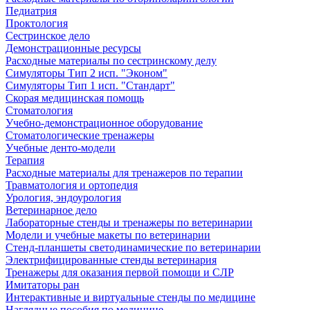
Педиатрия
Проктология
Сестринское дело
Демонстрационные ресурсы
Расходные материалы по сестринскому делу
Симуляторы Тип 2 исп. "Эконом"
Симуляторы Тип 1 исп. "Стандарт"
Скорая медицинская помощь
Стоматология
Учебно-демонстрационное оборудование
Стоматологические тренажеры
Учебные денто-модели
Терапия
Расходные материалы для тренажеров по терапии
Травматология и ортопедия
Урология, эндоурология
Ветеринарное дело
Лабораторные стенды и тренажеры по ветеринарии
Модели и учебные макеты по ветеринарии
Стенд-планшеты светодинамические по ветеринарии
Электрифицированные стенды ветеринария
Тренажеры для оказания первой помощи и СЛР
Имитаторы ран
Интерактивные и виртуальные стенды по медицине
Наглядные пособия по медицине