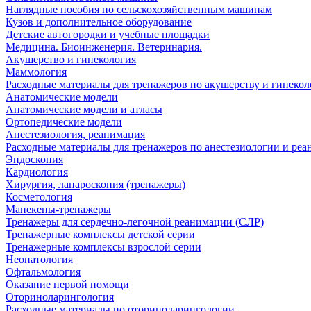
Наглядные пособия по сельскохозяйственным машинам
Кузов и дополнительное оборудование
Детские автогородки и учебные площадки
Медицина. Биоинженерия. Ветеринария.
Акушерство и гинекология
Маммология
Расходные материалы для тренажеров по акушерству и гинеко
Анатомические модели
Анатомические модели и атласы
Ортопедические модели
Анестезиология, реанимация
Расходные материалы для тренажеров по анестезиологии и ре
Эндоскопия
Кардиология
Хирургия, лапароскопия (тренажеры)
Косметология
Манекены-тренажеры
Тренажеры для сердечно-легочной реанимации (СЛР)
Тренажерные комплексы детской серии
Тренажерные комплексы взрослой серии
Неонатология
Офтальмология
Оказание первой помощи
Оториноларингология
Расходные материалы по оториноларингологии