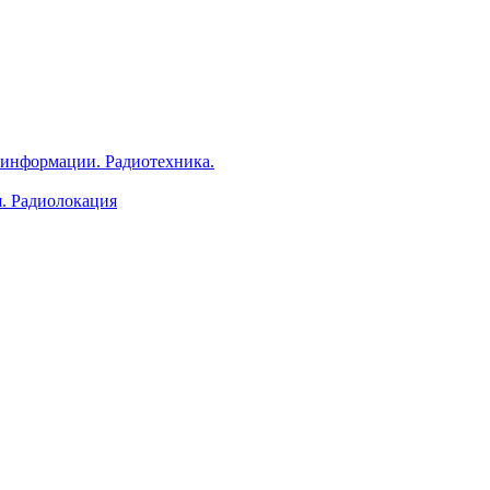
 информации. Радиотехника.
я. Радиолокация