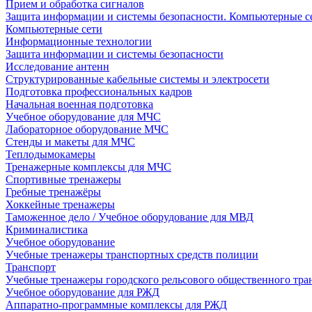
Прием и обработка сигналов
Защита информации и системы безопасности. Компьютерные се
Компьютерные сети
Информационные технологии
Защита информации и системы безопасности
Исследование антенн
Структурированные кабельные системы и электросети
Подготовка профессиональных кадров
Начальная военная подготовка
Учебное оборудование для МЧС
Лабораторное оборудование МЧС
Стенды и макеты для МЧС
Теплодымокамеры
Тренажерные комплексы для МЧС
Спортивные тренажеры
Гребные тренажёры
Хоккейные тренажеры
Таможенное дело / Учебное оборудование для МВД
Криминалистика
Учебное оборудование
Учебные тренажеры транспортных средств полиции
Транспорт
Учебные тренажеры городского рельсового общественного тра
Учебное оборудование для РЖД
Аппаратно-программные комплексы для РЖД