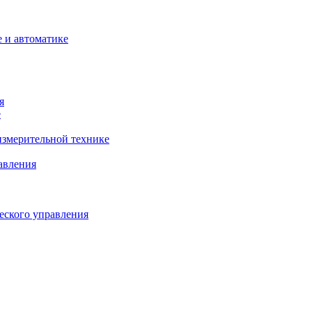
 и автоматике
я
е
змерительной технике
авления
еского управления