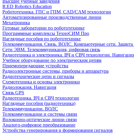
Высшие учебные заведения
R:ED Robotics Education
Робототехника. ГПС и ГПМ, CAD/CAM технологии
Автоматизированные производственные линии
Мехатроника
Готовые лаборатории по робототехнике
Программные комплексы ТехноСИМ Про
Наглядные пособия по робототехнике
Телекоммуникация. Связь. ВОЛС. Компьютерные сети. Защита
Сети ЭВМ. Телекоммуникация, цифровая связь
Радиотехника и электроника. ВЧ и СВЧ технологии. Навигаци
Учебное оборудование по электрическим цепям
Приемопередающие устройства
Радиоэлектронные системы, приборы и аппаратура
Радиотехнические цепи и сигналы
Схемотехника и основы электроники
Радиолокация. Навигация
Связь GPS
Радиотехника. ВЧ и СВЧ технологии
Наглядные пособия (радиотехника)
Телекоммуникации. ВОЛС
Телекоммуникации и системы связи
Волоконно-оптические линии связи
Аналого-цифровое преобразование
Устройства генерирования и формирования сигналов