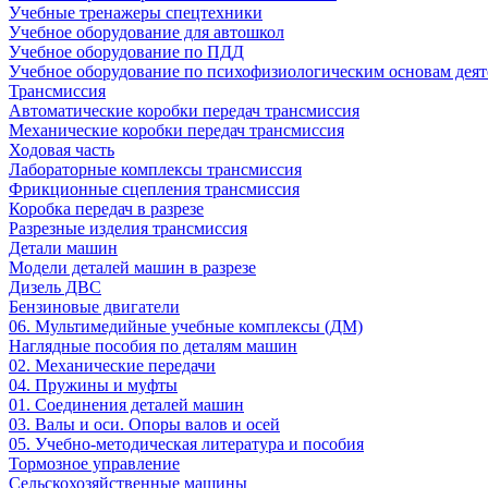
Учебные тренажеры спецтехники
Учебное оборудование для автошкол
Учебное оборудование по ПДД
Учебное оборудование по психофизиологическим основам деят
Трансмиссия
Автоматические коробки передач трансмиссия
Механические коробки передач трансмиссия
Ходовая часть
Лабораторные комплексы трансмиссия
Фрикционные сцепления трансмиссия
Коробка передач в разрезе
Разрезные изделия трансмиссия
Детали машин
Модели деталей машин в разрезе
Дизель ДВС
Бензиновые двигатели
06. Мультимедийные учебные комплексы (ДМ)
Наглядные пособия по деталям машин
02. Механические передачи
04. Пружины и муфты
01. Соединения деталей машин
03. Валы и оси. Опоры валов и осей
05. Учебно-методическая литература и пособия
Тормозное управление
Сельскохозяйственные машины