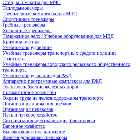
Стенды и макеты для МЧС
Теплодымокамеры
Тренажерные комплексы для МЧС
Спортивные тренажеры
Гребные тренажёры
Хоккейные тренажеры
Таможенное дело / Учебное оборудование для МВД
Криминалистика
Учебное оборудование
Учебные тренажеры транспортных средств полиции
Транспорт
Учебные тренажеры городского рельсового общественного
транспорта
Учебное оборудование для РЖД
Аппаратно-программные комплексы для РЖД
Электроснабжение железных дорог
Локомотивное хозяйство
Охрана труда на железнодорожном транспорте
Организация движения поездов
Организация перевозок
Путь и путевое хозяйство
Сигнализация, централизация, блокировка
Вагонное хозяйство
Высокоскоростное движение
Железнодорожные тренажёры