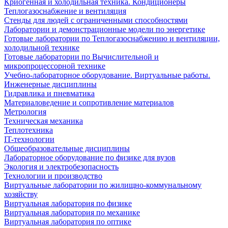
Криогенная и холодильная техника. Кондиционеры
Теплогазоснабжение и вентиляция
Стенды для людей с ограниченными способностями
Лаборатории и демонстрационные модели по энергетике
Готовые лаборатории по Теплогазоснабжению и вентиляции,
холодильной технике
Готовые лаборатории по Вычислительной и
микропроцессорной технике
Учебно-лабораторное оборудование. Виртуальные работы.
Инженерные дисциплины
Гидравлика и пневматика
Материаловедение и сопротивление материалов
Метрология
Техническая механика
Теплотехника
IT-технологии
Общеобразовательные дисциплины
Лабораторное оборудование по физике для вузов
Экология и электробезопасность
Технологии и производство
Виртуальные лаборатории по жилищно-коммунальному
хозяйству
Виртуальная лаборатория по физике
Виртуальная лаборатория по механике
Виртуальная лаборатория по оптике