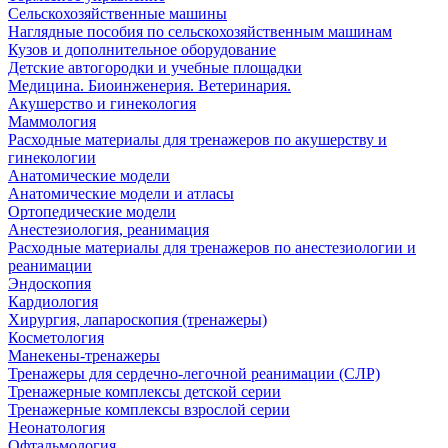
Сельскохозяйственные машины
Наглядные пособия по сельскохозяйственным машинам
Кузов и дополнительное оборудование
Детские автогородки и учебные площадки
Медицина. Биоинженерия. Ветеринария.
Акушерство и гинекология
Маммология
Расходные материалы для тренажеров по акушерству и
гинекологии
Анатомические модели
Анатомические модели и атласы
Ортопедические модели
Анестезиология, реанимация
Расходные материалы для тренажеров по анестезиологии и
реанимации
Эндоскопия
Кардиология
Хирургия, лапароскопия (тренажеры)
Косметология
Манекены-тренажеры
Тренажеры для сердечно-легочной реанимации (СЛР)
Тренажерные комплексы детской серии
Тренажерные комплексы взрослой серии
Неонатология
Офтальмология