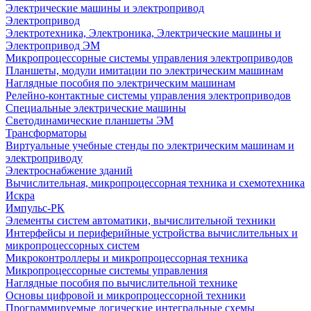
Электрические машины и электропривод
Электропривод
Электротехника, Электроника, Электрические машины и
Электропривод ЭМ
Микропроцессорные системы управления электроприводов
Планшеты, модули имитации по электрическим машинам
Наглядные пособия по электрическим машинам
Релейно-контактные системы управления электроприводов
Специальные электрические машины
Светодинамические планшеты ЭМ
Трансформаторы
Виртуальные учебные стенды по электрическим машинам и
электроприводу
Электроснабжение зданий
Вычислительная, микропроцессорная техника и схемотехника
Искра
Импульс-РК
Элементы систем автоматики, вычислительной техники
Интерфейсы и периферийные устройства вычислительных и
микропроцессорных систем
Микроконтроллеры и микропроцессорная техника
Микропроцессорные системы управления
Наглядные пособия по вычислительной технике
Основы цифровой и микропроцессорной техники
Программируемые логические интегральные схемы