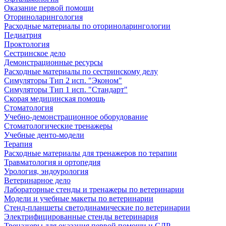
Оказание первой помощи
Оториноларингология
Расходные материалы по оториноларингологии
Педиатрия
Проктология
Сестринское дело
Демонстрационные ресурсы
Расходные материалы по сестринскому делу
Симуляторы Тип 2 исп. "Эконом"
Симуляторы Тип 1 исп. "Стандарт"
Скорая медицинская помощь
Стоматология
Учебно-демонстрационное оборудование
Стоматологические тренажеры
Учебные денто-модели
Терапия
Расходные материалы для тренажеров по терапии
Травматология и ортопедия
Урология, эндоурология
Ветеринарное дело
Лабораторные стенды и тренажеры по ветеринарии
Модели и учебные макеты по ветеринарии
Стенд-планшеты светодинамические по ветеринарии
Электрифицированные стенды ветеринария
Тренажеры для оказания первой помощи и СЛР