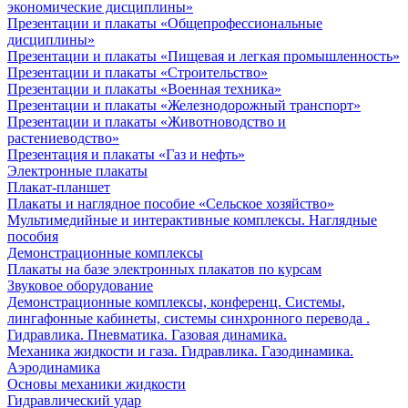
экономические дисциплины»
Презентации и плакаты «Общепрофессиональные
дисциплины»
Презентации и плакаты «Пищевая и легкая промышленность»
Презентации и плакаты «Строительство»
Презентации и плакаты «Военная техника»
Презентации и плакаты «Железнодорожный транспорт»
Презентации и плакаты «Животноводство и
растениеводство»
Презентация и плакаты «Газ и нефть»
Электронные плакаты
Плакат-планшет
Плакаты и наглядное пособие «Сельское хозяйство»
Мультимедийные и интерактивные комплексы. Наглядные
пособия
Демонстрационные комплексы
Плакаты на базе электронных плакатов по курсам
Звуковое оборудование
Демонстрационные комплексы, конференц. Системы,
лингафонные кабинеты, системы синхронного перевода .
Гидравлика. Пневматика. Газовая динамика.
Механика жидкости и газа. Гидравлика. Газодинамика.
Аэродинамика
Основы механики жидкости
Гидравлический удар