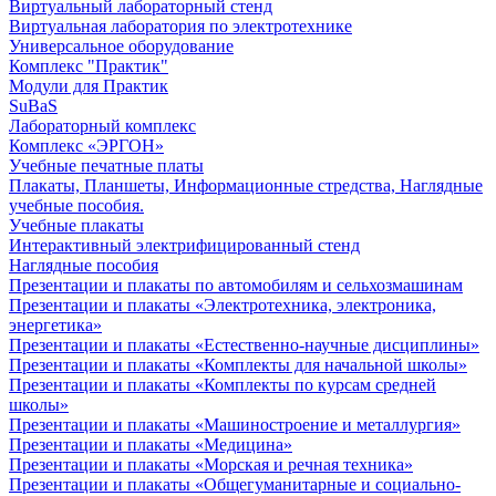
Виртуальный лабораторный стенд
Виртуальная лаборатория по электротехнике
Универсальное оборудование
Комплекс "Практик"
Модули для Практик
SuBaS
Лабораторный комплекс
Комплекс «ЭРГОН»
Учебные печатные платы
Плакаты, Планшеты, Информационные стредства, Наглядные
учебные пособия.
Учебные плакаты
Интерактивный электрифицированный стенд
Наглядные пособия
Презентации и плакаты по автомобилям и сельхозмашинам
Презентации и плакаты «Электротехника, электроника,
энергетика»
Презентации и плакаты «Естественно-научные дисциплины»
Презентации и плакаты «Комплекты для начальной школы»
Презентации и плакаты «Комплекты по курсам средней
школы»
Презентации и плакаты «Машиностроение и металлургия»
Презентации и плакаты «Медицина»
Презентации и плакаты «Морская и речная техника»
Презентации и плакаты «Общегуманитарные и социально-