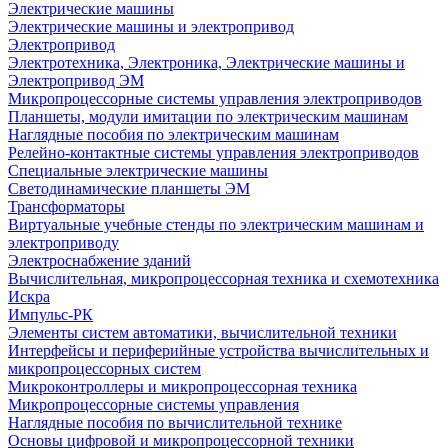
Электрические машины
Электрические машины и электропривод
Электропривод
Электротехника, Электроника, Электрические машины и
Электропривод ЭМ
Микропроцессорные системы управления электроприводов
Планшеты, модули имитации по электрическим машинам
Наглядные пособия по электрическим машинам
Релейно-контактные системы управления электроприводов
Специальные электрические машины
Светодинамические планшеты ЭМ
Трансформаторы
Виртуальные учебные стенды по электрическим машинам и
электроприводу
Электроснабжение зданий
Вычислительная, микропроцессорная техника и схемотехника
Искра
Импульс-РК
Элементы систем автоматики, вычислительной техники
Интерфейсы и периферийные устройства вычислительных и
микропроцессорных систем
Микроконтроллеры и микропроцессорная техника
Микропроцессорные системы управления
Наглядные пособия по вычислительной технике
Основы цифровой и микропроцессорной техники