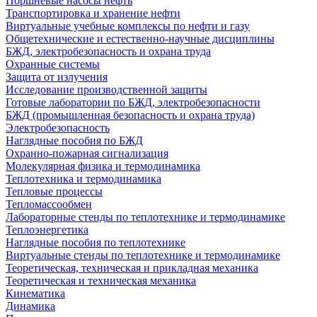
Поршневые насосы нефть
Транспортировка и хранение нефти
Виртуальные учебные комплексы по нефти и газу
Общетехнические и естественно-научные дисциплины
БЖД, электробезопасность и охрана труда
Охранные системы
Защита от излучения
Исследование производственной защиты
Готовые лаборатории по БЖД, электробезопасности
БЖД (промышленная безопасность и охрана труда)
Электробезопасность
Наглядные пособия по БЖД
Охранно-пожарная сигнализация
Молекулярная физика и термодинамика
Теплотехника и термодинамика
Тепловые процессы
Тепломассообмен
Лабораторные стенды по теплотехнике и термодинамике
Теплоэнергетика
Наглядные пособия по теплотехнике
Виртуальные стенды по теплотехнике и термодинамике
Теоретическая, техническая и прикладная механика
Теоретическая и техническая механика
Кинематика
Динамика