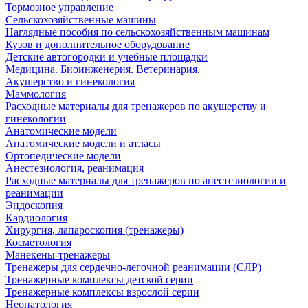
Тормозное управление
Сельскохозяйственные машины
Наглядные пособия по сельскохозяйственным машинам
Кузов и дополнительное оборудование
Детские автогородки и учебные площадки
Медицина. Биоинженерия. Ветеринария.
Акушерство и гинекология
Маммология
Расходные материалы для тренажеров по акушерству и
гинекологии
Анатомические модели
Анатомические модели и атласы
Ортопедические модели
Анестезиология, реанимация
Расходные материалы для тренажеров по анестезиологии и
реанимации
Эндоскопия
Кардиология
Хирургия, лапароскопия (тренажеры)
Косметология
Манекены-тренажеры
Тренажеры для сердечно-легочной реанимации (СЛР)
Тренажерные комплексы детской серии
Тренажерные комплексы взрослой серии
Неонатология