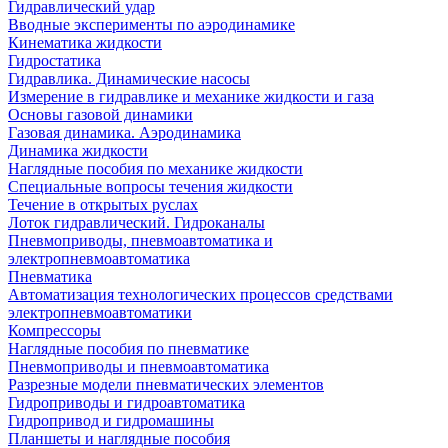
Гидравлический удар
Вводные эксперименты по аэродинамике
Кинематика жидкости
Гидростатика
Гидравлика. Динамические насосы
Измерение в гидравлике и механике жидкости и газа
Основы газовой динамики
Газовая динамика. Аэродинамика
Динамика жидкости
Наглядные пособия по механике жидкости
Специальные вопросы течения жидкости
Течение в открытых руслах
Лоток гидравлический. Гидроканалы
Пневмоприводы, пневмоавтоматика и
электропневмоавтоматика
Пневматика
Автоматизация технологических процессов средствами
электропневмоавтоматики
Компрессоры
Наглядные пособия по пневматике
Пневмоприводы и пневмоавтоматика
Разрезные модели пневматических элементов
Гидроприводы и гидроавтоматика
Гидропривод и гидромашины
Планшеты и наглядные пособия