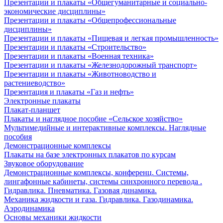
Презентации и плакаты «Общегуманитарные и социально-
экономические дисциплины»
Презентации и плакаты «Общепрофессиональные
дисциплины»
Презентации и плакаты «Пищевая и легкая промышленность»
Презентации и плакаты «Строительство»
Презентации и плакаты «Военная техника»
Презентации и плакаты «Железнодорожный транспорт»
Презентации и плакаты «Животноводство и
растениеводство»
Презентация и плакаты «Газ и нефть»
Электронные плакаты
Плакат-планшет
Плакаты и наглядное пособие «Сельское хозяйство»
Мультимедийные и интерактивные комплексы. Наглядные
пособия
Демонстрационные комплексы
Плакаты на базе электронных плакатов по курсам
Звуковое оборудование
Демонстрационные комплексы, конференц. Системы,
лингафонные кабинеты, системы синхронного перевода .
Гидравлика. Пневматика. Газовая динамика.
Механика жидкости и газа. Гидравлика. Газодинамика.
Аэродинамика
Основы механики жидкости