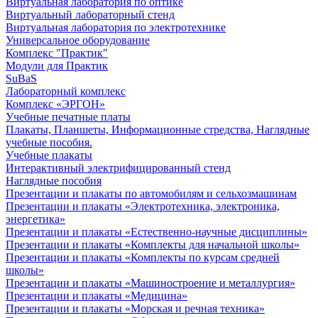
Виртуальная лаборатория по оптике
Виртуальный лабораторный стенд
Виртуальная лаборатория по электротехнике
Универсальное оборудование
Комплекс "Практик"
Модули для Практик
SuBaS
Лабораторный комплекс
Комплекс «ЭРГОН»
Учебные печатные платы
Плакаты, Планшеты, Информационные стредства, Наглядные
учебные пособия.
Учебные плакаты
Интерактивный электрифицированный стенд
Наглядные пособия
Презентации и плакаты по автомобилям и сельхозмашинам
Презентации и плакаты «Электротехника, электроника,
энергетика»
Презентации и плакаты «Естественно-научные дисциплины»
Презентации и плакаты «Комплекты для начальной школы»
Презентации и плакаты «Комплекты по курсам средней
школы»
Презентации и плакаты «Машиностроение и металлургия»
Презентации и плакаты «Медицина»
Презентации и плакаты «Морская и речная техника»