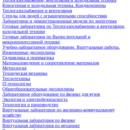
Теплогазоснабжение, вентиляция и холодильная техника
Криогенная и холодильная техника. Кондиционеры
Теплогазоснабжение и вентиляция
Стенды для людей с ограниченными способностями
Лаборатории и демонстрационные модели по энергетике
Готовые лаборатории по Теплогазоснабжению и вентиляции,
холодильной технике
Готовые лаборатории по Вычислительной и
микропроцессорной технике
Учебно-лабораторное оборудование. Виртуальные работы.
Инженерные дисциплины
Гидравлика и пневматика
Материаловедение и сопротивление материалов
Метрология
Техническая механика
Теплотехника
IT-технологии
Общеобразовательные дисциплины
Лабораторное оборудование по физике для вузов
Экология и электробезопасность
Технологии и производство
Виртуальные лаборатории по жилищно-коммунальному
хозяйству
Виртуальная лаборатория по физике
Виртуальная лаборатория по механике