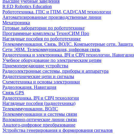
Высшие учебные заведения
R:ED Robotics Education
Робототехника. ГПС и ГПМ, CAD/CAM технологии
Автоматизированные производственные линии
Мехатроника
Готовые лаборатории по робототехнике
Программные комплексы ТехноСИМ Про
Наглядные пособия по робототехнике
Телекоммуникация. Связь. ВОЛС. Компьютерные сети. Защита
Сети ЭВМ. Телекоммуникация, цифровая связь
Радиотехника и электроника. ВЧ и СВЧ технологии. Навигаци
Учебное оборудование по электрическим цепям
Приемопередающие устройства
Радиоэлектронные системы, приборы и аппаратура
Радиотехнические цепи и сигналы
Схемотехника и основы электроники
Радиолокация. Навигация
Связь GPS
Радиотехника. ВЧ и СВЧ технологии
Наглядные пособия (радиотехника)
Телекоммуникации. ВОЛС
Телекоммуникации и системы связи
Волоконно-оптические линии связи
Аналого-цифровое преобразование
Устройства генерирования и формирования сигналов