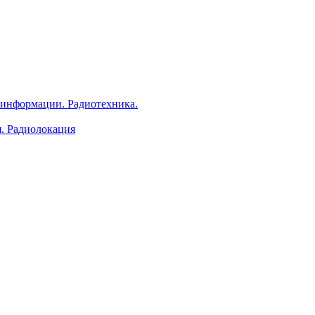
 информации. Радиотехника.
я. Радиолокация