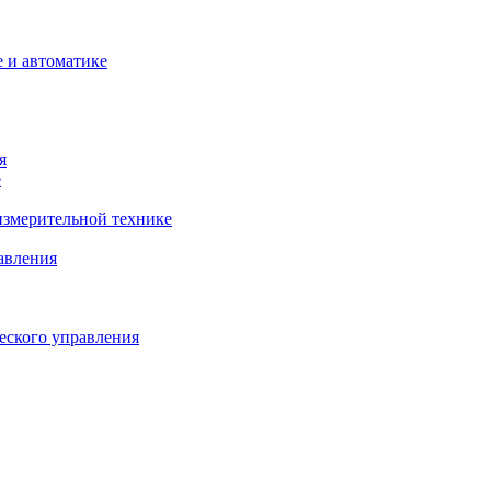
 и автоматике
я
е
змерительной технике
авления
еского управления