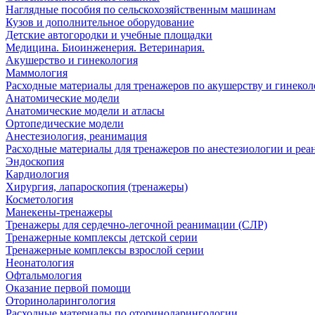
Наглядные пособия по сельскохозяйственным машинам
Кузов и дополнительное оборудование
Детские автогородки и учебные площадки
Медицина. Биоинженерия. Ветеринария.
Акушерство и гинекология
Маммология
Расходные материалы для тренажеров по акушерству и гинеко
Анатомические модели
Анатомические модели и атласы
Ортопедические модели
Анестезиология, реанимация
Расходные материалы для тренажеров по анестезиологии и ре
Эндоскопия
Кардиология
Хирургия, лапароскопия (тренажеры)
Косметология
Манекены-тренажеры
Тренажеры для сердечно-легочной реанимации (СЛР)
Тренажерные комплексы детской серии
Тренажерные комплексы взрослой серии
Неонатология
Офтальмология
Оказание первой помощи
Оториноларингология
Расходные материалы по оториноларингологии