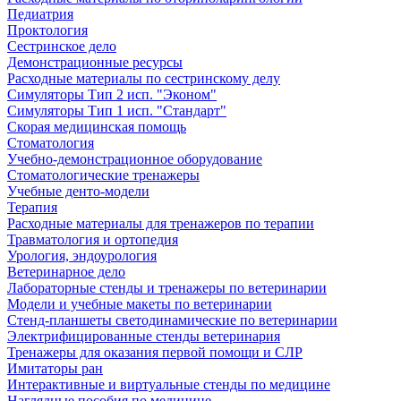
Педиатрия
Проктология
Сестринское дело
Демонстрационные ресурсы
Расходные материалы по сестринскому делу
Симуляторы Тип 2 исп. "Эконом"
Симуляторы Тип 1 исп. "Стандарт"
Скорая медицинская помощь
Стоматология
Учебно-демонстрационное оборудование
Стоматологические тренажеры
Учебные денто-модели
Терапия
Расходные материалы для тренажеров по терапии
Травматология и ортопедия
Урология, эндоурология
Ветеринарное дело
Лабораторные стенды и тренажеры по ветеринарии
Модели и учебные макеты по ветеринарии
Стенд-планшеты светодинамические по ветеринарии
Электрифицированные стенды ветеринария
Тренажеры для оказания первой помощи и СЛР
Имитаторы ран
Интерактивные и виртуальные стенды по медицине
Наглядные пособия по медицине