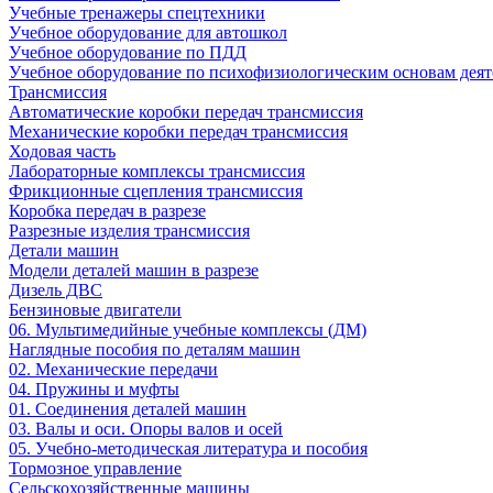
Учебные тренажеры спецтехники
Учебное оборудование для автошкол
Учебное оборудование по ПДД
Учебное оборудование по психофизиологическим основам деят
Трансмиссия
Автоматические коробки передач трансмиссия
Механические коробки передач трансмиссия
Ходовая часть
Лабораторные комплексы трансмиссия
Фрикционные сцепления трансмиссия
Коробка передач в разрезе
Разрезные изделия трансмиссия
Детали машин
Модели деталей машин в разрезе
Дизель ДВС
Бензиновые двигатели
06. Мультимедийные учебные комплексы (ДМ)
Наглядные пособия по деталям машин
02. Механические передачи
04. Пружины и муфты
01. Соединения деталей машин
03. Валы и оси. Опоры валов и осей
05. Учебно-методическая литература и пособия
Тормозное управление
Сельскохозяйственные машины