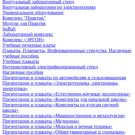
Виртуальный лабораторный стенд
Виртуальная лаборатория по электротехнике
Универсальное оборудование
Комплекс "Практик"
Модули для Практик
SuBaS
Лабораторный комплекс
Комплекс «ЭРГОН»
Учебные печатные платы
Плакаты, Планшеты, Информационные стредства, Наглядные
учебные пособия.
Учебные плакаты
Интерактивный электрифицированный стенд
Наглядные пособия
Презентации и плакаты по автомобилям и сельхозмашинам
Презентации и плакаты «Электротехника, электроника,
энергетика»
Презентации и плакаты «Естественно-научные дисциплины»
Презентации и плакаты «Комплекты для начальной школы»
Презентации и плакаты «Комплекты по курсам средней
школы»
Презентации и плакаты «Машиностроение и металлургия»
Презентации и плакаты «Медицина»
Презентации и плакаты «Морская и речная техника»
Презентации и плакаты «Общегуманитарные и социально-