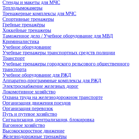
Стенды и макеты для МЧС
Теплодымокамеры
Тренажерные комплексы для МЧС
Спортивные тренажеры
Гребные тренажёры
Хоккейные тренажеры
Таможенное дело / Учебное оборудование для МВД
Криминалистика
Учебное оборудование
Учебные тренажеры транспортных средств полиции
Транспорт
Учебные тренажеры городского рельсового общественного
транспорта
Учебное оборудование для РЖД
Аппаратно-программные комплексы для РЖД
Электроснабжение железных дорог
Локомотивное хозяйство
Охрана труда на железнодорожном транспорте
Организация движения поездов
Организация перевозок
Путь и путевое хозяйство
Сигнализация, централизация, блокировка
Вагонное хозяйство
Высокоскоростное движение
Железнодорожные тренажёры