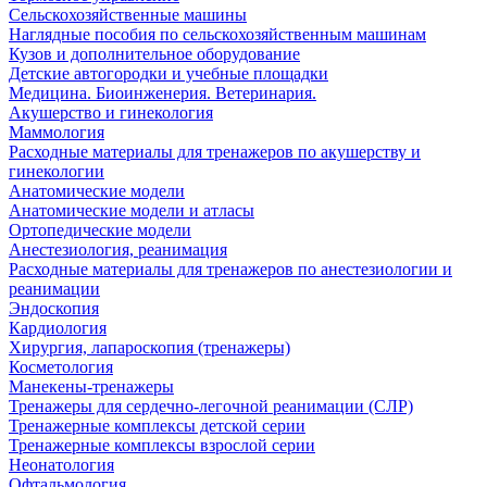
Сельскохозяйственные машины
Наглядные пособия по сельскохозяйственным машинам
Кузов и дополнительное оборудование
Детские автогородки и учебные площадки
Медицина. Биоинженерия. Ветеринария.
Акушерство и гинекология
Маммология
Расходные материалы для тренажеров по акушерству и
гинекологии
Анатомические модели
Анатомические модели и атласы
Ортопедические модели
Анестезиология, реанимация
Расходные материалы для тренажеров по анестезиологии и
реанимации
Эндоскопия
Кардиология
Хирургия, лапароскопия (тренажеры)
Косметология
Манекены-тренажеры
Тренажеры для сердечно-легочной реанимации (СЛР)
Тренажерные комплексы детской серии
Тренажерные комплексы взрослой серии
Неонатология
Офтальмология