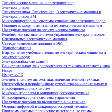
Электрические машины и электропривод
Электропривод
Электротехника, Электроника, Электрические машины и
Электропривод ЭМ
Микропроцессорные системы управления электроприводов
Планшеты, модули имитации по электрическим машинам
Наглядные пособия по электрическим машинам
Релейно-контактные системы управления электроприводов
Специальные электрические машины
Светодинамические планшеты ЭМ
Трансформаторы
Виртуальные учебные стенды по электрическим машинам и
электроприводу
Электроснабжение зданий
Вычислительная, микропроцессорная техника и схемотехника
Искра
Импульс-РК
Элементы систем автоматики, вычислительной техники
Интерфейсы и периферийные устройства вычислительных и
микропроцессорных систем
Микроконтроллеры и микропроцессорная техника
Микропроцессорные системы управления
Наглядные пособия по вычислительной технике
Основы цифровой и микропроцессорной техники
Программируемые логические интегральные схемы