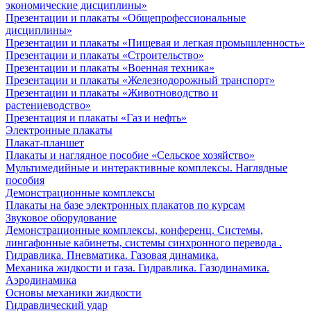
экономические дисциплины»
Презентации и плакаты «Общепрофессиональные
дисциплины»
Презентации и плакаты «Пищевая и легкая промышленность»
Презентации и плакаты «Строительство»
Презентации и плакаты «Военная техника»
Презентации и плакаты «Железнодорожный транспорт»
Презентации и плакаты «Животноводство и
растениеводство»
Презентация и плакаты «Газ и нефть»
Электронные плакаты
Плакат-планшет
Плакаты и наглядное пособие «Сельское хозяйство»
Мультимедийные и интерактивные комплексы. Наглядные
пособия
Демонстрационные комплексы
Плакаты на базе электронных плакатов по курсам
Звуковое оборудование
Демонстрационные комплексы, конференц. Системы,
лингафонные кабинеты, системы синхронного перевода .
Гидравлика. Пневматика. Газовая динамика.
Механика жидкости и газа. Гидравлика. Газодинамика.
Аэродинамика
Основы механики жидкости
Гидравлический удар