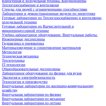
Криогенная и холодильная техника. Кондиционеры
Теплогазоснабжение и вентиляция
Стенды для людей с ограниченными способностями
Лаборатории и демонстрационные модели по энергетике
Готовые лаборатории по Теплогазоснабжению и вентиляции,
холодильной технике
Готовые лаборатории по Вычислительной и
микропроцессорной технике
Учебно-лабораторное оборудование. Виртуальные работы.
Инженерные дисциплины
Гидравлика и пневматика
Материаловедение и сопротивление материалов
Метрология
Техническая механика
Теплотехника
IT-технологии
Общеобразовательные дисциплины
Лабораторное оборудование по физике для вузов
Экология и электробезопасность
Технологии и производство
Виртуальные лаборатории по жилищно-коммунальному
хозяйству
Виртуальная лаборатория по физике
Виртуальная лаборатория по механике
Виртуальная лаборатория по оптике