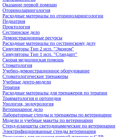
Оказание первой помощи
Оториноларингология
Расходные материалы по оториноларингологии
Педиатрия
Проктология
Сестринское дело
Демонстрационные ресурсы
Расходные материалы по сестринскому делу
Симуляторы Тип 2 исп. "Эконом"
Симуляторы Тип 1 исп. "Стандарт"
Скорая медицинская помощь
Стоматология
Учебно-демонстрационное оборудование
Стоматологические тренажеры
Учебные денто-модели
Терапия
Расходные материалы для тренажеров по терапии
Травматология и ортопедия
Урология, эндоурология
Ветеринарное дело
Лабораторные стенды и тренажеры по ветеринарии
Модели и учебные макеты по ветеринарии
Стенд-планшеты светодинамические по ветеринарии
Электрифицированные стенды ветеринария
Тренажеры для оказания первой помощи и СЛР