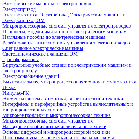
Электрические машины и электропривод
Электропривод
Электротехника, Электроника, Электрические машины и
Электропривод ЭМ
Микропроцессорные системы управления электроприводов
Планшеты, модули имитации по электрическим машинам
Наглядные пособия по электрическим машинам
Релейно-контактные системы управления электроприводов
Специальные электрические машины
Светодинамические планшеты ЭМ
Трансформаторы
Виртуальные учебные стенды по электрическим машинам и
электроприводу
Электроснабжение зданий
Вычислительная, микропроцессорная техника и схемотехника
Искра
Импульс-РК
Элементы систем автоматики, вычислительной техники
Интерфейсы и периферийные устройства вычислительных и
микропроцессорных систем
Микроконтроллеры и микропроцессорная техника
Микропроцессорные системы управления
Наглядные пособия по вычислительной технике
Основы цифровой и микропроцессорной техники
Программируемые логические интегральные схемы