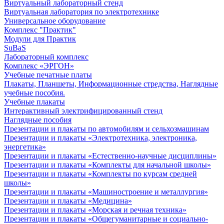
Виртуальный лабораторный стенд
Виртуальная лаборатория по электротехнике
Универсальное оборудование
Комплекс "Практик"
Модули для Практик
SuBaS
Лабораторный комплекс
Комплекс «ЭРГОН»
Учебные печатные платы
Плакаты, Планшеты, Информационные стредства, Наглядные
учебные пособия.
Учебные плакаты
Интерактивный электрифицированный стенд
Наглядные пособия
Презентации и плакаты по автомобилям и сельхозмашинам
Презентации и плакаты «Электротехника, электроника,
энергетика»
Презентации и плакаты «Естественно-научные дисциплины»
Презентации и плакаты «Комплекты для начальной школы»
Презентации и плакаты «Комплекты по курсам средней
школы»
Презентации и плакаты «Машиностроение и металлургия»
Презентации и плакаты «Медицина»
Презентации и плакаты «Морская и речная техника»
Презентации и плакаты «Общегуманитарные и социально-