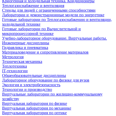
Криогенная и холодильная техника. Кондиционеры
Теплогазоснабжение и вентиляция
Стенды для людей с ограниченными способностями
Лаборатории и демонстрационные модели по энергетике
Готовые лаборатории по Теплогазоснабжению и вентиляции,
холодильной технике
Готовые лаборатории по Вычислительной и
микропроцессорной технике
Учебно-лабораторное оборудование. Виртуальные работы.
Инженерные дисциплины
Гидравлика и пневматика
Материаловедение и сопротивление материалов
Метрология
Техническая механика
Теплотехника
IT-технологии
Общеобразовательные дисциплины
Лабораторное оборудование по физике для вузов
Экология и электробезопасность
Технологии и производство
Виртуальные лаборатории по жилищно-коммунальному
хозяйству
Виртуальная лаборатория по физике
Виртуальная лаборатория по механике
Виртуальная лаборатория по оптике