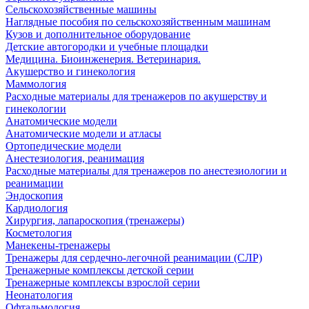
Сельскохозяйственные машины
Наглядные пособия по сельскохозяйственным машинам
Кузов и дополнительное оборудование
Детские автогородки и учебные площадки
Медицина. Биоинженерия. Ветеринария.
Акушерство и гинекология
Маммология
Расходные материалы для тренажеров по акушерству и
гинекологии
Анатомические модели
Анатомические модели и атласы
Ортопедические модели
Анестезиология, реанимация
Расходные материалы для тренажеров по анестезиологии и
реанимации
Эндоскопия
Кардиология
Хирургия, лапароскопия (тренажеры)
Косметология
Манекены-тренажеры
Тренажеры для сердечно-легочной реанимации (СЛР)
Тренажерные комплексы детской серии
Тренажерные комплексы взрослой серии
Неонатология
Офтальмология