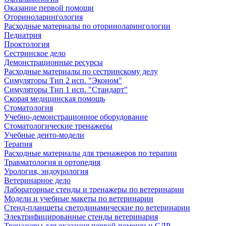
Оказание первой помощи
Оториноларингология
Расходные материалы по оториноларингологии
Педиатрия
Проктология
Сестринское дело
Демонстрационные ресурсы
Расходные материалы по сестринскому делу
Симуляторы Тип 2 исп. "Эконом"
Симуляторы Тип 1 исп. "Стандарт"
Скорая медицинская помощь
Стоматология
Учебно-демонстрационное оборудование
Стоматологические тренажеры
Учебные денто-модели
Терапия
Расходные материалы для тренажеров по терапии
Травматология и ортопедия
Урология, эндоурология
Ветеринарное дело
Лабораторные стенды и тренажеры по ветеринарии
Модели и учебные макеты по ветеринарии
Стенд-планшеты светодинамические по ветеринарии
Электрифицированные стенды ветеринария
Тренажеры для оказания первой помощи и СЛР