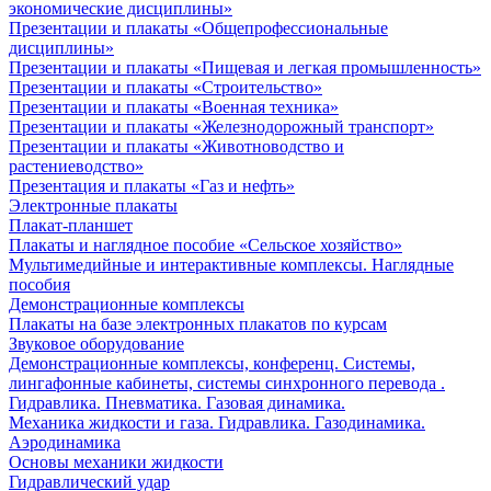
экономические дисциплины»
Презентации и плакаты «Общепрофессиональные
дисциплины»
Презентации и плакаты «Пищевая и легкая промышленность»
Презентации и плакаты «Строительство»
Презентации и плакаты «Военная техника»
Презентации и плакаты «Железнодорожный транспорт»
Презентации и плакаты «Животноводство и
растениеводство»
Презентация и плакаты «Газ и нефть»
Электронные плакаты
Плакат-планшет
Плакаты и наглядное пособие «Сельское хозяйство»
Мультимедийные и интерактивные комплексы. Наглядные
пособия
Демонстрационные комплексы
Плакаты на базе электронных плакатов по курсам
Звуковое оборудование
Демонстрационные комплексы, конференц. Системы,
лингафонные кабинеты, системы синхронного перевода .
Гидравлика. Пневматика. Газовая динамика.
Механика жидкости и газа. Гидравлика. Газодинамика.
Аэродинамика
Основы механики жидкости
Гидравлический удар