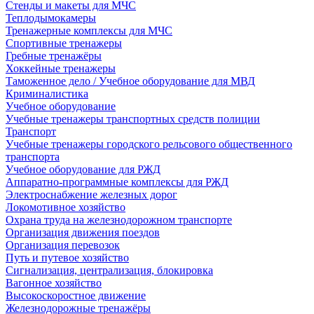
Стенды и макеты для МЧС
Теплодымокамеры
Тренажерные комплексы для МЧС
Спортивные тренажеры
Гребные тренажёры
Хоккейные тренажеры
Таможенное дело / Учебное оборудование для МВД
Криминалистика
Учебное оборудование
Учебные тренажеры транспортных средств полиции
Транспорт
Учебные тренажеры городского рельсового общественного
транспорта
Учебное оборудование для РЖД
Аппаратно-программные комплексы для РЖД
Электроснабжение железных дорог
Локомотивное хозяйство
Охрана труда на железнодорожном транспорте
Организация движения поездов
Организация перевозок
Путь и путевое хозяйство
Сигнализация, централизация, блокировка
Вагонное хозяйство
Высокоскоростное движение
Железнодорожные тренажёры