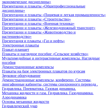
экономические дисциплины»
Презентации и плакаты «Общепрофессиональные
дисциплины»
Презентации и плакаты «Пищевая и легкая промышленность»
Презентации и плакаты «Строительство»
Презентации и плакаты «Военная техника»
Презентации и плакаты «Железнодорожный транспорт»
Презентации и плакаты «Животноводство и
растениеводство»
Презентация и плакаты «Газ и нефть»
Электронные плакаты
Плакат-планшет
Плакаты и наглядное пособие «Сельское хозяйство»
Мультимедийные и интерактивные комплексы. Наглядные
пособия
Демонстрационные комплексы
Плакаты на базе электронных плакатов по курсам
Звуковое оборудование
Демонстрационные комплексы, конференц. Системы,
лингафонные кабинеты, системы синхронного перевода .
Гидравлика. Пневматика. Газовая динамика.
Механика жидкости и газа. Гидравлика. Газодинамика.
Аэродинамика
Основы механики жидкости
Гидравлический удар