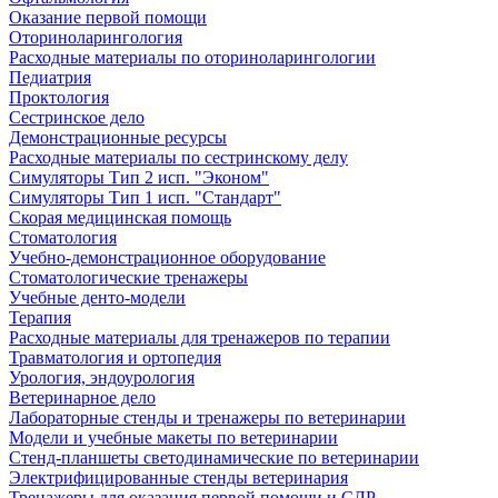
Оказание первой помощи
Оториноларингология
Расходные материалы по оториноларингологии
Педиатрия
Проктология
Сестринское дело
Демонстрационные ресурсы
Расходные материалы по сестринскому делу
Симуляторы Тип 2 исп. "Эконом"
Симуляторы Тип 1 исп. "Стандарт"
Скорая медицинская помощь
Стоматология
Учебно-демонстрационное оборудование
Стоматологические тренажеры
Учебные денто-модели
Терапия
Расходные материалы для тренажеров по терапии
Травматология и ортопедия
Урология, эндоурология
Ветеринарное дело
Лабораторные стенды и тренажеры по ветеринарии
Модели и учебные макеты по ветеринарии
Стенд-планшеты светодинамические по ветеринарии
Электрифицированные стенды ветеринария
Тренажеры для оказания первой помощи и СЛР