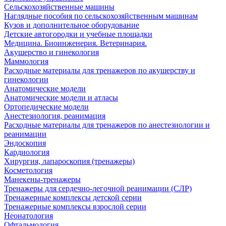
Сельскохозяйственные машины
Наглядные пособия по сельскохозяйственным машинам
Кузов и дополнительное оборудование
Детские автогородки и учебные площадки
Медицина. Биоинженерия. Ветеринария.
Акушерство и гинекология
Маммология
Расходные материалы для тренажеров по акушерству и
гинекологии
Анатомические модели
Анатомические модели и атласы
Ортопедические модели
Анестезиология, реанимация
Расходные материалы для тренажеров по анестезиологии и
реанимации
Эндоскопия
Кардиология
Хирургия, лапароскопия (тренажеры)
Косметология
Манекены-тренажеры
Тренажеры для сердечно-легочной реанимации (СЛР)
Тренажерные комплексы детской серии
Тренажерные комплексы взрослой серии
Неонатология
Офтальмология