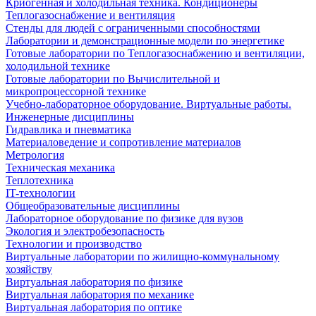
Криогенная и холодильная техника. Кондиционеры
Теплогазоснабжение и вентиляция
Стенды для людей с ограниченными способностями
Лаборатории и демонстрационные модели по энергетике
Готовые лаборатории по Теплогазоснабжению и вентиляции,
холодильной технике
Готовые лаборатории по Вычислительной и
микропроцессорной технике
Учебно-лабораторное оборудование. Виртуальные работы.
Инженерные дисциплины
Гидравлика и пневматика
Материаловедение и сопротивление материалов
Метрология
Техническая механика
Теплотехника
IT-технологии
Общеобразовательные дисциплины
Лабораторное оборудование по физике для вузов
Экология и электробезопасность
Технологии и производство
Виртуальные лаборатории по жилищно-коммунальному
хозяйству
Виртуальная лаборатория по физике
Виртуальная лаборатория по механике
Виртуальная лаборатория по оптике