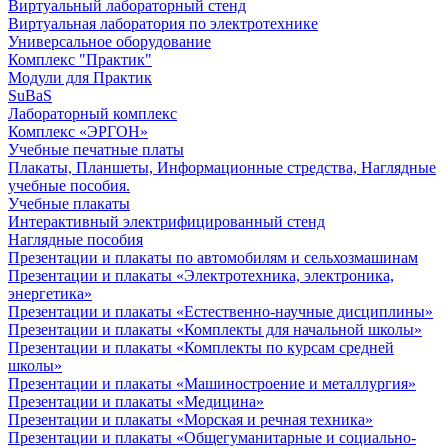
Виртуальный лабораторный стенд
Виртуальная лаборатория по электротехнике
Универсальное оборудование
Комплекс "Практик"
Модули для Практик
SuBaS
Лабораторный комплекс
Комплекс «ЭРГОН»
Учебные печатные платы
Плакаты, Планшеты, Информационные стредства, Наглядные
учебные пособия.
Учебные плакаты
Интерактивный электрифицированный стенд
Наглядные пособия
Презентации и плакаты по автомобилям и сельхозмашинам
Презентации и плакаты «Электротехника, электроника,
энергетика»
Презентации и плакаты «Естественно-научные дисциплины»
Презентации и плакаты «Комплекты для начальной школы»
Презентации и плакаты «Комплекты по курсам средней
школы»
Презентации и плакаты «Машиностроение и металлургия»
Презентации и плакаты «Медицина»
Презентации и плакаты «Морская и речная техника»
Презентации и плакаты «Общегуманитарные и социально-