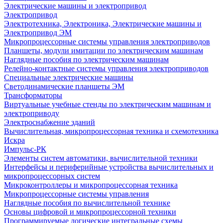
Электрические машины и электропривод
Электропривод
Электротехника, Электроника, Электрические машины и
Электропривод ЭМ
Микропроцессорные системы управления электроприводов
Планшеты, модули имитации по электрическим машинам
Наглядные пособия по электрическим машинам
Релейно-контактные системы управления электроприводов
Специальные электрические машины
Светодинамические планшеты ЭМ
Трансформаторы
Виртуальные учебные стенды по электрическим машинам и
электроприводу
Электроснабжение зданий
Вычислительная, микропроцессорная техника и схемотехника
Искра
Импульс-РК
Элементы систем автоматики, вычислительной техники
Интерфейсы и периферийные устройства вычислительных и
микропроцессорных систем
Микроконтроллеры и микропроцессорная техника
Микропроцессорные системы управления
Наглядные пособия по вычислительной технике
Основы цифровой и микропроцессорной техники
Программируемые логические интегральные схемы