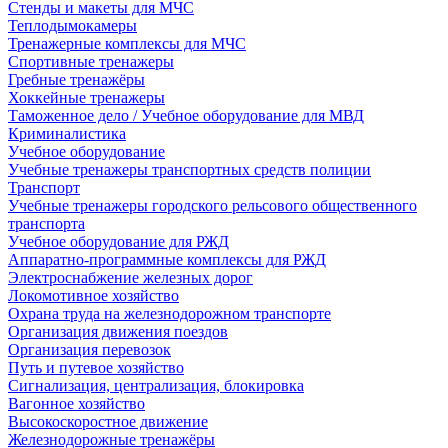
Стенды и макеты для МЧС
Теплодымокамеры
Тренажерные комплексы для МЧС
Спортивные тренажеры
Гребные тренажёры
Хоккейные тренажеры
Таможенное дело / Учебное оборудование для МВД
Криминалистика
Учебное оборудование
Учебные тренажеры транспортных средств полиции
Транспорт
Учебные тренажеры городского рельсового общественного
транспорта
Учебное оборудование для РЖД
Аппаратно-программные комплексы для РЖД
Электроснабжение железных дорог
Локомотивное хозяйство
Охрана труда на железнодорожном транспорте
Организация движения поездов
Организация перевозок
Путь и путевое хозяйство
Сигнализация, централизация, блокировка
Вагонное хозяйство
Высокоскоростное движение
Железнодорожные тренажёры